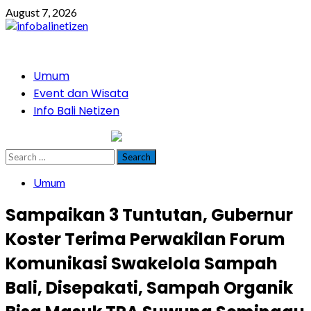
Skip
August 7, 2026
to
content
Primary
Umum
Menu
Event dan Wisata
Info Bali Netizen
infobalinetizen.com
Search
for:
Umum
Sampaikan 3 Tuntutan, Gubernur
Koster Terima Perwakilan Forum
Komunikasi Swakelola Sampah
Bali, Disepakati, Sampah Organik