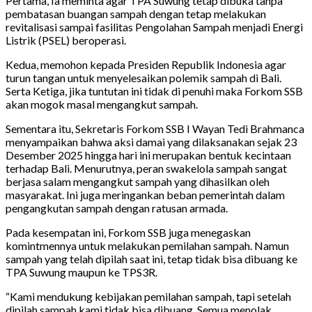
Pertama, Ia meminta agar TPA Suwung tetap dibuka tanpa
pembatasan buangan sampah dengan tetap melakukan
revitalisasi sampai fasilitas Pengolahan Sampah menjadi Energi
Listrik (PSEL) beroperasi.
Kedua, memohon kepada Presiden Republik Indonesia agar
turun tangan untuk menyelesaikan polemik sampah di Bali.
Serta Ketiga, jika tuntutan ini tidak di penuhi maka Forkom SSB
akan mogok masal mengangkut sampah.
Sementara itu, Sekretaris Forkom SSB I Wayan Tedi Brahmanca
menyampaikan bahwa aksi damai yang dilaksanakan sejak 23
Desember 2025 hingga hari ini merupakan bentuk kecintaan
terhadap Bali. Menurutnya, peran swakelola sampah sangat
berjasa salam mengangkut sampah yang dihasilkan oleh
masyarakat. Ini juga meringankan beban pemerintah dalam
pengangkutan sampah dengan ratusan armada.
Pada kesempatan ini, Forkom SSB juga menegaskan
komintmennya untuk melakukan pemilahan sampah. Namun
sampah yang telah dipilah saat ini, tetap tidak bisa dibuang ke
TPA Suwung maupun ke TPS3R.
“Kami mendukung kebijakan pemilahan sampah, tapi setelah
dipilah sampah kami tidak bisa dibuang. Semua menolak