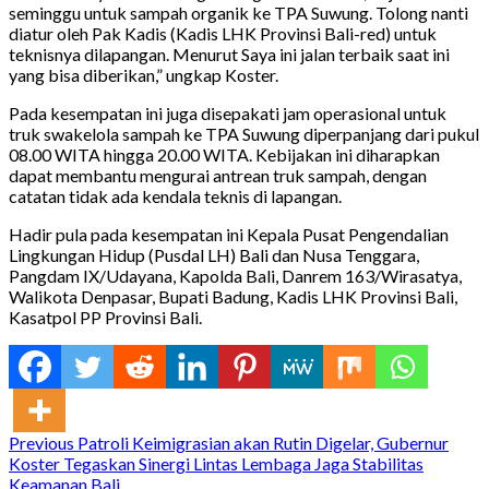
seminggu untuk sampah organik ke TPA Suwung. Tolong nanti
diatur oleh Pak Kadis (Kadis LHK Provinsi Bali-red) untuk
teknisnya dilapangan. Menurut Saya ini jalan terbaik saat ini
yang bisa diberikan,” ungkap Koster.
Pada kesempatan ini juga disepakati jam operasional untuk
truk swakelola sampah ke TPA Suwung diperpanjang dari pukul
08.00 WITA hingga 20.00 WITA. Kebijakan ini diharapkan
dapat membantu mengurai antrean truk sampah, dengan
catatan tidak ada kendala teknis di lapangan.
Hadir pula pada kesempatan ini Kepala Pusat Pengendalian
Lingkungan Hidup (Pusdal LH) Bali dan Nusa Tenggara,
Pangdam IX/Udayana, Kapolda Bali, Danrem 163/Wirasatya,
Walikota Denpasar, Bupati Badung, Kadis LHK Provinsi Bali,
Kasatpol PP Provinsi Bali.
Continue
Previous
Patroli Keimigrasian akan Rutin Digelar, Gubernur
Koster Tegaskan Sinergi Lintas Lembaga Jaga Stabilitas
Reading
Keamanan Bali