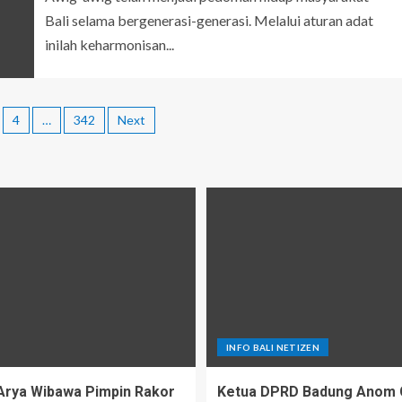
Bali selama bergenerasi-generasi. Melalui aturan adat
inilah keharmonisan...
4
…
342
Next
INFO BALI NETIZEN
Arya Wibawa Pimpin Rakor
Ketua DPRD Badung Anom 