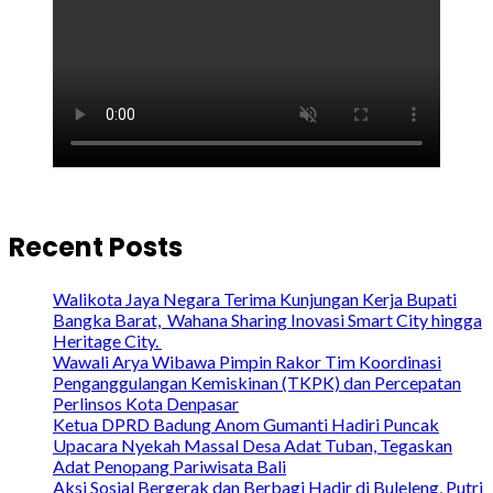
Recent Posts
Walikota Jaya Negara Terima Kunjungan Kerja Bupati
Bangka Barat, Wahana Sharing Inovasi Smart City hingga
Heritage City.
Wawali Arya Wibawa Pimpin Rakor Tim Koordinasi
Penganggulangan Kemiskinan (TKPK) dan Percepatan
Perlinsos Kota Denpasar
Ketua DPRD Badung Anom Gumanti Hadiri Puncak
Upacara Nyekah Massal Desa Adat Tuban, Tegaskan
Adat Penopang Pariwisata Bali
Aksi Sosial Bergerak dan Berbagi Hadir di Buleleng, Putri