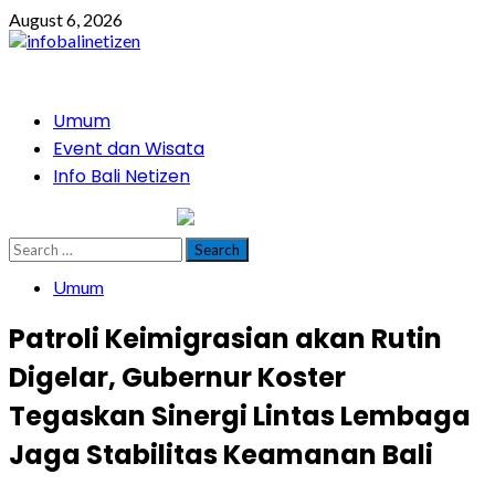
Skip
August 6, 2026
to
content
Primary
Umum
Menu
Event dan Wisata
Info Bali Netizen
infobalinetizen.com
Search
for:
Umum
Patroli Keimigrasian akan Rutin
Digelar, Gubernur Koster
Tegaskan Sinergi Lintas Lembaga
Jaga Stabilitas Keamanan Bali