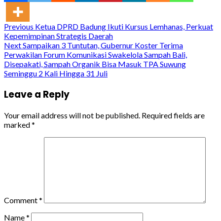
Continue
Previous
Ketua DPRD Badung Ikuti Kursus Lemhanas, Perkuat
Kepemimpinan Strategis Daerah
Reading
Next
Sampaikan 3 Tuntutan, Gubernur Koster Terima
Perwakilan Forum Komunikasi Swakelola Sampah Bali,
Disepakati, Sampah Organik Bisa Masuk TPA Suwung
Seminggu 2 Kali Hingga 31 Juli
Leave a Reply
Your email address will not be published.
Required fields are
marked
*
Comment
*
Name
*