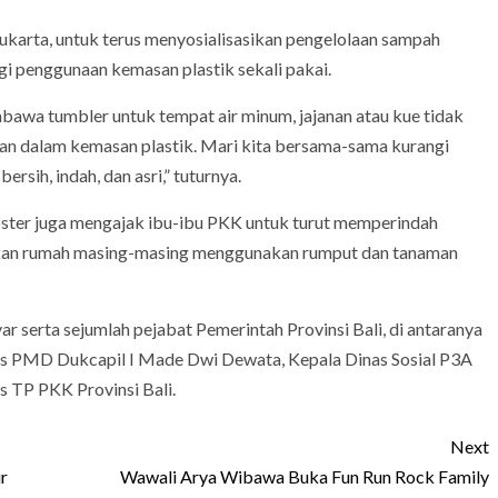
karta, untuk terus menyosialisasikan pengelolaan sampah
 penggunaan kemasan plastik sekali pakai.
bawa tumbler untuk tempat air minum, jajanan atau kue tidak
man dalam kemasan plastik. Mari kita bersama-sama kurangi
ersih, indah, dan asri,” tuturnya.
oster juga mengajak ibu-ibu PKK untuk turut memperindah
akan rumah masing-masing menggunakan rumput dan tanaman
yar serta sejumlah pejabat Pemerintah Provinsi Bali, di antaranya
as PMD Dukcapil I Made Dwi Dewata, Kepala Dinas Sosial P3A
s TP PKK Provinsi Bali.
Next
r
Wawali Arya Wibawa Buka Fun Run Rock Family