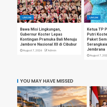
UMUM
UMUM
Bawa Misi Lingkungan,
Ketua TP PK
Gubernur Koster Lepas
Putri Kost
Kontingan Pramuka Bali Menuju
Paket Sem
Jambore Nasional XII di Cibubur
Serangkaia
Jembrana
August 7, 2026
Admin
August 7, 20
YOU MAY HAVE MISSED