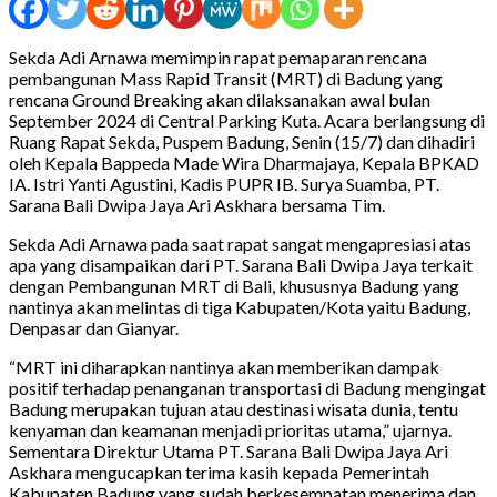
Sekda Adi Arnawa memimpin rapat pemaparan rencana
pembangunan Mass Rapid Transit (MRT) di Badung yang
rencana Ground Breaking akan dilaksanakan awal bulan
September 2024 di Central Parking Kuta. Acara berlangsung di
Ruang Rapat Sekda, Puspem Badung, Senin (15/7) dan dihadiri
oleh Kepala Bappeda Made Wira Dharmajaya, Kepala BPKAD
IA. Istri Yanti Agustini, Kadis PUPR IB. Surya Suamba, PT.
Sarana Bali Dwipa Jaya Ari Askhara bersama Tim.
Sekda Adi Arnawa pada saat rapat sangat mengapresiasi atas
apa yang disampaikan dari PT. Sarana Bali Dwipa Jaya terkait
dengan Pembangunan MRT di Bali, khususnya Badung yang
nantinya akan melintas di tiga Kabupaten/Kota yaitu Badung,
Denpasar dan Gianyar.
“MRT ini diharapkan nantinya akan memberikan dampak
positif terhadap penanganan transportasi di Badung mengingat
Badung merupakan tujuan atau destinasi wisata dunia, tentu
kenyaman dan keamanan menjadi prioritas utama,” ujarnya.
Sementara Direktur Utama PT. Sarana Bali Dwipa Jaya Ari
Askhara mengucapkan terima kasih kepada Pemerintah
Kabupaten Badung yang sudah berkesempatan menerima dan