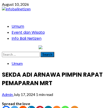
Skip
August 10, 2026
to
content
Primary
Umum
Menu
Event dan Wisata
Info Bali Netizen
infobalinetizen.com
Search
for:
Umum
SEKDA ADI ARNAWA PIMPIN RAPAT
PEMAPARAN MRT
Admin
July 17, 2024
1 min read
Spread the love