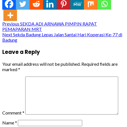
Continue
Previous
SEKDA ADI ARNAWA PIMPIN RAPAT
PEMAPARAN MRT
Reading
Next
Sekda Badung Lepas Jalan Santai Hari Koperasi Ke-77 di
Badung
Leave a Reply
Your email address will not be published.
Required fields are
marked
*
Comment
*
Name
*