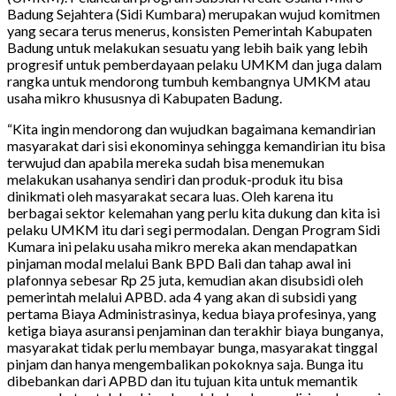
Badung Sejahtera (Sidi Kumbara) merupakan wujud komitmen
yang secara terus menerus, konsisten Pemerintah Kabupaten
Badung untuk melakukan sesuatu yang lebih baik yang lebih
progresif untuk pemberdayaan pelaku UMKM dan juga dalam
rangka untuk mendorong tumbuh kembangnya UMKM atau
usaha mikro khususnya di Kabupaten Badung.
“Kita ingin mendorong dan wujudkan bagaimana kemandirian
masyarakat dari sisi ekonominya sehingga kemandirian itu bisa
terwujud dan apabila mereka sudah bisa menemukan
melakukan usahanya sendiri dan produk-produk itu bisa
dinikmati oleh masyarakat secara luas. Oleh karena itu
berbagai sektor kelemahan yang perlu kita dukung dan kita isi
pelaku UMKM itu dari segi permodalan. Dengan Program Sidi
Kumara ini pelaku usaha mikro mereka akan mendapatkan
pinjaman modal melalui Bank BPD Bali dan tahap awal ini
plafonnya sebesar Rp 25 juta, kemudian akan disubsidi oleh
pemerintah melalui APBD. ada 4 yang akan di subsidi yang
pertama Biaya Administrasinya, kedua biaya profesinya, yang
ketiga biaya asuransi penjaminan dan terakhir biaya bunganya,
masyarakat tidak perlu membayar bunga, masyarakat tinggal
pinjam dan hanya mengembalikan pokoknya saja. Bunga itu
dibebankan dari APBD dan itu tujuan kita untuk memantik