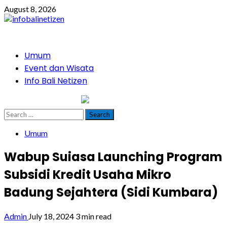
Skip
August 8, 2026
to
content
Primary
Umum
Menu
Event dan Wisata
Info Bali Netizen
infobalinetizen.com
Search
for:
Umum
Wabup Suiasa Launching Program
Subsidi Kredit Usaha Mikro
Badung Sejahtera (Sidi Kumbara)
Admin
July 18, 2024
3 min read