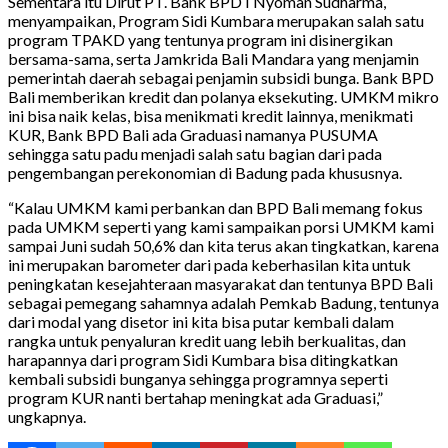
Sementara itu Dirut PT. Bank BPD I Nyoman Sudharma,
menyampaikan, Program Sidi Kumbara merupakan salah satu
program TPAKD yang tentunya program ini disinergikan
bersama-sama, serta Jamkrida Bali Mandara yang menjamin
pemerintah daerah sebagai penjamin subsidi bunga. Bank BPD
Bali memberikan kredit dan polanya eksekuting. UMKM mikro
ini bisa naik kelas, bisa menikmati kredit lainnya, menikmati
KUR, Bank BPD Bali ada Graduasi namanya PUSUMA
sehingga satu padu menjadi salah satu bagian dari pada
pengembangan perekonomian di Badung pada khususnya.
“Kalau UMKM kami perbankan dan BPD Bali memang fokus
pada UMKM seperti yang kami sampaikan porsi UMKM kami
sampai Juni sudah 50,6% dan kita terus akan tingkatkan, karena
ini merupakan barometer dari pada keberhasilan kita untuk
peningkatan kesejahteraan masyarakat dan tentunya BPD Bali
sebagai pemegang sahamnya adalah Pemkab Badung, tentunya
dari modal yang disetor ini kita bisa putar kembali dalam
rangka untuk penyaluran kredit uang lebih berkualitas, dan
harapannya dari program Sidi Kumbara bisa ditingkatkan
kembali subsidi bunganya sehingga programnya seperti
program KUR nanti bertahap meningkat ada Graduasi,”
ungkapnya.