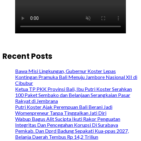
Recent Posts
Bawa Misi Lingkungan, Gubernur Koster Lepas
Kontingan Pramuka Bali Menuju Jambore Nasional XII di
Cibubur
Ketua TP PKK Provinsi Bali, Ibu Putri Koster Serahkan
100 Paket Sembako dan Belanjaan Serangkaian Pasar
Rakyat di Jembrana
Putri Koster Ajak Perempuan Bali Berani Jadi
Womenpreneur Tanpa Tinggalkan Jati Diri
Wabup Bagus Alit Sucipta Ikuti Rakor Penguatan
Integritas Dan Pencegahan Korupsi Di Surabaya
Pemkab. Dan Dprd Badung Sepakati Kua-ppas 2027,
Belanja Daerah Tembus Rp 14,2 Triliun