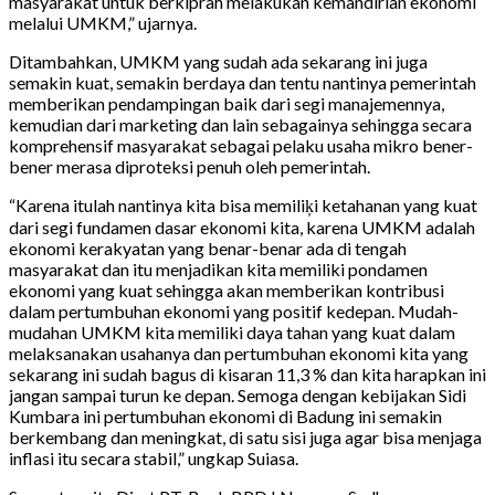
masyarakat untuk berkiprah melakukan kemandirian ekonomi
melalui UMKM,” ujarnya.
Ditambahkan, UMKM yang sudah ada sekarang ini juga
semakin kuat, semakin berdaya dan tentu nantinya pemerintah
memberikan pendampingan baik dari segi manajemennya,
kemudian dari marketing dan lain sebagainya sehingga secara
komprehensif masyarakat sebagai pelaku usaha mikro bener-
bener merasa diproteksi penuh oleh pemerintah.
“Karena itulah nantinya kita bisa memiliķi ketahanan yang kuat
dari segi fundamen dasar ekonomi kita, karena UMKM adalah
ekonomi kerakyatan yang benar-benar ada di tengah
masyarakat dan itu menjadikan kita memiliki pondamen
ekonomi yang kuat sehingga akan memberikan kontribusi
dalam pertumbuhan ekonomi yang positif kedepan. Mudah-
mudahan UMKM kita memiliki daya tahan yang kuat dalam
melaksanakan usahanya dan pertumbuhan ekonomi kita yang
sekarang ini sudah bagus di kisaran 11,3 % dan kita harapkan ini
jangan sampai turun ke depan. Semoga dengan kebijakan Sidi
Kumbara ini pertumbuhan ekonomi di Badung ini semakin
berkembang dan meningkat, di satu sisi juga agar bisa menjaga
inflasi itu secara stabil,” ungkap Suiasa.