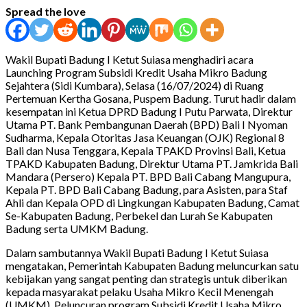
Spread the love
Wakil Bupati Badung I Ketut Suiasa menghadiri acara
Launching Program Subsidi Kredit Usaha Mikro Badung
Sejahtera (Sidi Kumbara), Selasa (16/07/2024) di Ruang
Pertemuan Kertha Gosana, Puspem Badung. Turut hadir dalam
kesempatan ini Ketua DPRD Badung I Putu Parwata, Direktur
Utama PT. Bank Pembangunan Daerah (BPD) Bali I Nyoman
Sudharma, Kepala Otoritas Jasa Keuangan (OJK) Regional 8
Bali dan Nusa Tenggara, Kepala TPAKD Provinsi Bali, Ketua
TPAKD Kabupaten Badung, Direktur Utama PT. Jamkrida Bali
Mandara (Persero) Kepala PT. BPD Bali Cabang Mangupura,
Kepala PT. BPD Bali Cabang Badung, para Asisten, para Staf
Ahli dan Kepala OPD di Lingkungan Kabupaten Badung, Camat
Se-Kabupaten Badung, Perbekel dan Lurah Se Kabupaten
Badung serta UMKM Badung.
Dalam sambutannya Wakil Bupati Badung I Ketut Suiasa
mengatakan, Pemerintah Kabupaten Badung meluncurkan satu
kebijakan yang sangat penting dan strategis untuk diberikan
kepada masyarakat pelaku Usaha Mikro Kecil Menengah
(UMKM). Peluncuran program Subsidi Kredit Usaha Mikro