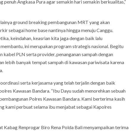
g penuh Angkasa Pura agar semakin hari semakin berkualitas,”
mulainya ground breaking pembangunan MRT yang akan
rkir sebagai home base nantinya hingga menuju Canggu.
tika, keindahan, keasrian kita jaga dengan baik lalu
membantu, ini merupakan program strategis nasional. Begitu
an kabel PLN serta provider, penanganan sampah dengan
n lebih banyak tempat sampah di kawasan pariwisata karena
a.
ordinasi serta kerjasama yang telah terjalin dengan baik
polres Kawasan Bandara. “Ibu Dayu sudah menorehkan sebuah
an pembangunan Polres Kawasan Bandara. Kami berterima kasih
ang kami perbuat selama ibu menjabat sebagai Kapolres
bat Kabag Renprogar Biro Rena Polda Bali menyampaikan terima