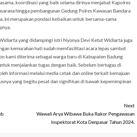
asama, koordinasi yang baik selama dirinya menjabat Kapolres
prasarana hingga pembangunan Gedung Polres Kawasan Bandara
ya, ini merupakan pondasi kebaikan untuk bersama-sama
apnya.
idiarta yang didampingi istri Nyonya Devi Ketut Widiarta juga
gan kemurahan hati sudah memfasilitasi acara lepas sambut
on kami diterima sebagai warga baru di Kabupaten Badung
untuk menjalankan tugas dengan baik. Sebelum bertugas di
h informasi melalui media cetak dan online terkait kemajuan
nya yang begitu pesat dan signifikan di bawah kepemimpinan
Next
ub
Wawali Arya Wibawa Buka Rakor Pengawasan
Inspektorat Kota Denpasar Tahun 2024.