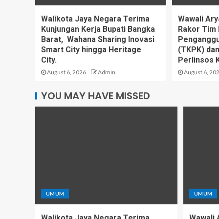
Walikota Jaya Negara Terima
Wawali Ary
Kunjungan Kerja Bupati Bangka
Rakor Tim 
Barat, Wahana Sharing Inovasi
Penganggu
Smart City hingga Heritage
(TKPK) da
City.
Perlinsos 
August 6, 2026
Admin
August 6, 20
YOU MAY HAVE MISSED
UMUM
UMUM
Walikota Jaya Negara Terima
Wawali 