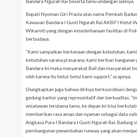
Bandara Ngurah Rai beserta tamu undangan lainnya.
Bupati Nyoman Giri Prasta atas nama Pemkab Badun
Kawasan Bandara I Gusti Ngurah Rai AKBP I Ketut Wi
Wikarniti yang dengan kesederhanaan fasilitas di Po
berbudaya.
“Kami sampaikan berkenaan dengan kebutuhan, kami
kebutuhan sarana prasarana, kami berikan bangunan g
Bandara ini maka masyarakat Bali dan masyarakat In
oleh karena itu betul-betul kami support,” ucapnya.
Diungkapkan juga bahwa dirinya berkoordinasi dengan
gedung kantor yang representatif dan berkualitas. “
wisatawan terutama tamu, ke depan ini bisa berkol
memberikan rasa aman dan nyaman sebagai data vali
Angkasa Pura I Bandara I Gusti Ngurah Rai, Badung
pembangunan penambahan runway yang akan menjad