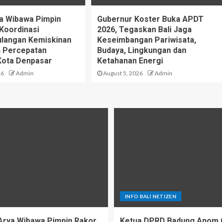
a Wibawa Pimpin
Gubernur Koster Buka APDT
Koordinasi
2026, Tegaskan Bali Jaga
langan Kemiskinan
Keseimbangan Pariwisata,
n Percepatan
Budaya, Lingkungan dan
Kota Denpasar
Ketahanan Energi
26
Admin
August 5, 2026
Admin
INFO BALI NETIZEN
Arya Wibawa Pimpin Rakor
Ketua DPRD Badung Anom 