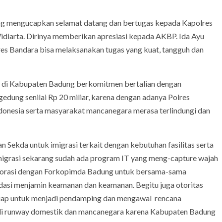
g mengucapkan selamat datang dan bertugas kepada Kapolres
diarta. Dirinya memberikan apresiasi kepada AKBP. Ida Ayu
lres Bandara bisa melaksanakan tugas yang kuat, tangguh dan
 di Kabupaten Badung berkomitmen bertalian dengan
edung senilai Rp 20 miliar, karena dengan adanya Polres
donesia serta masyarakat mancanegara merasa terlindungi dan
 Sekda untuk imigrasi terkait dengan kebutuhan fasilitas serta
Imigrasi sekarang sudah ada program IT yang meng-capture wajah
aborasi dengan Forkopimda Badung untuk bersama-sama
dasi menjamin keamanan dan keamanan. Begitu juga otoritas
 siap untuk menjadi pendamping dan mengawal rencana
i runway domestik dan mancanegara karena Kabupaten Badung