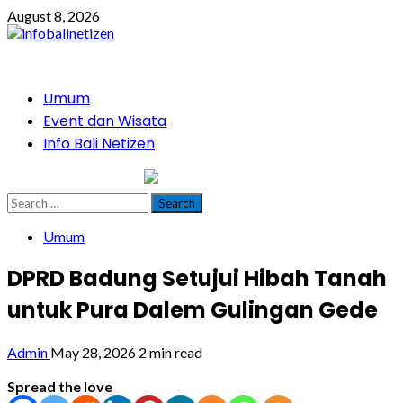
Skip
August 8, 2026
to
content
Primary
Umum
Menu
Event dan Wisata
Info Bali Netizen
infobalinetizen.com
Search
for:
Umum
DPRD Badung Setujui Hibah Tanah
untuk Pura Dalem Gulingan Gede
Admin
May 28, 2026
2 min read
Spread the love