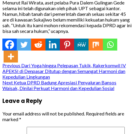
Menurut Rai Wirata, aset pelaba Pura Dalem Gulingan Gede
selama ini telah digunakan oleh pihak UPT sebagai kantor.
Namun, hibah tanah dari pemerintah daerah seluas sekitar 45
are di kawasan Sukajiwo belum memiliki kekuatan hukum yang
sah. “Untuk itu kami mohon rekomendasi kepada DPRD agar ini
bisa sah secara hukum,” ucapnya.
Continue
Previous
Dari Yoga hingga Pelepasan Tukik, Rakerkomwil IV
APEKSI di Denpasar Ditutup dengan Semangat Harmoni dan
Reading
Kepedulian Lingkungan
Next
Ketua DPRD Badung Apresiasi Penyaluran Bansos
Waisak, Dinilai Perkuat Harmoni dan Kepedulian Sosial
Leave a Reply
Your email address will not be published.
Required fields are
marked
*