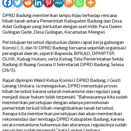
DPRD Badung memberikan lampu hijau terhadap rencana
hibah tanah antara Pemerintah Kabupaten Badung dan Desa
Adat Gulingan yang berkaitan dengan aset milik Pura Dalem
Gulingan Gede, Desa Gulingan, Kecamatan Mengwi.
Persetujuan tersebut diputuskan dalam rapat kerja gabungan
Komisi I, II, dan III DPRD Badung bersama sejumlah organisasi
perangkat daerah, seperti Bapenda, BPKAD, DPMPTSP,
DLHK, Kabag Hukum, serta Kabag Tata Pemerintahan Setda
Badung di Ruang Gosana II Sekretariat DPRD Badung, Selasa
(26/5).
Rapat dipimpin Wakil Ketua Komisi I DPRD Badung, I Gusti
Lanang Umbara. Ia menegaskan, DPRD menyetujui proses
hibah tersebut karena seluruh mekanisme dan regulasi yang
menjadi dasar hukum telah terpenuhi. “Bahwasannya kita sudah
memberikan persetujuan dengan adanya permohonan
pemerintah terkait hibah-menghibahkan tanah tersebut.
Kenapa kita memberikan persetujuan dan akan memberikan
rekomendasi dari lembaga DPRD Kabupaten Badung, karena
secara mekanisme hukumnya dan aturannya, regulasinya sudah
sesuai dan sudah terpenuhi,” kata Lanang Umbara.