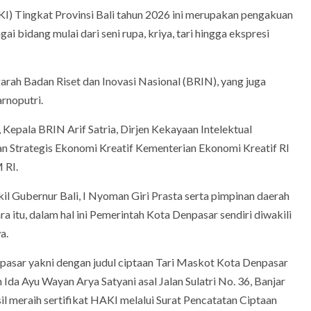
KI) Tingkat Provinsi Bali tahun 2026 ini merupakan pengakuan
i bidang mulai dari seni rupa, kriya, tari hingga ekspresi
arah Badan Riset dan Inovasi Nasional (BRIN), yang juga
rnoputri.
Kepala BRIN Arif Satria, Dirjen Kekayaan Intelektual
 Strategis Ekonomi Kreatif Kementerian Ekonomi Kreatif RI
 RI.
kil Gubernur Bali, I Nyoman Giri Prasta serta pimpinan daerah
a itu, dalam hal ini Pemerintah Kota Denpasar sendiri diwakili
wa.
enpasar yakni dengan judul ciptaan Tari Maskot Kota Denpasar
n Ida Ayu Wayan Arya Satyani asal Jalan Sulatri No. 36, Banjar
l meraih sertifikat HAKI melalui Surat Pencatatan Ciptaan