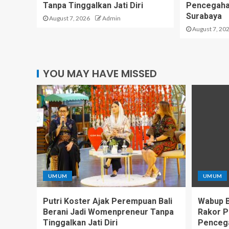
Tanpa Tinggalkan Jati Diri
Pencegahan
Surabaya
August 7, 2026
Admin
August 7, 20
YOU MAY HAVE MISSED
UMUM
UMUM
Putri Koster Ajak Perempuan Bali
Wabup Ba
Berani Jadi Womenpreneur Tanpa
Rakor P
Tinggalkan Jati Diri
Pencega