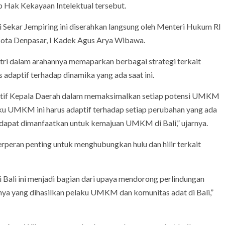
 Hak Kekayaan Intelektual tersebut.
i Sekar Jempiring ini diserahkan langsung oleh Menteri Hukum RI
 Kota Denpasar, I Kadek Agus Arya Wibawa.
i dalam arahannya memaparkan berbagai strategi terkait
ptif terhadap dinamika yang ada saat ini.
oaktif Kepala Daerah dalam memaksimalkan setiap potensi UMKM
elaku UMKM ini harus adaptif terhadap setiap perubahan yang ada
g dapat dimanfaatkan untuk kemajuan UMKM di Bali,” ujarnya.
eran penting untuk menghubungkan hulu dan hilir terkait
i Bali ini menjadi bagian dari upaya mendorong perlindungan
snya yang dihasilkan pelaku UMKM dan komunitas adat di Bali,”