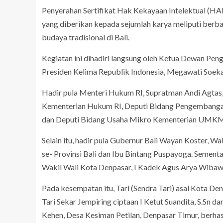
Penyerahan Sertifikat Hak Kekayaan Intelektual (HA
yang diberikan kepada sejumlah karya meliputi berbaga
budaya tradisional di Bali.
Kegiatan ini dihadiri langsung oleh Ketua Dewan Peng
Presiden Kelima Republik Indonesia, Megawati Soeka
Hadir pula Menteri Hukum RI, Supratman Andi Agtas, 
Kementerian Hukum RI, Deputi Bidang Pengembangan
dan Deputi Bidang Usaha Mikro Kementerian UMKM
Selain itu, hadir pula Gubernur Bali Wayan Koster, Wa
se- Provinsi Bali dan Ibu Bintang Puspayoga. Sementar
Wakil Wali Kota Denpasar, I Kadek Agus Arya Wiba
Pada kesempatan itu, Tari (Sendra Tari) asal Kota D
Tari Sekar Jempiring ciptaan I Ketut Suandita, S.Sn da
Kehen, Desa Kesiman Petilan, Denpasar Timur, berhasi