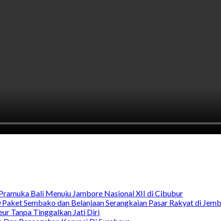
Pramuka Bali Menuju Jambore Nasional XII di Cibubur
00 Paket Sembako dan Belanjaan Serangkaian Pasar Rakyat di Jem
ur Tanpa Tinggalkan Jati Diri