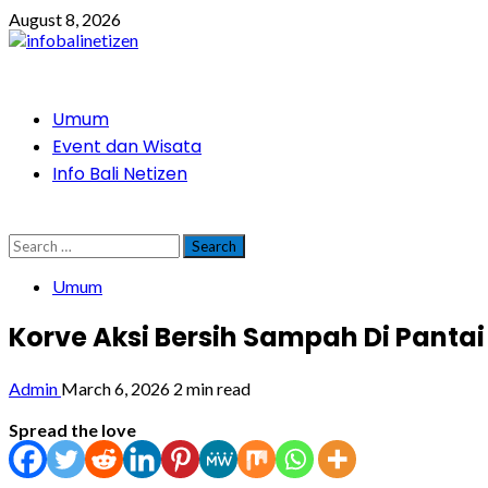
Skip
August 8, 2026
to
content
Primary
Umum
Menu
Event dan Wisata
Info Bali Netizen
Search
for:
Umum
Korve Aksi Bersih Sampah Di Panta
Admin
March 6, 2026
2 min read
Spread the love