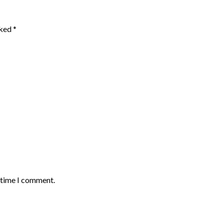
rked
*
t time I comment.