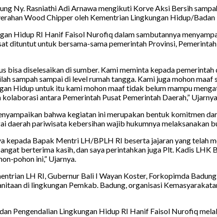
 Ny. Rasniathi Adi Arnawa mengikuti Korve Aksi Bersih sampah d
enyerahan Wood Chipper oleh Kementrian Lingkungan Hidup/Bada
gan Hidup RI Hanif Faisol Nurofiq dalam sambutannya menyampa
pusat dituntut untuk bersama-sama pemerintah Provinsi, Pemerin
us bisa diselesaikan di sumber. Kami meminta kepada pemerintah 
ilah sampah sampai di level rumah tangga. Kami juga mohon maaf
an Hidup untuk itu kami mohon maaf tidak belum mampu mengatasin
h kolaborasi antara Pemerintah Pusat Pemerintah Daerah,” Ujarnya
enyampaikan bahwa kegiatan ini merupakan bentuk komitmen dari
gai daerah pariwisata kebersihan wajib hukumnya melaksanakan bud
ya kepada Bapak Mentri LH/BPLH RI beserta jajaran yang telah m
sangat berterima kasih, dan saya perintahkan juga Plt. Kadis LH
n-pohon ini,” Ujarnya.
mentrian LH RI, Gubernur Bali I Wayan Koster, Forkopimda Badung,
taan di lingkungan Pemkab. Badung, organisasi Kemasyarakatan,
dan Pengendalian Lingkungan Hidup RI Hanif Faisol Nurofiq mel