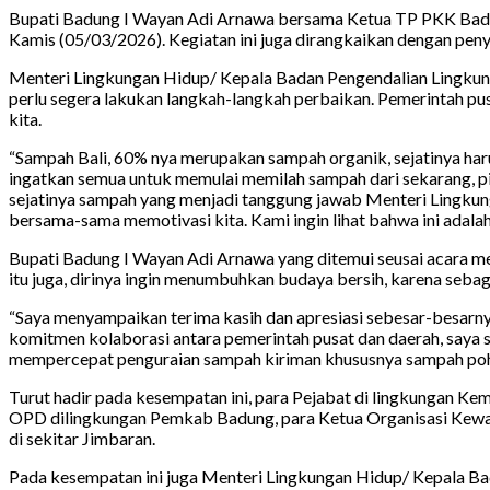
Bupati Badung I Wayan Adi Arnawa bersama Ketua TP PKK Badung
Kamis (05/03/2026). Kegiatan ini juga dirangkaikan dengan p
Menteri Lingkungan Hidup/ Kepala Badan Pengendalian Lingkun
perlu segera lakukan langkah-langkah perbaikan. Pemerintah 
kita.
“Sampah Bali, 60% nya merupakan sampah organik, sejatinya har
ingatkan semua untuk memulai memilah sampah dari sekarang, p
sejatinya sampah yang menjadi tanggung jawab Menteri Lingkung
bersama-sama memotivasi kita. Kami ingin lihat bahwa ini adala
Bupati Badung I Wayan Adi Arnawa yang ditemui seusai acara m
itu juga, dirinya ingin menumbuhkan budaya bersih, karena seba
“Saya menyampaikan terima kasih dan apresiasi sebesar-besarn
komitmen kolaborasi antara pemerintah pusat dan daerah, saya 
mempercepat penguraian sampah kiriman khususnya sampah poho
Turut hadir pada kesempatan ini, para Pejabat di lingkungan Ke
OPD dilingkungan Pemkab Badung, para Ketua Organisasi Kewani
di sekitar Jimbaran.
Pada kesempatan ini juga Menteri Lingkungan Hidup/ Kepala Ba