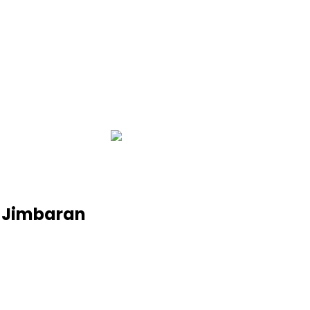
infobalinetizen.com
i Jimbaran