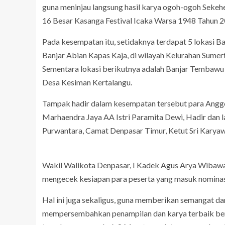
guna meninjau langsung hasil karya ogoh-ogoh Sekeh
16 Besar Kasanga Festival Icaka Warsa 1948 Tahun 2
Pada kesempatan itu, setidaknya terdapat 5 lokasi Ba
Banjar Abian Kapas Kaja, di wilayah Kelurahan Sume
Sementara lokasi berikutnya adalah Banjar Tembawu Ke
Desa Kesiman Kertalangu.
Tampak hadir dalam kesempatan tersebut para Anggo
Marhaendra Jaya AA Istri Paramita Dewi, Hadir dan 
Purwantara, Camat Denpasar Timur, Ketut Sri Karyaw
Wakil Walikota Denpasar, I Kadek Agus Arya Wibawa
mengecek kesiapan para peserta yang masuk nominasi
Hal ini juga sekaligus, guna memberikan semangat d
mempersembahkan penampilan dan karya terbaik ber