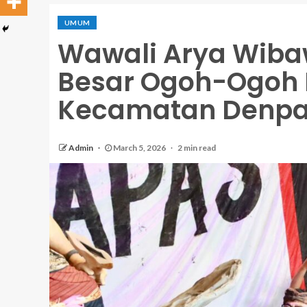
UMUM
Wawali Arya Wibaw
Besar Ogoh-Ogoh K
Kecamatan Denpa
Admin
March 5, 2026
2 min read