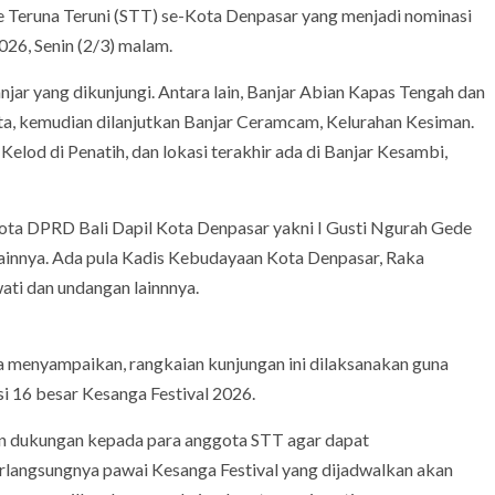
e Teruna Teruni (STT) se-Kota Denpasar yang menjadi nominasi
026, Senin (2/3) malam.
njar yang dikunjungi. Antara lain, Banjar Abian Kapas Tengah dan
rta, kemudian dilanjutkan Banjar Ceramcam, Kelurahan Kesiman.
lod di Penatih, dan lokasi terakhir ada di Banjar Kesambi,
ta DPRD Bali Dapil Kota Denpasar yakni I Gusti Ngurah Gede
lainnya. Ada pula Kadis Kebudayaan Kota Denpasar, Raka
ati dan undangan lainnnya.
 menyampaikan, rangkaian kunjungan ini dilaksanakan guna
 16 besar Kesanga Festival 2026.
an dukungan kepada para anggota STT agar dapat
langsungnya pawai Kesanga Festival yang dijadwalkan akan