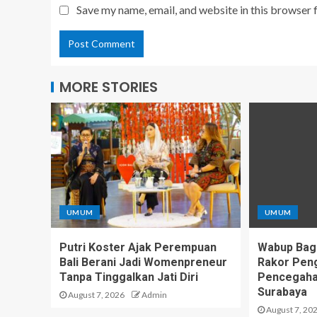
Save my name, email, and website in this browser 
MORE STORIES
UMUM
UMUM
Putri Koster Ajak Perempuan
Wabup Bagus
Bali Berani Jadi Womenpreneur
Rakor Peng
Tanpa Tinggalkan Jati Diri
Pencegahan
Surabaya
August 7, 2026
Admin
August 7, 20