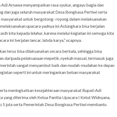
Adi Arnawa menyampaikan rasa syukur, angayu bagia dan
ng dan juga seluruh masyarakat Desa Bongkasa Pertiwi serta
i masyarakat untuk bergotong- royong dalam melaksanakan
elaksanakan upacara yadnya ini Astungkara bisa berjalan
asih kita kepada leluhur, karena melalui kegiatan ini semoga kita
ara ini berjalan lancar, labda karya,” ucapnya.
akan terus bisa dilaksanakan secara berkala, sehingga bisa
uan daripada pelaksanaan mepetik, nyekah massal, termasuk juga
a pemerintah sangat menyambut baik dan mudah-mudahan ke depan
kegiatan seperti ini untuk meringankan beban masyarakat
erta meningkatkan kesejahteraan masyarakat Bupati Adi
a yang diterima oleh Ketua Panitia Upacara I Ketut Widnyana,
5 juta serta Pemerintah Desa Bongkasa Pertiwi membantu