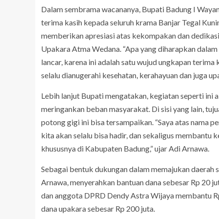
Dalam sembrama wacananya, Bupati Badung I Wayan 
terima kasih kepada seluruh krama Banjar Tegal Kuni
memberikan apresiasi atas kekompakan dan dedikas
Upakara Atma Wedana. “Apa yang diharapkan dalam m
lancar, karena ini adalah satu wujud ungkapan terima k
selalu dianugerahi kesehatan, kerahayuan dan juga upac
Lebih lanjut Bupati mengatakan, kegiatan seperti ini 
meringankan beban masyarakat. Di sisi yang lain, tuj
potong gigi ini bisa tersampaikan. “Saya atas nam
kita akan selalu bisa hadir, dan sekaligus membantu 
khususnya di Kabupaten Badung,” ujar Adi Arnawa.
Sebagai bentuk dukungan dalam memajukan daerah s
Arnawa, menyerahkan bantuan dana sebesar Rp 20 jut
dan anggota DPRD Dendy Astra Wijaya membantu Rp 
dana upakara sebesar Rp 200 juta.