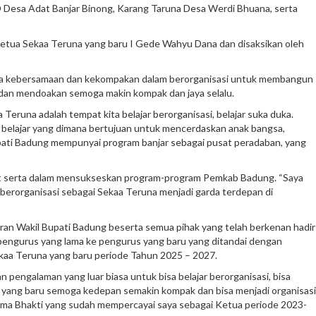
 Desa Adat Banjar Binong, Karang Taruna Desa Werdi Bhuana, serta
Ketua Sekaa Teruna yang baru I Gede Wahyu Dana dan disaksikan oleh
aga kebersamaan dan kekompakan dalam berorganisasi untuk membangun
dan mendoakan semoga makin kompak dan jaya selalu.
runa adalah tempat kita belajar berorganisasi, belajar suka duka.
elajar yang dimana bertujuan untuk mencerdaskan anak bangsa,
upati Badung mempunyai program banjar sebagai pusat peradaban, yang
kut serta dalam mensukseskan program-program Pemkab Badung. “Saya
erorganisasi sebagai Sekaa Teruna menjadi garda terdepan di
ran Wakil Bupati Badung beserta semua pihak yang telah berkenan hadir
a pengurus yang lama ke pengurus yang baru yang ditandai dengan
aa Teruna yang baru periode Tahun 2025 – 2027.
ngalaman yang luar biasa untuk bisa belajar berorganisasi, bisa
yang baru semoga kedepan semakin kompak dan bisa menjadi organisasi
arma Bhakti yang sudah mempercayai saya sebagai Ketua periode 2023-