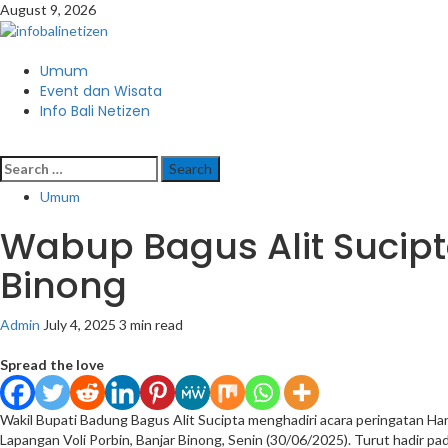
Skip
August 9, 2026
to
content
Primary
Umum
Menu
Event dan Wisata
Info Bali Netizen
Search
for:
Umum
Wabup Bagus Alit Sucipt
Binong
Admin
July 4, 2025
3 min read
Spread the love
Wakil Bupati Badung Bagus Alit Sucipta menghadiri acara peringatan H
Lapangan Voli Porbin, Banjar Binong, Senin (30/06/2025). Turut hadi