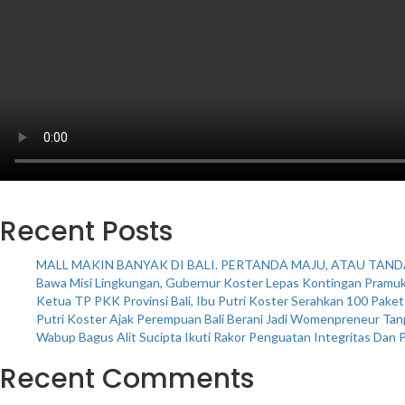
Recent Posts
MALL MAKIN BANYAK DI BALI. PERTANDA MAJU, ATAU TAND
Bawa Misi Lingkungan, Gubernur Koster Lepas Kontingan Pramuka
Ketua TP PKK Provinsi Bali, Ibu Putri Koster Serahkan 100 Pake
Putri Koster Ajak Perempuan Bali Berani Jadi Womenpreneur Tanpa
Wabup Bagus Alit Sucipta Ikuti Rakor Penguatan Integritas Dan
Recent Comments