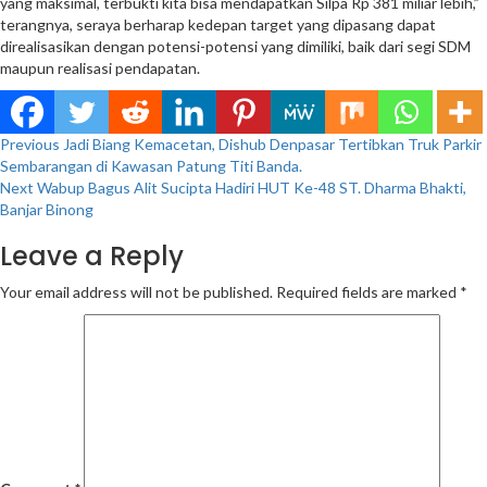
yang maksimal, terbukti kita bisa mendapatkan Silpa Rp 381 miliar lebih,”
terangnya, seraya berharap kedepan target yang dipasang dapat
direalisasikan dengan potensi-potensi yang dimiliki, baik dari segi SDM
maupun realisasi pendapatan.
Continue
Previous
Jadi Biang Kemacetan, Dishub Denpasar Tertibkan Truk Parkir
Sembarangan di Kawasan Patung Titi Banda.
Reading
Next
Wabup Bagus Alit Sucipta Hadiri HUT Ke-48 ST. Dharma Bhakti,
Banjar Binong
Leave a Reply
Your email address will not be published.
Required fields are marked
*