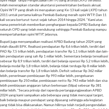
opini Wajar Tanpa Pengecualian (WTP) yang artinya LKPD tersebut
telah menerapkan standar akuntansi pemerintahan berbasis akrual.
Opini WTP yang diraih ini merupakan yang Ke-13 kali sejak LKPD tahun
2011 untuk pertama kalinya Pemkab Badung meraih opini WTP. Dan 11
kali secara berturut-turut sejak tahun 2014 hingga 2024. “Kami atas
nama pemerintah memberikan penghargaan kepada DPRD Badung dan
seluruh OPD yang telah mendukung sehingga Pemkab Badung mampu
mempertahankan opini WTP,” jelasnya.
Bupati juga menyampaikan realisasi APBD Badung tahun 2024 yang
telah diaudit BPK. Realisasi pendapatan Rp 8,6 triliun lebih, terdiri dari
PAD Rp 7,5 triliun lebih, pendapatan transfer Rp 1,1 triliun lebih dan lain-
lain pendapatan yang sah Rp 1 miliar lebih. Sementara belanja terealisasi
sebesar Rp 8,9 triliun lebih, terdiri dari belanja operasi Rp 5,2 triliun lebih,
belanja modal Rp 1,8 triliun lebih, belanja tidak terduga Rp 8 miliar lebih
dan belanja transfer Rp 1,8 triliun lebih. Defisit sebesar Rp 362 miliar
lebih, penerimaan pembiayaan Rp 993 miliar lebih, pengeluaran
pembiayaan Rp 250 miliar, pembiayaan netto Rp 743 miliar lebih dan sisa
lebih pembiayaan anggaran tahun berkenaan (Silpa) sebesar Rp 381
miliar lebih. “Secara prinsip dari raperda pertanggungjawaban APBD
2024 yang kami sampaikan ada beberapa yang tidak mencapai target,
baik belanja maupun pendapat yang dipasang sehingga ada kegiatan
yang tidak bisa dilaksanakan. Namun hilirnya telah terjadi pengendalian