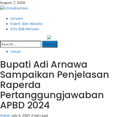
Skip
August 7, 2026
to
content
Primary
Umum
Menu
Event dan Wisata
Info Bali Netizen
infobalinetizen.com
Search
for:
Umum
Bupati Adi Arnawa
Sampaikan Penjelasan
Raperda
Pertanggungjawaban
APBD 2024
Admin
July 4, 2025
2 min read