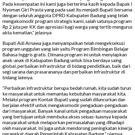
Pada kesempatan ini kami juga berterima kasih kepada Bapak I
Nyoman Giri Prasta yang pada saat itu menjadi Bupati bersama
dengan seluruh anggota DPRD Kabupaten Badung yang telah
mengakomodir program strategis kami, salah satunya program
Rp 2 juta per KK dan apresiasi bagi warga yang tertib mengurus
akta kematian,” jelasnya
Bupati Adi Arnawa juga menyampaikan telah mengeksekusi
program unggulan yang lain yaitu Program Bimbingan Belajar
Bahasa Inggris gratis. Dimana program ini untuk menyiapkan
anak-anak di Kabupaten Badung untuk bisa berdaya saing
global, perbaikan infrastruktur di bidang pendidikan, baik dari
segi sarana dan prasarananya dan perbaikan infrastruktur di
bidang lainnya.
“Perbaikan infrastruktur berupa bedah rumah, kita sudah turun
ke masyarakat untuk memantau kebutuhan masyarakat kita.
Melalui program Kontak Bupati yang sudah diluncurkan dan
berjalan efektif untuk mengakomodir pengaduan-pengaduan
dari masyarakat. Banyak kanal untuk pengaduan masyarakat
yang bertujuan untuk membuka akses seluas-luasnya kepada
masyarakat untuk melaporkan permasalahan yang dihadapi
oleh masyarakat. Ini juga untuk mendorong peningkatan kinerja
perangkat daerah Pemerintah Kabupaten Badung,” ujarnya.