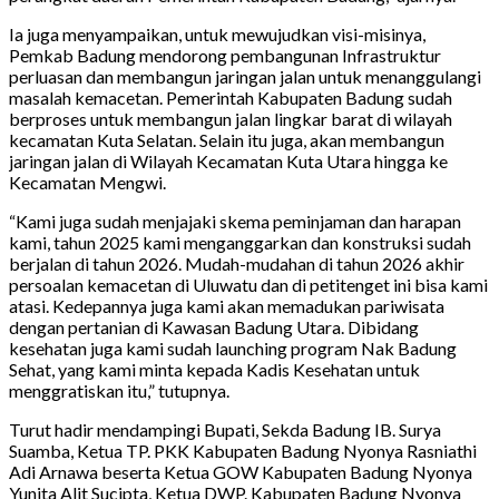
Ia juga menyampaikan, untuk mewujudkan visi-misinya,
Pemkab Badung mendorong pembangunan Infrastruktur
perluasan dan membangun jaringan jalan untuk menanggulangi
masalah kemacetan. Pemerintah Kabupaten Badung sudah
berproses untuk membangun jalan lingkar barat di wilayah
kecamatan Kuta Selatan. Selain itu juga, akan membangun
jaringan jalan di Wilayah Kecamatan Kuta Utara hingga ke
Kecamatan Mengwi.
“Kami juga sudah menjajaki skema peminjaman dan harapan
kami, tahun 2025 kami menganggarkan dan konstruksi sudah
berjalan di tahun 2026. Mudah-mudahan di tahun 2026 akhir
persoalan kemacetan di Uluwatu dan di petitenget ini bisa kami
atasi. Kedepannya juga kami akan memadukan pariwisata
dengan pertanian di Kawasan Badung Utara. Dibidang
kesehatan juga kami sudah launching program Nak Badung
Sehat, yang kami minta kepada Kadis Kesehatan untuk
menggratiskan itu,” tutupnya.
Turut hadir mendampingi Bupati, Sekda Badung IB. Surya
Suamba, Ketua TP. PKK Kabupaten Badung Nyonya Rasniathi
Adi Arnawa beserta Ketua GOW Kabupaten Badung Nyonya
Yunita Alit Sucipta, Ketua DWP. Kabupaten Badung Nyonya