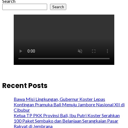
Search
Search
Recent Posts
Bawa Misi Lingkungan, Gubernur Koster Lepas
Kontingan Pramuka Bali Menuju Jambore Nasional XII di
Cibubur
Ketua TP PKK Provinsi Bali, Ibu Putri Koster Serahkan
100 Paket Sembako dan Belanjaan Serangkaian Pasar
Rakyat di Jembrana