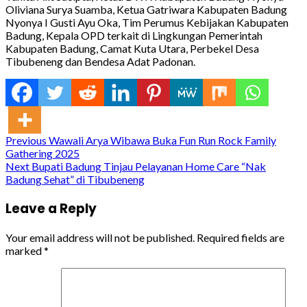
Oliviana Surya Suamba, Ketua Gatriwara Kabupaten Badung
Nyonya I Gusti Ayu Oka, Tim Perumus Kebijakan Kabupaten
Badung, Kepala OPD terkait di Lingkungan Pemerintah
Kabupaten Badung, Camat Kuta Utara, Perbekel Desa
Tibubeneng dan Bendesa Adat Padonan.
Continue
Previous
Wawali Arya Wibawa Buka Fun Run Rock Family
Gathering 2025
Reading
Next
Bupati Badung Tinjau Pelayanan Home Care “Nak
Badung Sehat” di Tibubeneng
Leave a Reply
Your email address will not be published.
Required fields are
marked
*