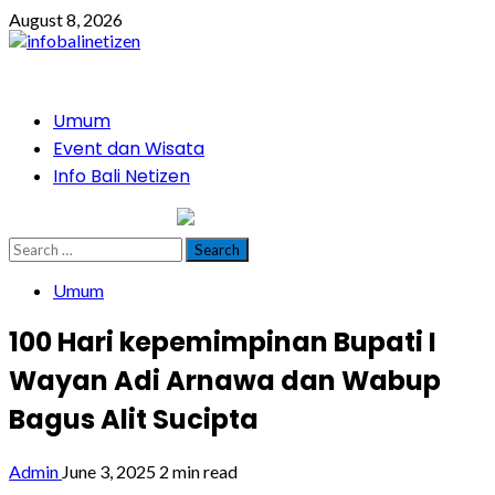
Skip
August 8, 2026
to
content
Primary
Umum
Menu
Event dan Wisata
Info Bali Netizen
infobalinetizen.com
Search
for:
Umum
100 Hari kepemimpinan Bupati I
Wayan Adi Arnawa dan Wabup
Bagus Alit Sucipta
Admin
June 3, 2025
2 min read