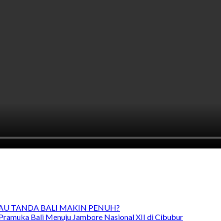
TAU TANDA BALI MAKIN PENUH?
Pramuka Bali Menuju Jambore Nasional XII di Cibubur