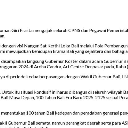
oman Giri Prasta mengajak seluruh CPNS dan Pegawai Pemerintah d
an.
i dengan visi Nangun Sat Kerthi Loka Bali melalui Pola Pembang
demi mewujudkan kehidupan krama Bali yang sejahtera dan bahagia 
ut disampaikan langsung Gubernur Koster dalam acara Gubernur 
nggaran 2024 di Ardha Candra, Art Centre Denpasar pada, Rabu 
ya di periode kedua berpasangan dengan Wakil Gubernur Bali, I
tuk itu situasi kondusif ini harus dibangun di seluruh wilayah B
ali Masa Depan, 100 Tahun Bali Era Baru 2025-2125 sesuai Pera
n menentukan 100 tahun Bali kedepan dan peradaban generasi pen
n Wakil Gubernur Bali semata, namun perangkat daerah serta para