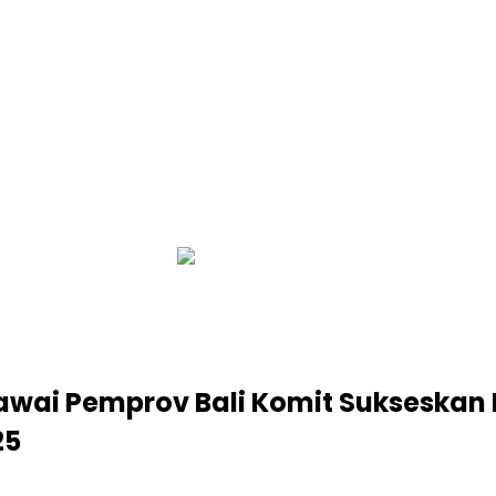
infobalinetizen.com
gawai Pemprov Bali Komit Sukseskan
25