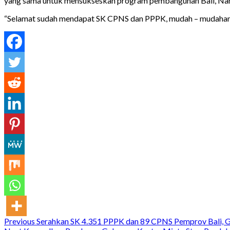
yang sama untuk mensukseskan program pembangunan Bali, Nang
“Selamat sudah mendapat SK CPNS dan PPPK, mudah – mudahan b
Continue
Previous
Serahkan SK 4.351 PPPK dan 89 CPNS Pemprov Bali, Gube