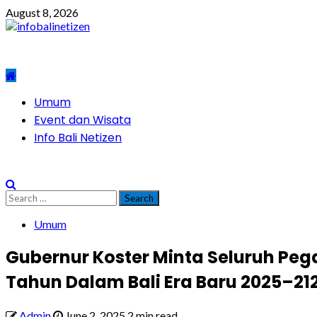
Skip
August 8, 2026
to
content
Primary
Umum
Menu
Event dan Wisata
Info Bali Netizen
Search
for:
Umum
Gubernur Koster Minta Seluruh Pe
Tahun Dalam Bali Era Baru 2025–21
Admin
June 2, 2025
2 min read