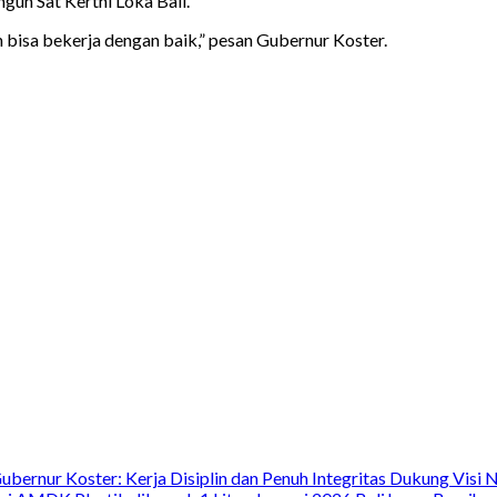
un Sat Kerthi Loka Bali.
isa bekerja dengan baik,” pesan Gubernur Koster.
rnur Koster: Kerja Disiplin dan Penuh Integritas Dukung Visi N