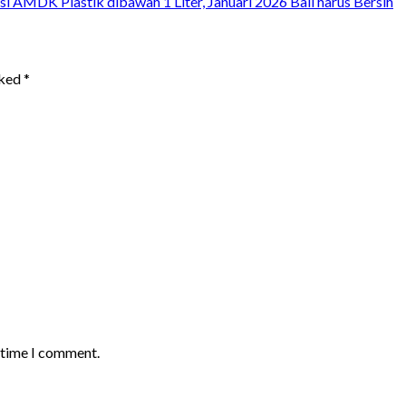
 AMDK Plastik dibawah 1 Liter, Januari 2026 Bali harus Bersih
rked
*
t time I comment.