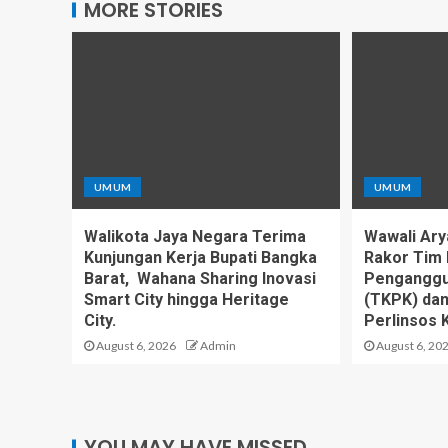
MORE STORIES
UMUM
UMUM
Walikota Jaya Negara Terima
Wawali Ary
Kunjungan Kerja Bupati Bangka
Rakor Tim 
Barat, Wahana Sharing Inovasi
Penganggu
Smart City hingga Heritage
(TKPK) da
City.
Perlinsos 
August 6, 2026
Admin
August 6, 20
YOU MAY HAVE MISSED