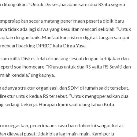
a difungsikan. “Untuk Diskes, harapan kami dua RS itu segera
.
mpersiapkan secara matang penerimaan peserta didik baru
a tidak ada lagi siswa yang kesulitan mencari sekolah. “Untuk
iapkan dengan baik. Manfaatkan sistem digital. Jangan sampai
an mencari backing DPRD,” kata Dirga Yusa.
gram milik Diskes telah dirancang sesuai dengan kebijakan dan
seperti soal homecare. “Khusus untuk dua RS yaitu RS Suwiti dan
umlah kendala,” ungkapnya.
 adanya struktur organisasi, dan SDM di rumah sakit tersebut.
irektur untuk kedua RS tersebut. “Untuk mengoperasikan dua
ng sedang bekerja. Harapan kami saat ulang tahun Kota
menegaskan, penerimaan siswa baru tahun ini sangat ketat.
an diawasi pusat, tidak bisa lagi main-main. Kami perlu