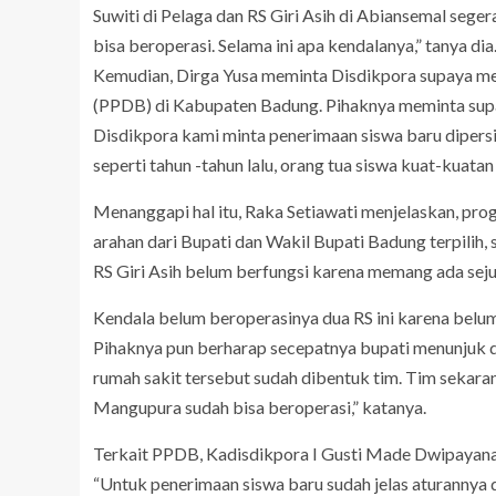
Suwiti di Pelaga dan RS Giri Asih di Abiansemal seger
bisa beroperasi. Selama ini apa kendalanya,” tanya dia
Kemudian, Dirga Yusa meminta Disdikpora supaya me
(PPDB) di Kabupaten Badung. Pihaknya meminta supay
Disdikpora kami minta penerimaan siswa baru dipers
seperti tahun -tahun lalu, orang tua siswa kuat-kuat
Menanggapi hal itu, Raka Setiawati menjelaskan, pro
arahan dari Bupati dan Wakil Bupati Badung terpilih, 
RS Giri Asih belum berfungsi karena memang ada sej
Kendala belum beroperasinya dua RS ini karena belum
Pihaknya pun berharap secepatnya bupati menunjuk d
rumah sakit tersebut sudah dibentuk tim. Tim sekara
Mangupura sudah bisa beroperasi,” katanya.
Terkait PPDB, Kadisdikpora I Gusti Made Dwipayana 
“Untuk penerimaan siswa baru sudah jelas aturannya d