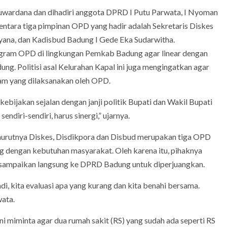
Suwardana dan dihadiri anggota DPRD I Putu Parwata, I Nyoman
entara tiga pimpinan OPD yang hadir adalah Sekretaris Diskes
ayana, dan Kadisbud Badung I Gede Eka Sudarwitha.
gram OPD di lingkungan Pemkab Badung agar linear dengan
ung. Politisi asal Kelurahan Kapal ini juga mengingatkan agar
am yang dilaksanakan oleh OPD.
ijakan sejalan dengan janji politik Bupati dan Wakil Bupati
diri-sendiri, harus sinergi,” ujarnya.
nurutnya Diskes, Disdikpora dan Disbud merupakan tiga OPD
g dengan kebutuhan masyarakat. Oleh karena itu, pihaknya
disampaikan langsung ke DPRD Badung untuk diperjuangkan.
di, kita evaluasi apa yang kurang dan kita benahi bersama.
wata.
ni miminta agar dua rumah sakit (RS) yang sudah ada seperti RS