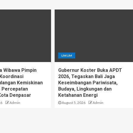
UMUM
a Wibawa Pimpin
Gubernur Koster Buka APDT
Koordinasi
2026, Tegaskan Bali Jaga
langan Kemiskinan
Keseimbangan Pariwisata,
n Percepatan
Budaya, Lingkungan dan
Kota Denpasar
Ketahanan Energi
26
Admin
August 5, 2026
Admin