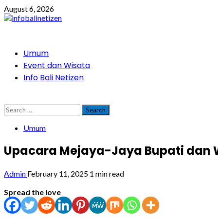
Skip
August 6, 2026
to
content
Primary
Umum
Menu
Event dan Wisata
Info Bali Netizen
Search
for:
Umum
Upacara Mejaya-Jaya Bupati dan Wa
Admin
February 11, 2025
1 min read
Spread the love