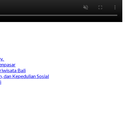
y.
enpasar
wisata Bali
, dan Kepedulian Sosial
i