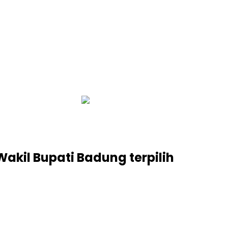
infobalinetizen.com
kil Bupati Badung terpilih