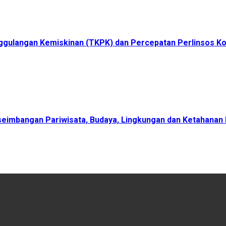
ggulangan Kemiskinan (TKPK) dan Percepatan Perlinsos K
eimbangan Pariwisata, Budaya, Lingkungan dan Ketahanan 