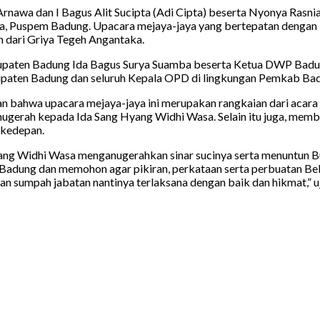
Arnawa dan I Bagus Alit Sucipta (Adi Cipta) beserta Nyonya Rasni
na, Puspem Badung. Upacara mejaya-jaya yang bertepatan dengan
 dari Griya Tegeh Angantaka.
Kabupaten Badung Ida Bagus Surya Suamba beserta Ketua DWP Bad
paten Badung dan seluruh Kepala OPD di lingkungan Pemkab Ba
ahwa upacara mejaya-jaya ini merupakan rangkaian dari acara pel
nugerah kepada Ida Sang Hyang Widhi Wasa. Selain itu juga, memb
 kedepan.
ang Widhi Wasa menganugerahkan sinar sucinya serta menuntun Bup
g dan memohon agar pikiran, perkataan serta perbuatan Beliau-Bel
an sumpah jabatan nantinya terlaksana dengan baik dan hikmat,” u