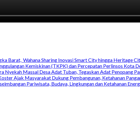
ka Barat, Wahana Sharing Inovasi Smart City hingga Heritage Cit
nggulangan Kemiskinan (TKPK) dan Percepatan Perlinsos Kota D
 Nyekah Massal Desa Adat Tuban, Tegaskan Adat Penopang Pari
ri Koster Ajak Masyarakat Dukung Pembangunan, Ketahanan Pangan
seimbangan Pariwisata, Budaya, Lingkungan dan Ketahanan Energ