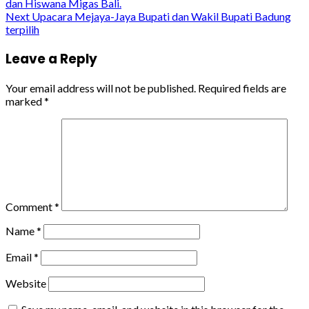
dan Hiswana Migas Bali.
Reading
Next
Upacara Mejaya-Jaya Bupati dan Wakil Bupati Badung
terpilih
Leave a Reply
Your email address will not be published.
Required fields are
marked
*
Comment
*
Name
*
Email
*
Website