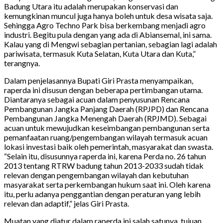
Badung Utara itu adalah merupakan konservasi dan
kemungkinan muncul juga hanya boleh untuk desa wisata saja.
Sehingga Agro Techno Park bisa berkembang menjadi agro
industri. Begitu pula dengan yang ada di Abiansemal, ini sama.
Kalau yang di Mengwi sebagian pertanian, sebagian lagi adalah
pariwisata, termasuk Kuta Selatan, Kuta Utara dan Kuta,”
terangnya.
Dalam penjelasannya Bupati Giri Prasta menyampaikan,
raperda ini disusun dengan beberapa pertimbangan utama.
Diantaranya sebagai acuan dalam penyusunan Rencana
Pembangunan Jangka Panjang Daerah (RPJPD) dan Rencana
Pembangunan Jangka Menengah Daerah (RPJMD). Sebagai
acuan untuk mewujudkan keseimbangan pembangunan serta
pemanfaatan ruang/pengembangan wilayah termasuk acuan
lokasi investasi baik oleh pemerintah, masyarakat dan swasta.
“Selain itu, disusunnya raperda ini, karena Perda no. 26 tahun
2013 tentang RTRW badung tahun 2013-2033 sudah tidak
relevan dengan pengembangan wilayah dan kebutuhan
masyarakat serta perkembangan hukum saat ini. Oleh karena
itu, perlu adanya penggantian dengan peraturan yang lebih
relevan dan adaptif,” jelas Giri Prasta.
Muatan yang diatur dalam raperda ini salah satunya, tujuan,