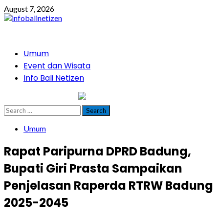
Skip
August 7, 2026
to
content
Primary
Umum
Menu
Event dan Wisata
Info Bali Netizen
infobalinetizen.com
Search
for:
Umum
Rapat Paripurna DPRD Badung,
Bupati Giri Prasta Sampaikan
Penjelasan Raperda RTRW Badung
2025-2045