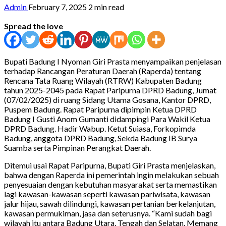
Admin
February 7, 2025
2 min read
Spread the love
Bupati Badung I Nyoman Giri Prasta menyampaikan penjelasan
terhadap Rancangan Peraturan Daerah (Raperda) tentang
Rencana Tata Ruang Wilayah (RTRW) Kabupaten Badung
tahun 2025-2045 pada Rapat Paripurna DPRD Badung, Jumat
(07/02/2025) di ruang Sidang Utama Gosana, Kantor DPRD,
Puspem Badung. Rapat Paripurna dipimpin Ketua DPRD
Badung I Gusti Anom Gumanti didampingi Para Wakil Ketua
DPRD Badung. Hadir Wabup. Ketut Suiasa, Forkopimda
Badung, anggota DPRD Badung, Sekda Badung IB Surya
Suamba serta Pimpinan Perangkat Daerah.
Ditemui usai Rapat Paripurna, Bupati Giri Prasta menjelaskan,
bahwa dengan Raperda ini pemerintah ingin melakukan sebuah
penyesuaian dengan kebutuhan masyarakat serta memastikan
lagi kawasan-kawasan seperti kawasan pariwisata, kawasan
jalur hijau, sawah dilindungi, kawasan pertanian berkelanjutan,
kawasan permukiman, jasa dan seterusnya. “Kami sudah bagi
wilayah itu antara Badung Utara, Tengah dan Selatan. Memang