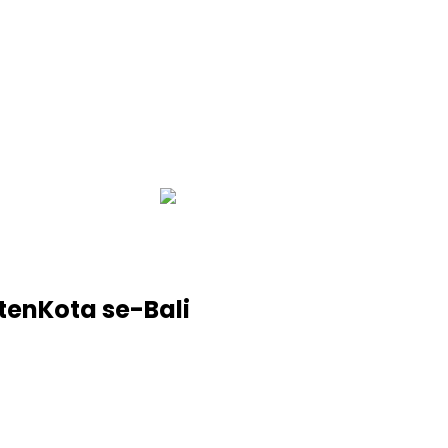
infobalinetizen.com
enKota se-Bali