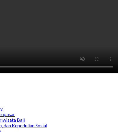
y.
enpasar
wisata Bali
, dan Kepedulian Sosial
i