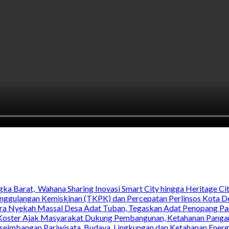
ka Barat, Wahana Sharing Inovasi Smart City hingga Heritage Cit
nggulangan Kemiskinan (TKPK) dan Percepatan Perlinsos Kota D
 Nyekah Massal Desa Adat Tuban, Tegaskan Adat Penopang Pari
ri Koster Ajak Masyarakat Dukung Pembangunan, Ketahanan Pangan
seimbangan Pariwisata, Budaya, Lingkungan dan Ketahanan Energ