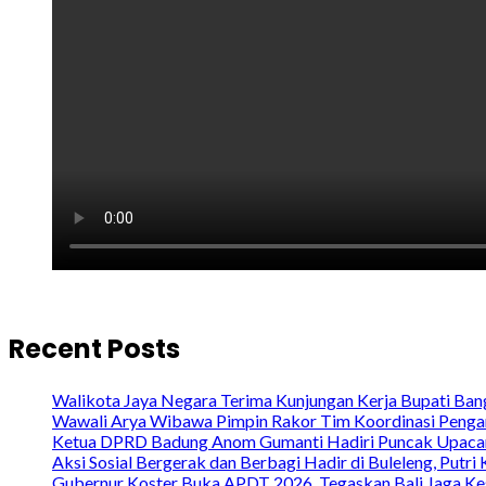
Recent Posts
Walikota Jaya Negara Terima Kunjungan Kerja Bupati Bang
Wawali Arya Wibawa Pimpin Rakor Tim Koordinasi Penga
Ketua DPRD Badung Anom Gumanti Hadiri Puncak Upacara
Aksi Sosial Bergerak dan Berbagi Hadir di Buleleng, Put
Gubernur Koster Buka APDT 2026, Tegaskan Bali Jaga Ke