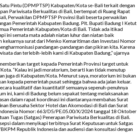
u Satu Pintu (DPMPTSP) Kabupaten/Kota se-Bali terkait dengan
an Pariwisata Berkualitas di Bali, bertempat di Ruang Rapat
Bali, Perwakilan DPMPTSP Provinsi Bali beserta perwakilan
ngan Pemerintah Kabupaten Badung. Plt. Bupati Badung I Ketut
ua Pemerintah Kabupaten/Kota di Bali. Tidak ada itikad
i ini semata mata adalah niatan luhur dan niatan baik
h keluarnya surat dari Menko Kemaritiman dan Investasi Nomor
 mengharmonisasi pandangan-pandangan dan pikiran kita. Karena
wisata dan terlebih-lebih kami di Kabupaten Badung,” ujarnya
memberikan target kepada Pemerintah Provinsi target untuk
Kota. “Kalau ini jadi moratorium, berarti kan tidak menutup
mikian juga di Kabupaten/Kota. Menurut saya, moratorium ini bukan
paikan kepada pemerintah pusat sehingga bahwa ada jalan keluar.
 secara kualitatif dan kuantitatif semuanya sepenuh-penuhnya
ium ini, kami di Badung belum sepakat tentang melaksanakan
 dalam rapat koordinasi ini diantaranya membahas Surat
inan Berusaha Sektor Hotel dan Akomodasi di Bali dan Surat
k Indonesia Nomor: 663/D5/PE.05.00/X/2024 tanggal 18 Oktober
n Tugas (Satgas) Penerapan Pariwisata Berkualitas di Bali.
rsepsi dalam menyikapi terbitnya Surat Keputusan untuk Satgas
i/BKPM Republik Indonesia dan audiensi dan konsultasi dengan