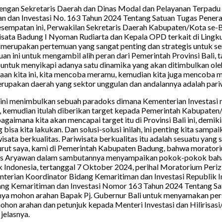
 dengan Sekretaris Daerah dan Dinas Modal dan Pelayanan Terpad
n dan Investasi No. 163 Tahun 2024 Tentang Satuan Tugas Penerap
esempatan ini, Perwakilan Sekretaris Daerah Kabupaten/Kota se-
ata Badung I Nyoman Rudiarta dan Kepala OPD terkait di Lingku
erupakan pertemuan yang sangat penting dan strategis untuk sem
ni untuk mengambil alih peran dari Pemerintah Provinsi Bali, tap
ntuk menyikapi adanya satu dinamika yang akan ditimbulkan ole
raan kita ini, kita mencoba meramu, kemudian kita juga mencoba
merupakan daerah yang sektor unggulan dan andalannya adalah pari
 ini menimbulkan sebuah paradoks dimana Kementerian Investasi 
tu, kemudian itulah diberikan target kepada Pemerintah Kabupaten/
u bagaimana kita akan mencapai target itu di Provinsi Bali ini, de
ng bisa kita lakukan. Dan solusi-solusi inilah, ini penting kita sam
isata berkualitas. Pariwisata berkualitas itu adalah sesuatu yang
nurut saya, kami di Pemerintah Kabupaten Badung, bahwa morator
 Aryawan dalam sambutannya menyampaikan pokok-pokok bahasan
 Indonesia, tertanggal 7 Oktober 2024, perihal Moratorium Periz
enterian Koordinator Bidang Kemaritiman dan Investasi Republi
g Kemaritiman dan Investasi Nomor 163 Tahun 2024 Tentang Satua
taranya mohon arahan Bapak Pj. Gubernur Bali untuk menyamakan pe
mohon arahan dan petunjuk kepada Menteri Investasi dan Hilirisas
jelasnya.