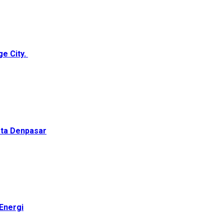
ge City.
ota Denpasar
Energi