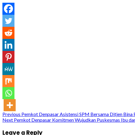
Continue
Previous
Pemkot Denpasar Asistensi SPM Bersama Ditjen Bina
Next
Pemkot Denpasar Komitmen Wujudkan Puskesmas Ibu dan A
Reading
Leave a Reply