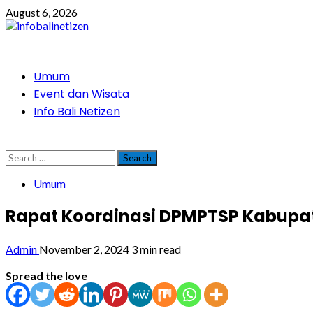
Skip
August 6, 2026
to
content
Primary
Umum
Menu
Event dan Wisata
Info Bali Netizen
Search
for:
Umum
Rapat Koordinasi DPMPTSP Kabupat
Admin
November 2, 2024
3 min read
Spread the love