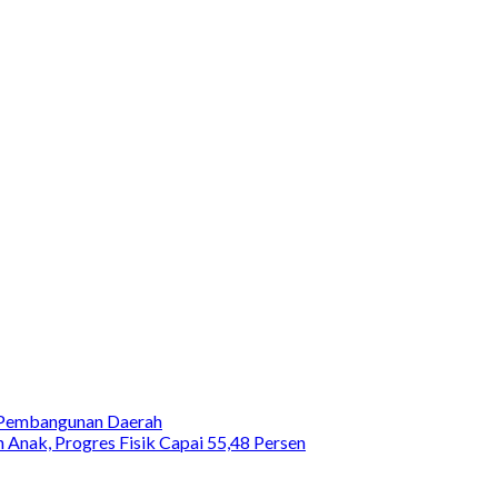
 Pembangunan Daerah
nak, Progres Fisik Capai 55,48 Persen