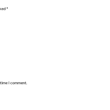
rked
*
t time I comment.