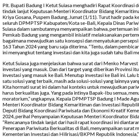
Plt. Bupati Badung I Ketut Suiasa menghadiri Rapat Koordinasi
tindak lanjut Keputusan Menteri Koordinator Bidang Kemaritima
Kriya Gosana, Puspem Badung, Jumat (1/11). Turut hadir pada k
seluruh DPMPTSP Kabupaten/Kota se-Bali, Kepala Dinas Pariwis
Suiasa dalam sambutannya menyampaikan bahwa, pertemuan ini m
Pemkab Badung yang mengambil inisiatif melaksanakan pertemuan i
bagaimana mewujudkan satu konsepsi dan menyatukan persepsi u
163 Tahun 2024 yang baru saja diterima. “Tentu, dalam pembica
ini menyangkut tentang investasi dan kita juga sudah tahu Bali 
Ketut Suiasa juga menjelaskan bahwa surat dari Menko Marvest
investasi yang masuk. Dan dari target yang diberikan Provinsi i
investasi yang masuk ke Bali. Menutup investasi ke Bali ini. Lal
satu solusi yang terbaik, masih ada solusi-solusi yang lainnya ya
Kita hormati surat ini dalam hal konteks untuk mewujudkan pariw
harus berkualitas juga. Yang pada intinya Bapak-Ibu semua, me
moratorium,” ungkapnya. Kepala DPMPTSP Badung I Made Agus
Menteri Koordinator Bidang Kemaritiman dan Investasi Republik
Deputi Bidang Koordinasi Pariwisata dan Ekonomi Kreatif Kem
2024, perihal Penyampaian Keputusan Menteri Koordinator Bidan
“Rencananya tindak lanjut dari hasil rapat koordinasi ini dian
Penerapan Pariwisata Berkualitas di Bali, menyampaikan surat 
Kementerian Investasi dan Hilirisasi/BKPM Republik Indonesia,” 