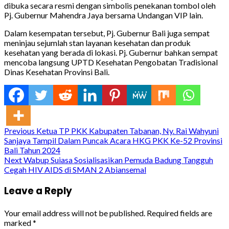
dibuka secara resmi dengan simbolis penekanan tombol oleh
Pj. Gubernur Mahendra Jaya bersama Undangan VIP lain.
Dalam kesempatan tersebut, Pj. Gubernur Bali juga sempat
meninjau sejumlah stan layanan kesehatan dan produk
kesehatan yang berada di lokasi. Pj. Gubernur bahkan sempat
mencoba langsung UPTD Kesehatan Pengobatan Tradisional
Dinas Kesehatan Provinsi Bali.
Continue
Previous
Ketua TP PKK Kabupaten Tabanan, Ny. Rai Wahyuni
Sanjaya Tampil Dalam Puncak Acara HKG PKK Ke-52 Provinsi
Reading
Bali Tahun 2024
Next
Wabup Suiasa Sosialisasikan Pemuda Badung Tangguh
Cegah HIV AIDS di SMAN 2 Abiansemal
Leave a Reply
Your email address will not be published.
Required fields are
marked
*