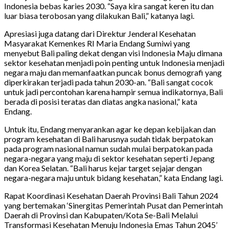
Indonesia bebas karies 2030. “Saya kira sangat keren itu dan
luar biasa terobosan yang dilakukan Bali,” katanya lagi.
Apresiasi juga datang dari Direktur Jenderal Kesehatan
Masyarakat Kemenkes RI Maria Endang Sumiwi yang
menyebut Bali paling dekat dengan visi Indonesia Maju dimana
sektor kesehatan menjadi poin penting untuk Indonesia menjadi
negara maju dan memanfaatkan puncak bonus demografi yang
diperkirakan terjadi pada tahun 2030-an. “Bali sangat cocok
untuk jadi percontohan karena hampir semua indikatornya, Bali
berada di posisi teratas dan diatas angka nasional,” kata
Endang.
Untuk itu, Endang menyarankan agar ke depan kebijakan dan
program kesehatan di Bali harusnya sudah tidak berpatokan
pada program nasional namun sudah mulai berpatokan pada
negara-negara yang maju di sektor kesehatan seperti Jepang
dan Korea Selatan. “Bali harus kejar target sejajar dengan
negara-negara maju untuk bidang kesehatan,” kata Endang lagi.
Rapat Koordinasi Kesehatan Daerah Provinsi Bali Tahun 2024
yang bertemakan ‘Sinergitas Pemerintah Pusat dan Pemerintah
Daerah di Provinsi dan Kabupaten/Kota Se-Bali Melalui
Transformasi Kesehatan Menuju Indonesia Emas Tahun 2045’