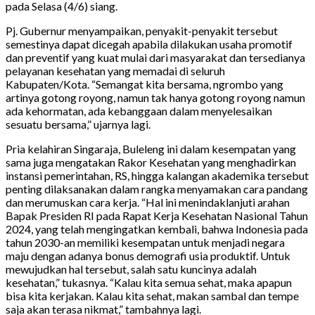
pada Selasa (4/6) siang.
Pj. Gubernur menyampaikan, penyakit-penyakit tersebut
semestinya dapat dicegah apabila dilakukan usaha promotif
dan preventif yang kuat mulai dari masyarakat dan tersedianya
pelayanan kesehatan yang memadai di seluruh
Kabupaten/Kota. “Semangat kita bersama, ngrombo yang
artinya gotong royong, namun tak hanya gotong royong namun
ada kehormatan, ada kebanggaan dalam menyelesaikan
sesuatu bersama,” ujarnya lagi.
Pria kelahiran Singaraja, Buleleng ini dalam kesempatan yang
sama juga mengatakan Rakor Kesehatan yang menghadirkan
instansi pemerintahan, RS, hingga kalangan akademika tersebut
penting dilaksanakan dalam rangka menyamakan cara pandang
dan merumuskan cara kerja. “Hal ini menindaklanjuti arahan
Bapak Presiden RI pada Rapat Kerja Kesehatan Nasional Tahun
2024, yang telah mengingatkan kembali, bahwa Indonesia pada
tahun 2030-an memiliki kesempatan untuk menjadi negara
maju dengan adanya bonus demografi usia produktif. Untuk
mewujudkan hal tersebut, salah satu kuncinya adalah
kesehatan,” tukasnya. “Kalau kita semua sehat, maka apapun
bisa kita kerjakan. Kalau kita sehat, makan sambal dan tempe
saja akan terasa nikmat,” tambahnya lagi.