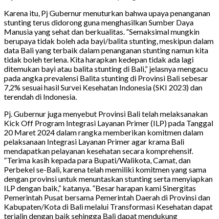
Karena itu, Pj Gubernur menuturkan bahwa upaya penanganan
stunting terus didorong guna menghasilkan Sumber Daya
Manusia yang sehat dan berkualitas. “Semaksimal mungkin
berupaya tidak boleh ada bayi/balita stunting, meskipun dalam
data Bali yang terbaik dalam penanganan stunting namun kita
tidak boleh terlena. Kita harapkan kedepan tidak ada lagi
ditemukan bayi atau balita stunting di Bali,” jelasnya mengacu
pada angka prevalensi Balita stunting di Provinsi Bali sebesar
7,2% sesuai hasil Survei Kesehatan Indonesia (SKI 2023) dan
terendah di Indonesia.
Pj. Gubernur juga menyebut Provinsi Bali telah melaksanakan
Kick Off Program Integrasi Layanan Primer (ILP) pada Tanggal
20 Maret 2024 dalam rangka memberikan komitmen dalam
pelaksanaan Integrasi Layanan Primer agar krama Bali
mendapatkan pelayanan kesehatan secara komprehensif.
“Terima kasih kepada para Bupati/Walikota, Camat, dan
Perbekel se-Bali, karena telah memiliki komitmen yang sama
dengan provinsi untuk menuntaskan stunting serta menyiapkan
ILP dengan baik,” katanya. “Besar harapan kami Sinergitas
Pemerintah Pusat bersama Pemerintah Daerah di Provinsi dan
Kabupaten/Kota di Bali melalui Transformasi Kesehatan dapat
terjalin dengan baik sehingga Bali dapat mendukung