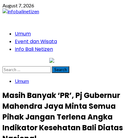
Skip
August 7, 2026
to
content
Primary
Umum
Menu
Event dan Wisata
Info Bali Netizen
infobalinetizen.com
Search
for:
Umum
Masih Banyak ‘PR’, Pj Gubernur
Mahendra Jaya Minta Semua
Pihak Jangan Terlena Angka
Indikator Kesehatan Bali Diatas