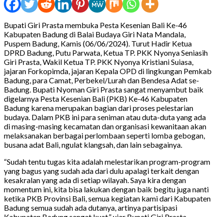
Bupati Giri Prasta membuka Pesta Kesenian Bali Ke-46
Kabupaten Badung di Balai Budaya Giri Nata Mandala,
Puspem Badung, Kamis (06/06/2024). Turut Hadir Ketua
DPRD Badung, Putu Parwata, Ketua TP. PKK Nyonya Seniasih
Giri Prasta, Wakil Ketua TP. PKK Nyonya Kristiani Suiasa,
jajaran Forkopimda, jajaran Kepala OPD di lingkungan Pemkab
Badung, para Camat, Perbekel/Lurah dan Bendesa Adat se-
Badung. Bupati Nyoman Giri Prasta sangat menyambut baik
digelarnya Pesta Kesenian Bali (PKB) Ke-46 Kabupaten
Badung karena merupakan bagian dari proses pelestarian
budaya. Dalam PKB ini para seniman atau duta-duta yang ada
di masing-masing kecamatan dan organisasi kewanitaan akan
melaksanakan berbagai perlombaan seperti lomba gebogan,
busana adat Bali, ngulat klangsah, dan lain sebagainya.
“Sudah tentu tugas kita adalah melestarikan program-program
yang bagus yang sudah ada dari dulu apalagi terkait dengan
kesakralan yang ada di setiap wilayah. Saya kira dengan
momentum ini, kita bisa lakukan dengan baik begitu juga nanti
ketika PKB Provinsi Bali, semua kegiatan kami dari Kabupaten
Badung semua sudah ada dutanya, artinya partisipasi
Kabupaten Badung sangat kuat,” ujar Bupati Giri Prasta.