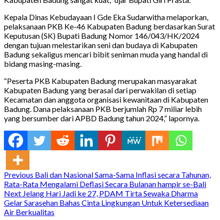
Kepala Dinas Kebudayaan I Gde Eka Sudarwitha melaporkan,
pelaksanaan PKB Ke-46 Kabupaten Badung berdasarkan Surat
Keputusan (SK) Bupati Badung Nomor 146/043/HK/2024
dengan tujuan melestarikan seni dan budaya di Kabupaten
Badung sekaligus mencari bibit seniman muda yang handal di
bidang masing-masing.
“Peserta PKB Kabupaten Badung merupakan masyarakat
Kabupaten Badung yang berasal dari perwakilan di setiap
Kecamatan dan anggota organisasi kewanitaan di Kabupaten
Badung. Dana pelaksanaan PKB berjumlah Rp 7 miliar lebih
yang bersumber dari APBD Badung tahun 2024,” lapornya.
Continue
Previous
Bali dan Nasional Sama-Sama Inflasi secara Tahunan,
Rata-Rata Mengalami Deflasi Secara Bulanan hampir se-Bali
Reading
Next
Jelang Hari Jadi ke 27, PDAM Tirta Sewaka Dharma
Gelar Sarasehan Bahas Cinta Lingkungan Untuk Ketersediaan
Air Berkualitas