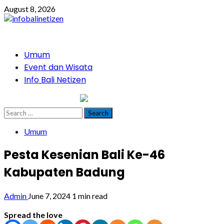
Skip
August 8, 2026
to
content
Primary
Umum
Menu
Event dan Wisata
Info Bali Netizen
infobalinetizen.com
Search
for:
Umum
Pesta Kesenian Bali Ke-46
Kabupaten Badung
Admin
June 7, 2024
1 min read
Spread the love