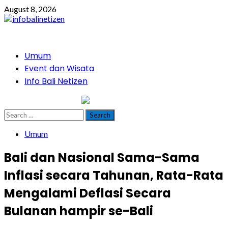
Skip
August 8, 2026
to
content
Primary
Umum
Menu
Event dan Wisata
Info Bali Netizen
infobalinetizen.com
Search
for:
Umum
Bali dan Nasional Sama-Sama
Inflasi secara Tahunan, Rata-Rata
Mengalami Deflasi Secara
Bulanan hampir se-Bali