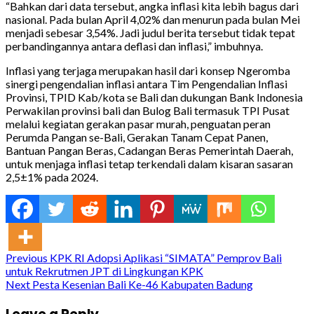
“Bahkan dari data tersebut, angka inflasi kita lebih bagus dari
nasional. Pada bulan April 4,02% dan menurun pada bulan Mei
menjadi sebesar 3,54%. Jadi judul berita tersebut tidak tepat
perbandingannya antara deflasi dan inflasi,” imbuhnya.
Inflasi yang terjaga merupakan hasil dari konsep Ngeromba
sinergi pengendalian inflasi antara Tim Pengendalian Inflasi
Provinsi, TPID Kab/kota se Bali dan dukungan Bank Indonesia
Perwakilan provinsi bali dan Bulog Bali termasuk TPI Pusat
melalui kegiatan gerakan pasar murah, penguatan peran
Perumda Pangan se-Bali, Gerakan Tanam Cepat Panen,
Bantuan Pangan Beras, Cadangan Beras Pemerintah Daerah,
untuk menjaga inflasi tetap terkendali dalam kisaran sasaran
2,5±1% pada 2024.
Continue
Previous
KPK RI Adopsi Aplikasi “SIMATA” Pemprov Bali
untuk Rekrutmen JPT di Lingkungan KPK
Reading
Next
Pesta Kesenian Bali Ke-46 Kabupaten Badung