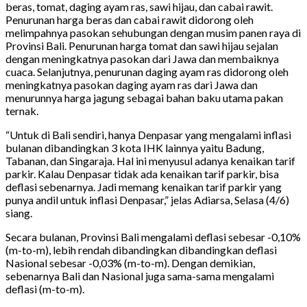
beras, tomat, daging ayam ras, sawi hijau, dan cabai rawit.
Penurunan harga beras dan cabai rawit didorong oleh
melimpahnya pasokan sehubungan dengan musim panen raya di
Provinsi Bali. Penurunan harga tomat dan sawi hijau sejalan
dengan meningkatnya pasokan dari Jawa dan membaiknya
cuaca. Selanjutnya, penurunan daging ayam ras didorong oleh
meningkatnya pasokan daging ayam ras dari Jawa dan
menurunnya harga jagung sebagai bahan baku utama pakan
ternak.
“Untuk di Bali sendiri, hanya Denpasar yang mengalami inflasi
bulanan dibandingkan 3 kota IHK lainnya yaitu Badung,
Tabanan, dan Singaraja. Hal ini menyusul adanya kenaikan tarif
parkir. Kalau Denpasar tidak ada kenaikan tarif parkir, bisa
deflasi sebenarnya. Jadi memang kenaikan tarif parkir yang
punya andil untuk inflasi Denpasar,” jelas Adiarsa, Selasa (4/6)
siang.
Secara bulanan, Provinsi Bali mengalami deflasi sebesar -0,10%
(m-to-m), lebih rendah dibandingkan dibandingkan deflasi
Nasional sebesar -0,03% (m-to-m). Dengan demikian,
sebenarnya Bali dan Nasional juga sama-sama mengalami
deflasi (m-to-m).