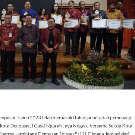
Denpasar Tahun 2023 telah memasuki tahap penetapan pemenang.
kota Denpasar, I Gusti Ngurah Jaya Negara bersama Sekda Kota
harma Lumintang Denpasar, Selasa (5/12). Dimana, inovasi dari