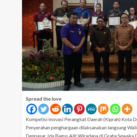
Spread the love
Kompetisi Inovasi Perangkat Daerah (Kiprah) Kota 
Penyerahan penghargaan dilaksanakan langsung Wali
Denpasar, Ida Bagus Alit Wiradana di Graha Sewaka D