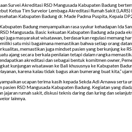
aan Survei Akreditasi RSD Mangusada Kabupaten Badung bertem
ebut Ketua Tim Surveior Lembaga Akreditasi Rumah Sakit (LARS)
 Kesehatan Kabupaten Badung dr. Made Padma Puspita, Kepala 
Kabupaten Badung menyampaikan rasa syukur kehadapan Ida San
i RSD Mangusada. Basic kekuatan Kabupaten Badung ada pada ekso
api juga masyarakat wisatawan, berdasarkan regulasi memang har
emiliki satu misi bagaimana memastikan bahwa setiap orang da
 berkualitas, memastikan juga mindset pasien yang berkunjung k
i suatu ajang secara berkala penilaian tetapi dalam rangka mema
endapatkan akreditasi dan sebagai bentuk komitmen owner, P
kat kunjungan wisatawan ke Bali khususnya ke Kabupaten Badung 
ayanan, karena kalau tidak bagus akan bumerang buat kita,” ujarn
mpaikan ucapan terima kasih kepada Sekda Adi Arnawa serta und
asien RSD Mangusada Kabupaten Badung. Kegiatan yang diadakan 
jajaran rumah sakit, diskusi teknis daring dan luring dan selanju
veior lainnya.