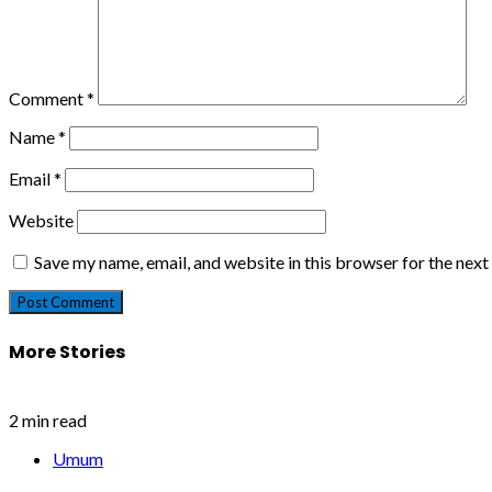
Comment
*
Name
*
Email
*
Website
Save my name, email, and website in this browser for the nex
More Stories
2 min read
Umum