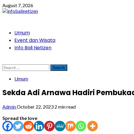
Skip
August 7, 2026
to
content
Primary
Umum
Menu
Event dan Wisata
Info Bali Netizen
Search
for:
Umum
Sekda Adi Arnawa Hadiri Pembukaa
Admin
October 22, 2023
2 min read
Spread the love