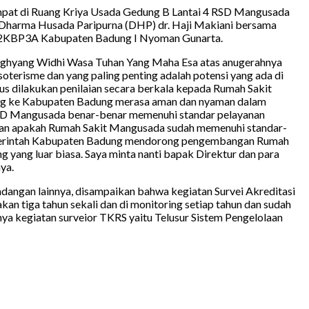
pat di Ruang Kriya Usada Gedung B Lantai 4 RSD Mangusada
 Dharma Husada Paripurna (DHP) dr. Haji Makiani bersama
DP2KBP3A Kabupaten Badung I Nyoman Gunarta.
ghyang Widhi Wasa Tuhan Yang Maha Esa atas anugerahnya
terisme dan yang paling penting adalah potensi yang ada di
us dilakukan penilaian secara berkala kepada Rumah Sakit
tang ke Kabupaten Badung merasa aman dan nyaman dalam
e RSD Mangusada benar-benar memenuhi standar pelayanan
stikan apakah Rumah Sakit Mangusada sudah memenuhi standar-
emerintah Kabupaten Badung mendorong pengembangan Rumah
yang luar biasa. Saya minta nanti bapak Direktur dan para
ya.
angan lainnya, disampaikan bahwa kegiatan Survei Akreditasi
tiga tahun sekali dan di monitoring setiap tahun dan sudah
tnya kegiatan surveior TKRS yaitu Telusur Sistem Pengelolaan