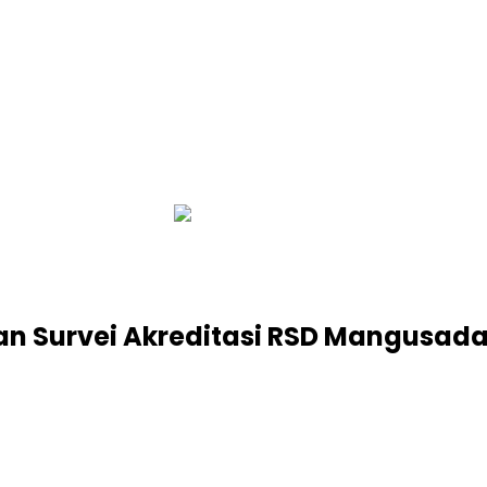
infobalinetizen.com
n Survei Akreditasi RSD Mangusad