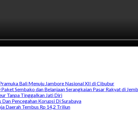
Pramuka Bali Menuju Jambore Nasional XII di Cibubur
00 Paket Sembako dan Belanjaan Serangkaian Pasar Rakyat di Jem
ur Tanpa Tinggalkan Jati Diri
as Dan Pencegahan Korupsi Di Surabaya
a Daerah Tembus Rp 14,2 Triliun