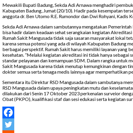
Mewakili Bupati Badung, Sekda Adi Arnawa menghadiri pembuk
Kabupaten Badung, Jumat (20/10). Hadir pada kesempatan ters
anggota dr. Ben Utomo R.E. Rumondor dan Dwi Rohyani, Kadis
Sekda Adi Arnawa dalam sambutannya mengatakan Pemerintah 
bisa hadir dalam keadaan sehat serangkaian kegiatan Akreditas
Rumah Sakit Mangusada tidak saja sasaran masyarakat lokal tet
karena semua potensi yang ada di wilayah Kabupaten Badung m
berbagai perspektif. Rumah Sakit harus memiliki layanan yang
kesehatan. ”Melalui kegiatan akreditasi ini tidak hanya sebaga
standar pelayanan dan kemampuan SDM. Dalam rangka untuk m
Sakit Mangusada karena tidak menutup kemungkinan dengan ting
dokter semua serta tenaga medis lainnya agar memperhatikan pel
Sementara itu Direktur RSD Mangusada dalam sambutanya menya
RSD Mangusada dalam upaya peningkatan mutu dan keselamatan p
dilakukan dari Senin 17 Oktober 2023 perkenalan surveior dengan 
Obat (PKPO), kualifikasi staf dan sesi edukasi serta kegiatan sur