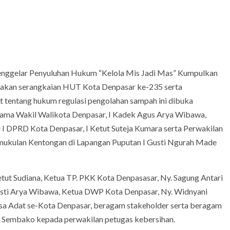
nggelar Penyuluhan Hukum “Kelola Mis Jadi Mas” Kumpulkan
nakan serangkaian HUT Kota Denpasar ke-235 serta
tentang hukum regulasi pengolahan sampah ini dibuka
rsama Wakil Walikota Denpasar, I Kadek Agus Arya Wibawa,
 I DPRD Kota Denpasar, I Ketut Suteja Kumara serta Perwakilan
mukulan Kentongan di Lapangan Puputan I Gusti Ngurah Made
ut Sudiana, Ketua TP. PKK Kota Denpasasar, Ny. Sagung Antari
isti Arya Wibawa, Ketua DWP Kota Denpasar, Ny. Widnyani
a Adat se-Kota Denpasar, beragam stakeholder serta beragam
an Sembako kepada perwakilan petugas kebersihan.