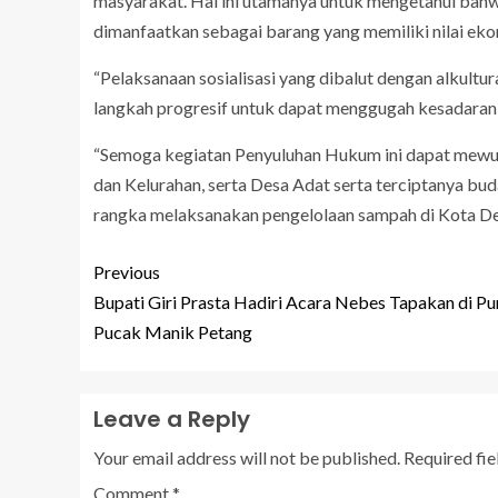
masyarakat. Hal ini utamanya untuk mengetahui bahw
dimanfaatkan sebagai barang yang memiliki nilai ek
“Pelaksanaan sosialisasi yang dibalut dengan alkult
langkah progresif untuk dapat menggugah kesadaran
“Semoga kegiatan Penyuluhan Hukum ini dapat mewuj
dan Kelurahan, serta Desa Adat serta terciptanya bu
rangka melaksanakan pengelolaan sampah di Kota De
Previous
Bupati Giri Prasta Hadiri Acara Nebes Tapakan di Pu
Pucak Manik Petang
Leave a Reply
Your email address will not be published.
Required fi
Comment
*