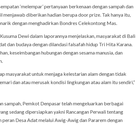
sempatan ‘melempar’ pertanyaan berkenaan dengan sampah dan
 menjawab diberikan hadian berupa door prize. Tak hanya itu,
 menarik dengan menghadirkan Bondres Celekontong Mas.
Kusuma Dewi dalam laporannya menjelaskan, masyarakat di Bali
dat dan budaya dengan dilandasi falsafah hidup Tri Hita Karana.
han, keseimbangan hubungan dengan sesama manusia, dan
m.
enap masyarakat untuk menjaga kelestarian alam dengan tidak
ri dan atau merusak kondisi lingkungan atau alam itu sendiri,”
an sampah, Pemkot Denpasar telah mengeluarkan berbagai
 yang sedang dipersiapkan yakni Rancangan Perwali tentang
n peran Desa Adat melalui Awig-Awig dan Pararem dengan