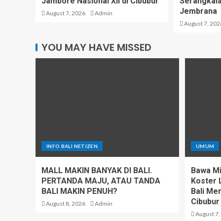
Jambore Nasional XII di Cibubur
Serangkaia
Jembrana
August 7, 2026
Admin
August 7, 202
YOU MAY HAVE MISSED
INFO BALI NETIZEN
UMUM
MALL MAKIN BANYAK DI BALI.
Bawa Mi
PERTANDA MAJU, ATAU TANDA
Koster 
BALI MAKIN PENUH?
Bali Men
Cibubur
August 8, 2026
Admin
August 7,