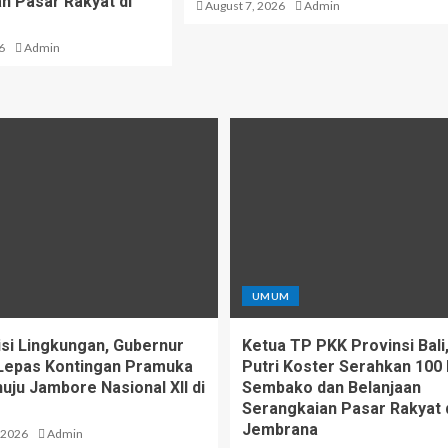
n Pasar Rakyat di
August 7, 2026
Admin
6
Admin
UMUM
si Lingkungan, Gubernur
Ketua TP PKK Provinsi Bali,
Lepas Kontingan Pramuka
Putri Koster Serahkan 100
uju Jambore Nasional XII di
Sembako dan Belanjaan
Serangkaian Pasar Rakyat 
Jembrana
 2026
Admin