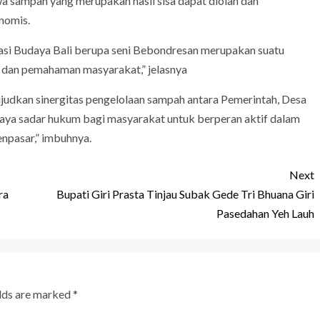
a sampah yang merupakan hasil sisa dapat diolah dan
onomis.
urasi Budaya Bali berupa seni Bebondresan merupakan suatu
 dan pemahaman masyarakat,” jelasnya
udkan sinergitas pengelolaan sampah antara Pemerintah, Desa
daya sadar hukum bagi masyarakat untuk berperan aktif dalam
npasar,” imbuhnya.
Next
ra
Bupati Giri Prasta Tinjau Subak Gede Tri Bhuana Giri
Pasedahan Yeh Lauh
elds are marked
*