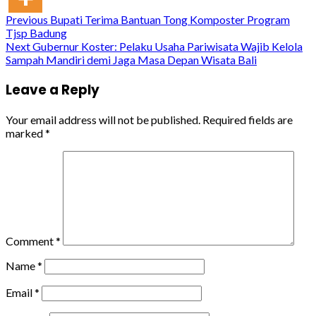
Continue
Previous
Bupati Terima Bantuan Tong Komposter Program
Tjsp Badung
Reading
Next
Gubernur Koster: Pelaku Usaha Pariwisata Wajib Kelola
Sampah Mandiri demi Jaga Masa Depan Wisata Bali
Leave a Reply
Your email address will not be published.
Required fields are
marked
*
Comment
*
Name
*
Email
*