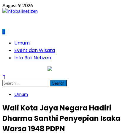
Skip
August 9, 2026
to
content
Primary
Umum
Menu
Event dan Wisata
Info Bali Netizen
infobalinetizen.com
Search
for:
Umum
Wali Kota Jaya Negara Hadiri
Dharma Santhi Penyepian Isaka
Warsa 1948 PDPN