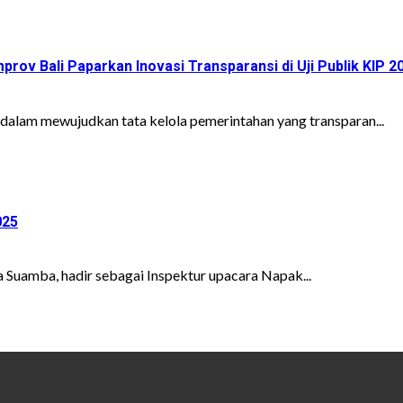
prov Bali Paparkan Inovasi Transparansi di Uji Publik KIP 2
dalam mewujudkan tata kelola pemerintahan yang transparan...
025
 Suamba, hadir sebagai Inspektur upacara Napak...