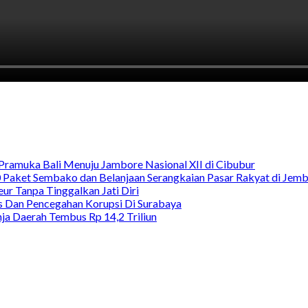
Pramuka Bali Menuju Jambore Nasional XII di Cibubur
00 Paket Sembako dan Belanjaan Serangkaian Pasar Rakyat di Jem
ur Tanpa Tinggalkan Jati Diri
as Dan Pencegahan Korupsi Di Surabaya
a Daerah Tembus Rp 14,2 Triliun