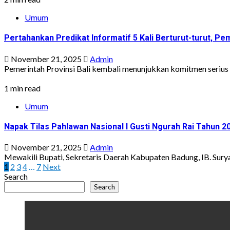
Umum
Pertahankan Predikat Informatif 5 Kali Berturut-turut, Pem
November 21, 2025
Admin
Pemerintah Provinsi Bali kembali menunjukkan komitmen serius 
1 min read
Umum
Napak Tilas Pahlawan Nasional I Gusti Ngurah Rai Tahun 2
November 21, 2025
Admin
Mewakili Bupati, Sekretaris Daerah Kabupaten Badung, IB. Surya
Posts
1
2
3
4
…
7
Next
Search
pagination
Search