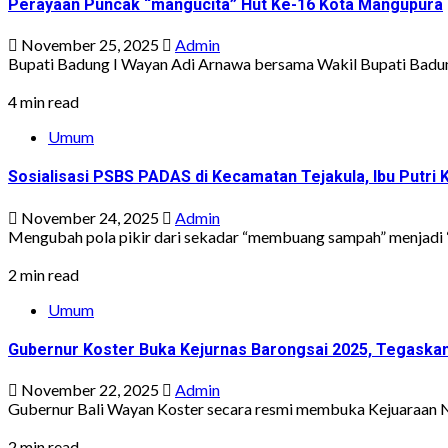
Perayaan Puncak “mangucita” Hut Ke-16 Kota Mangupura
November 25, 2025
Admin
Bupati Badung I Wayan Adi Arnawa bersama Wakil Bupati Badung
4 min read
Umum
Sosialisasi PSBS PADAS di Kecamatan Tejakula, Ibu Put
November 24, 2025
Admin
Mengubah pola pikir dari sekadar “membuang sampah” menjadi “
2 min read
Umum
Gubernur Koster Buka Kejurnas Barongsai 2025, Tegaskan 
November 22, 2025
Admin
Gubernur Bali Wayan Koster secara resmi membuka Kejuaraan Na
2 min read