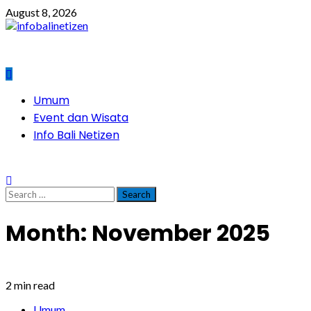
Skip
August 8, 2026
to
content
Primary
Umum
Menu
Event dan Wisata
Info Bali Netizen
Search
for:
Month:
November 2025
2 min read
Umum