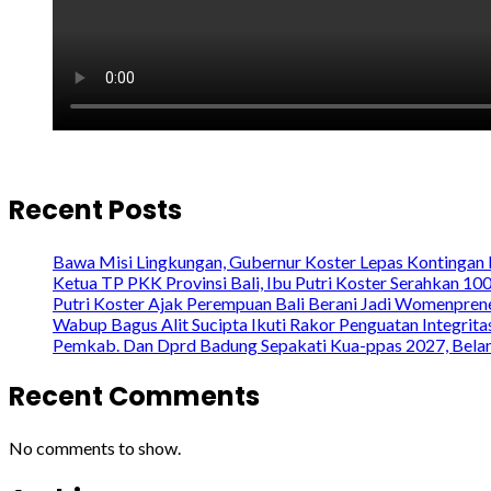
Recent Posts
Bawa Misi Lingkungan, Gubernur Koster Lepas Kontingan 
Ketua TP PKK Provinsi Bali, Ibu Putri Koster Serahkan 1
Putri Koster Ajak Perempuan Bali Berani Jadi Womenprene
Wabup Bagus Alit Sucipta Ikuti Rakor Penguatan Integrit
Pemkab. Dan Dprd Badung Sepakati Kua-ppas 2027, Belanj
Recent Comments
No comments to show.