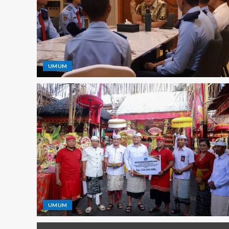
UMUM
UMUM