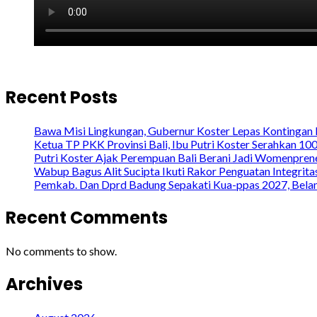
Recent Posts
Bawa Misi Lingkungan, Gubernur Koster Lepas Kontingan 
Ketua TP PKK Provinsi Bali, Ibu Putri Koster Serahkan 1
Putri Koster Ajak Perempuan Bali Berani Jadi Womenprene
Wabup Bagus Alit Sucipta Ikuti Rakor Penguatan Integrit
Pemkab. Dan Dprd Badung Sepakati Kua-ppas 2027, Belanj
Recent Comments
No comments to show.
Archives