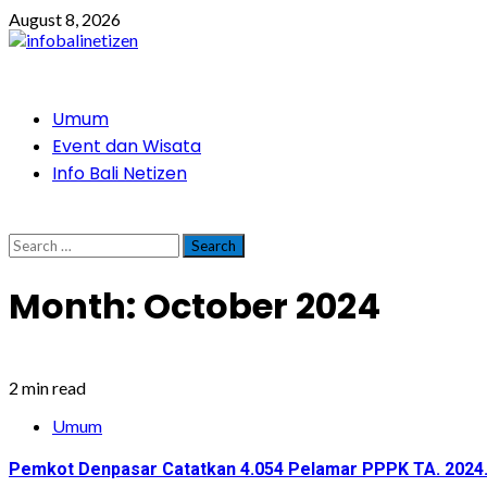
Skip
August 8, 2026
to
content
Primary
Umum
Menu
Event dan Wisata
Info Bali Netizen
Search
for:
Month:
October 2024
2 min read
Umum
Pemkot Denpasar Catatkan 4.054 Pelamar PPPK TA. 2024.