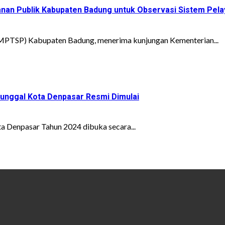
nan Publik Kabupaten Badung untuk Observasi Sistem Pela
MPTSP) Kabupaten Badung, menerima kunjungan Kementerian...
unggal Kota Denpasar Resmi Dimulai
Denpasar Tahun 2024 dibuka secara...