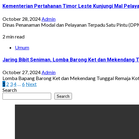
Kementerian Pertahanan Timor Leste Kunjungi Mal Pelaya
October 28, 2024
Admin
Dinas Penanaman Modal dan Pelayanan Terpadu Satu Pintu (DP
2 min read
Umum
Jaring Bibit Seniman, Lomba Barong Ket dan Mekendang T
October 27, 2024
Admin
Lomba Bapang Barong Ket dan Mekendang Tunggal Remaja Kota 
Posts
1
2
3
4
…
6
Next
Search
pagination
Search