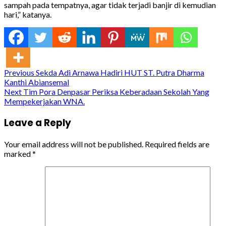
sampah pada tempatnya, agar tidak terjadi banjir di kemudian
hari,” katanya.
Continue
Previous
Sekda Adi Arnawa Hadiri HUT ST. Putra Dharma
Kanthi Abiansemal
Reading
Next
Tim Pora Denpasar Periksa Keberadaan Sekolah Yang
Mempekerjakan WNA.
Leave a Reply
Your email address will not be published.
Required fields are
marked
*