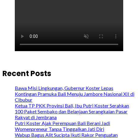
Recent Posts
Bawa Misi Lingkungan, Gubernur Koster Lepas
Kontingan Pramuka Bali Menuju Jambore Nasional XII di
Cibubur
Ketua TP PKK Provinsi Bali, Ibu Putri Koster Serahkan
100 Paket Sembako dan Belanjaan Serangkaian Pasar
Rakyat di Jembrana
Putri Koster Ajak Perempuan Bali Berani Jadi
Womenpreneur Tanpa Tinggalkan Jati Diri
Wabup Bagus Alit Sucipta Ikuti Rakor Penguatan