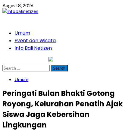
Skip
August 8, 2026
to
content
Primary
Umum
Menu
Event dan Wisata
Info Bali Netizen
infobalinetizen.com
Search
for:
Umum
Peringati Bulan Bhakti Gotong
Royong, Kelurahan Penatih Ajak
Siswa Jaga Kebersihan
Lingkungan