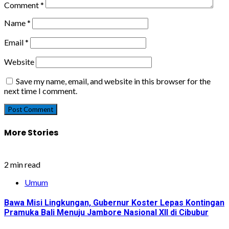
Comment
*
Name
*
Email
*
Website
Save my name, email, and website in this browser for the
next time I comment.
More Stories
2 min read
Umum
Bawa Misi Lingkungan, Gubernur Koster Lepas Kontingan
Pramuka Bali Menuju Jambore Nasional XII di Cibubur