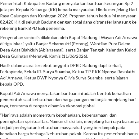
Pemerintah Kabupaten Badung menyalurkan bantuan keuangan Rp 2
juta per Kepala Keluarga (KK) kepada masyarakat Hindu menjelang Hari
Raya Galungan dan Kuningan 2026. Program tahun kedua ini menyasar
82.420 KK di seluruh Badung dengan total dana ditransfer langsung ke
rekening Bank BPD Bali penerima.
Penyerahan simbolis dilakukan oleh Bupati Badung I Wayan Adi Arnawa
di tiga lokasi, yaitu Banjar Sekarmukti (Petang), Wantilan Pura Dalem
Desa Adat Blahkiuh (Abiansemal), serta Banjar Tengah Kaler dan Kelod
Desa Gulingan (Mengwi), Kamis (11/06/2026).
Hadir dalam acara tersebut anggota DPRD Badung dapil terkait,
Forkopimda, Sekda IB. Surya Suamba, Ketua TP PKK Nyonya Rasniathi
Adi Arnawa, Ketua DWP Nyonya Olivia Surya Suamba, serta jajaran
kepala OPD.
Bupati Adi Arnawa menyatakan bantuan ini adalah bentuk kehadiran
pemerintah saat kebutuhan dan harga pangan melonjak menjelang hari
raya, terutama di tengah dinamika ekonomi global.
“Hari raya adalah momentum kebahagiaan, kebersamaan, dan
peningkatan spiritualitas. Namun di sisi lain, menjelang hari raya biasanya
terjadi peningkatan kebutuhan masyarakat yang berdampak pada
kenaikan harga berbagai kebutuhan pokok. Karena itu pemerintah harus