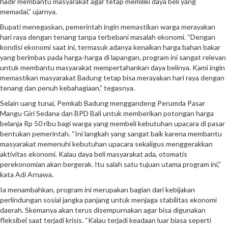
hadir membantu masyarakat agar tetap memiliki daya beli yang
memadai,” ujarnya.
Bupati menegaskan, pemerintah ingin memastikan warga merayakan
hari raya dengan tenang tanpa terbebani masalah ekonomi. “Dengan
kondisi ekonomi saat ini, termasuk adanya kenaikan harga bahan bakar
yang berimbas pada harga-harga di lapangan, program ini sangat relevan
untuk membantu masyarakat mempertahankan daya belinya. Kami ingin
memastikan masyarakat Badung tetap bisa merayakan hari raya dengan
tenang dan penuh kebahagiaan,” tegasnya.
Selain uang tunai, Pemkab Badung menggandeng Perumda Pasar
Mangu Giri Sedana dan BPD Bali untuk memberikan potongan harga
belanja Rp 50 ribu bagi warga yang membeli kebutuhan upacara di pasar
bentukan pemerintah. “Ini langkah yang sangat baik karena membantu
masyarakat memenuhi kebutuhan upacara sekaligus menggerakkan
aktivitas ekonomi. Kalau daya beli masyarakat ada, otomatis
perekonomian akan bergerak. Itu salah satu tujuan utama program ini,”
kata Adi Arnawa.
Ia menambahkan, program ini merupakan bagian dari kebijakan
perlindungan sosial jangka panjang untuk menjaga stabilitas ekonomi
daerah. Skemanya akan terus disempurnakan agar bisa digunakan
fleksibel saat terjadi krisis. “Kalau terjadi keadaan luar biasa seperti