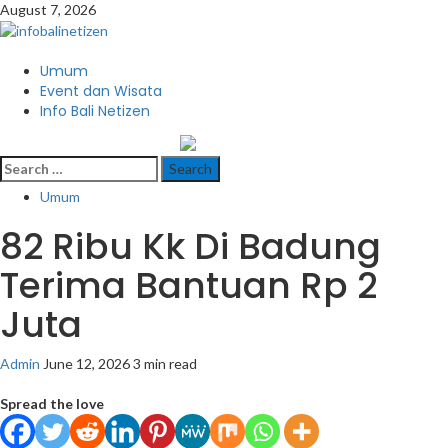
Skip
August 7, 2026
to
content
Primary
Umum
Menu
Event dan Wisata
Info Bali Netizen
infobalinetizen.com
Search
for:
Umum
82 Ribu Kk Di Badung
Terima Bantuan Rp 2
Juta
Admin
June 12, 2026
3 min read
Spread the love