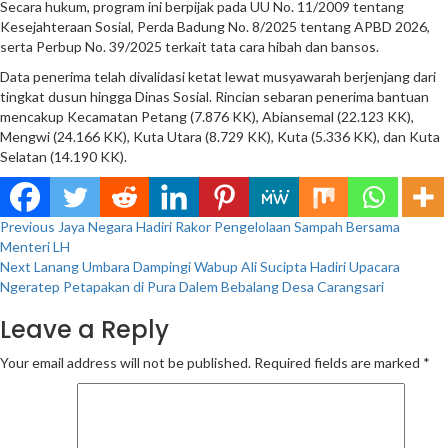
Secara hukum, program ini berpijak pada UU No. 11/2009 tentang
Kesejahteraan Sosial, Perda Badung No. 8/2025 tentang APBD 2026,
serta Perbup No. 39/2025 terkait tata cara hibah dan bansos.
Data penerima telah divalidasi ketat lewat musyawarah berjenjang dari
tingkat dusun hingga Dinas Sosial. Rincian sebaran penerima bantuan
mencakup Kecamatan Petang (7.876 KK), Abiansemal (22.123 KK),
Mengwi (24.166 KK), Kuta Utara (8.729 KK), Kuta (5.336 KK), dan Kuta
Selatan (14.190 KK).
Continue
Previous
Jaya Negara Hadiri Rakor Pengelolaan Sampah Bersama
Menteri LH
Reading
Next
Lanang Umbara Dampingi Wabup Ali Sucipta Hadiri Upacara
Ngeratep Petapakan di Pura Dalem Bebalang Desa Carangsari
Leave a Reply
Your email address will not be published.
Required fields are marked
*