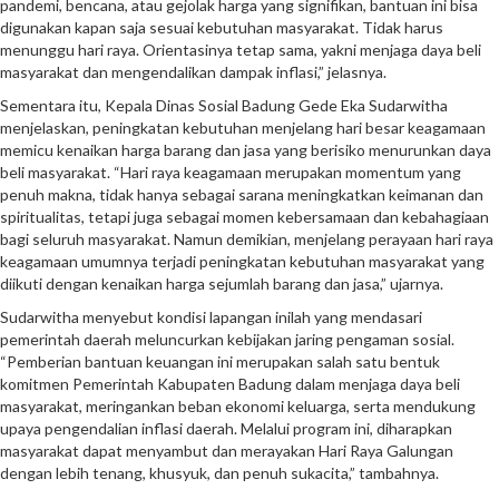
pandemi, bencana, atau gejolak harga yang signifikan, bantuan ini bisa
digunakan kapan saja sesuai kebutuhan masyarakat. Tidak harus
menunggu hari raya. Orientasinya tetap sama, yakni menjaga daya beli
masyarakat dan mengendalikan dampak inflasi,” jelasnya.
Sementara itu, Kepala Dinas Sosial Badung Gede Eka Sudarwitha
menjelaskan, peningkatan kebutuhan menjelang hari besar keagamaan
memicu kenaikan harga barang dan jasa yang berisiko menurunkan daya
beli masyarakat. “Hari raya keagamaan merupakan momentum yang
penuh makna, tidak hanya sebagai sarana meningkatkan keimanan dan
spiritualitas, tetapi juga sebagai momen kebersamaan dan kebahagiaan
bagi seluruh masyarakat. Namun demikian, menjelang perayaan hari raya
keagamaan umumnya terjadi peningkatan kebutuhan masyarakat yang
diikuti dengan kenaikan harga sejumlah barang dan jasa,” ujarnya.
Sudarwitha menyebut kondisi lapangan inilah yang mendasari
pemerintah daerah meluncurkan kebijakan jaring pengaman sosial.
“Pemberian bantuan keuangan ini merupakan salah satu bentuk
komitmen Pemerintah Kabupaten Badung dalam menjaga daya beli
masyarakat, meringankan beban ekonomi keluarga, serta mendukung
upaya pengendalian inflasi daerah. Melalui program ini, diharapkan
masyarakat dapat menyambut dan merayakan Hari Raya Galungan
dengan lebih tenang, khusyuk, dan penuh sukacita,” tambahnya.