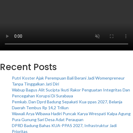
Recent Posts
Putri Koster Ajak Perempuan Bali Berani Jadi Womenpreneur
Tanpa Tinggalkan Jati Diri
Wabup Bagus Alit Sucipta Ikuti Rakor Penguatan Integritas Dan
Pencegahan Korupsi Di Surabaya
Pemkab. Dan Dprd Badung Sepakati Kua-ppas 2027, Belanja
Daerah Tembus Rp 14,2 Triliun
Wawali Arya Wibawa Hadiri Puncak Karya Wrespati Kalpa Agung
Pura Gunung Sari Desa Adat Peraupan
DPRD Badung Bahas KUA-PPAS 2027, Infrastruktur Jadi
Prioritas