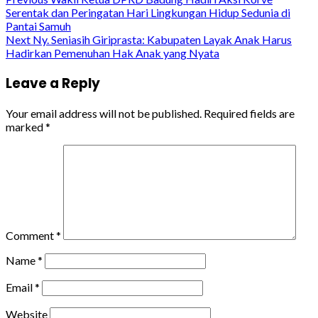
Continue
Serentak dan Peringatan Hari Lingkungan Hidup Sedunia di
Reading
Pantai Samuh
Next
Ny. Seniasih Giriprasta: Kabupaten Layak Anak Harus
Hadirkan Pemenuhan Hak Anak yang Nyata
Leave a Reply
Your email address will not be published.
Required fields are
marked
*
Comment
*
Name
*
Email
*
Website