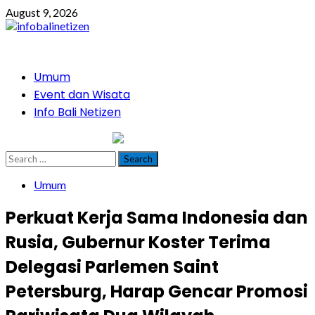
Skip
August 9, 2026
to
content
Primary
Umum
Menu
Event dan Wisata
Info Bali Netizen
infobalinetizen.com
Search
for:
Umum
Perkuat Kerja Sama Indonesia dan
Rusia, Gubernur Koster Terima
Delegasi Parlemen Saint
Petersburg, Harap Gencar Promosi