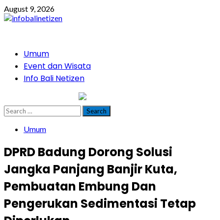
Skip
August 9, 2026
to
content
Primary
Umum
Menu
Event dan Wisata
Info Bali Netizen
infobalinetizen.com
Search
for:
Umum
DPRD Badung Dorong Solusi
Jangka Panjang Banjir Kuta,
Pembuatan Embung Dan
Pengerukan Sedimentasi Tetap