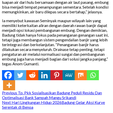
luapan air dari hulu bersamaan dengan air laut pasang, embung
bisa menjadi tempat penampungan sementara. Setelah kondisi
memungkinkan, air baru dilepas secara bertahap,” jelasnya.
Ia menyebut kawasan Seminyak maupun wilayah lain yang
memiliki keterkaitan aliran dengan daerah rawan banjir dapat
menjadi opsi lokasi pembangunan embung. Dengan demikian,
Badung tidak hanya fokus pada penanganan genangan saat ini,
tetapi juga membangun sistem pengendalian banjir yang lebih
terintegrasi dan berkelanjutan. “Penanganan banjir harus
dilakukan secara menyeluruh. Drainase tetap penting, tetapi
pengaturan air melalui normalisasi sungai dan pembangunan
embung juga harus menjadi bagian dari solusi jangka panjang,”
tegas Anom Gumanti.
Continue
Previous
Tp. Pkk Sosialisasikan Badung Peduli Residu Dan
Optimalisasi Bank Sampah Mangu Srikandi
Reading
Next
Hari Lingkungan Hidup 2026Badung Gelar Aksi Kurve
Serentak di Benoa