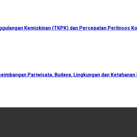
ggulangan Kemiskinan (TKPK) dan Percepatan Perlinsos K
eimbangan Pariwisata, Budaya, Lingkungan dan Ketahanan 