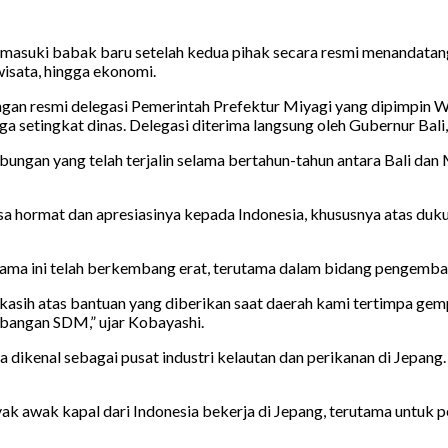
memasuki babak baru setelah kedua pihak secara resmi menandata
isata, hingga ekonomi.
ngan resmi delegasi Pemerintah Prefektur Miyagi yang dipimpin
 setingkat dinas. Delegasi diterima langsung oleh Gubernur Bali
bungan yang telah terjalin selama bertahun-tahun antara Bali da
ormat dan apresiasinya kepada Indonesia, khususnya atas dukun
lama ini telah berkembang erat, terutama dalam bidang pengemb
sih atas bantuan yang diberikan saat daerah kami tertimpa gempa
mbangan SDM,” ujar Kobayashi.
ikenal sebagai pusat industri kelautan dan perikanan di Jepang. K
yak awak kapal dari Indonesia bekerja di Jepang, terutama untuk 