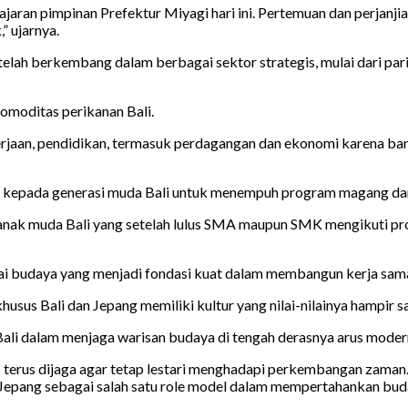
aran pimpinan Prefektur Miyagi hari ini. Pertemuan dan perjanji
” ujarnya.
telah berkembang dalam berbagai sektor strategis, mulai dari par
komoditas perikanan Bali.
erjaan, pendidikan, termasuk perdagangan dan ekonomi karena ban
n kepada generasi muda Bali untuk menempuh program magang dan
k anak muda Bali yang setelah lulus SMA maupun SMK mengikuti p
ilai budaya yang menjadi fondasi kuat dalam membangun kerja sam
husus Bali dan Jepang memiliki kultur yang nilai-nilainya hampir sa
Bali dalam menjaga warisan budaya di tengah derasnya arus modern
s terus dijaga agar tetap lestari menghadapi perkembangan zaman
pang sebagai salah satu role model dalam mempertahankan buday