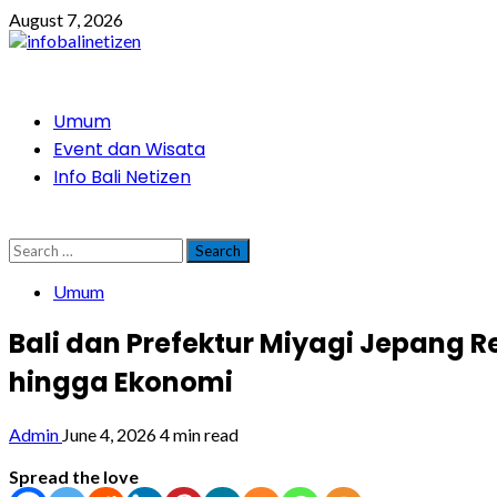
Skip
August 7, 2026
to
content
Primary
Umum
Menu
Event dan Wisata
Info Bali Netizen
Search
for:
Umum
Bali dan Prefektur Miyagi Jepang R
hingga Ekonomi
Admin
June 4, 2026
4 min read
Spread the love