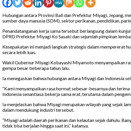
Hubungan antara Provinsi Bali dan Prefektur Miyagi, Jepang, 
sumber daya manusia (SDM), sektor perikanan, pendidikan, pariw
Penandatanganan kerja sama tersebut berlangsung dalam kunju
DPRD Prefektur Miyagi Ko Sasaki dan sejumlah pimpinan lembaga
Kesepakatan ini menjadi langkah strategis dalam mempererat hu
secara lebih luas.
Wakil Gubernur Miyagi Kobayashi Miyamoto menyampaikan rasa h
gempa besar beberapa tahun lalu.
Ia menegaskan bahwa hubungan antara Miyagi dan Indonesia se
“Kami menyampaikan rasa hormat sebesar-besarnya dan terima ka
Indonesia senantiasa bekerja sama erat, terutama dalam penge
Ia menjelaskan bahwa Miyagi merupakan wilayah yang sejak lama d
dalam mendukung industri tersebut.
“Miyagi adalah daerah perikanan dan kelautan sejak dahulu. Ban
tidak bisa berjalan hingga saat ini,” katanya.