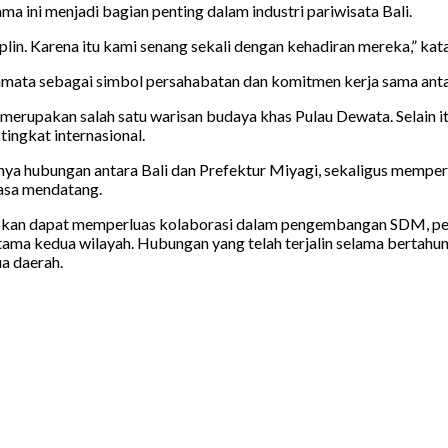
ma ini menjadi bagian penting dalam industri pariwisata Bali.
plin. Karena itu kami senang sekali dengan kehadiran mereka,” kat
amata sebagai simbol persahabatan dan komitmen kerja sama anta
erupakan salah satu warisan budaya khas Pulau Dewata. Selain itu
tingkat internasional.
tnya hubungan antara Bali dan Prefektur Miyagi, sekaligus mem
masa mendatang.
apkan dapat memperluas kolaborasi dalam pengembangan SDM, peni
ama kedua wilayah. Hubungan yang telah terjalin selama bertahun-
a daerah.