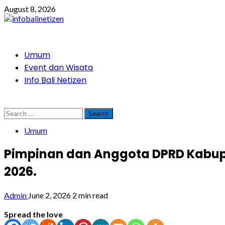
Skip
August 8, 2026
to
content
Primary
Umum
Menu
Event dan Wisata
Info Bali Netizen
Search
for:
Umum
Pimpinan dan Anggota DPRD Kabupa
2026.
Admin
June 2, 2026
2 min read
Spread the love