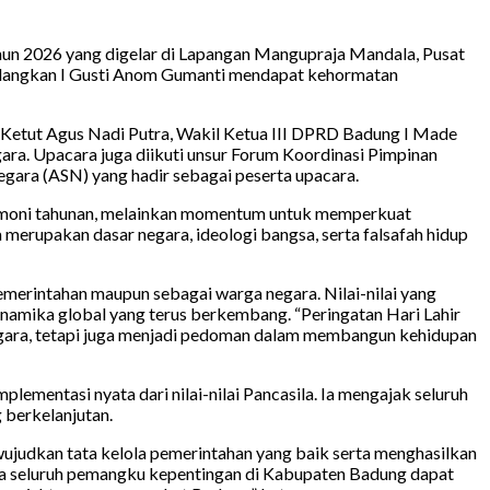
un 2026 yang digelar di Lapangan Mangupraja Mandala, Pusat
 sedangkan I Gusti Anom Gumanti mendapat kehormatan
Ketut Agus Nadi Putra, Wakil Ketua III DPRD Badung I Made
ra. Upacara juga diikuti unsur Forum Koordinasi Pimpinan
egara (ASN) yang hadir sebagai peserta upacara.
remoni tahunan, melainkan momentum untuk memperkuat
merupakan dasar negara, ideologi bangsa, serta falsafah hidup
merintahan maupun sebagai warga negara. Nilai-nilai yang
inamika global yang terus berkembang. “Peringatan Hari Lahir
negara, tetapi juga menjadi pedoman dalam membangun kehidupan
entasi nyata dari nilai-nilai Pancasila. Ia mengajak seluruh
berkelanjutan.
ujudkan tata kelola pemerintahan yang baik serta menghasilkan
ra seluruh pemangku kepentingan di Kabupaten Badung dapat