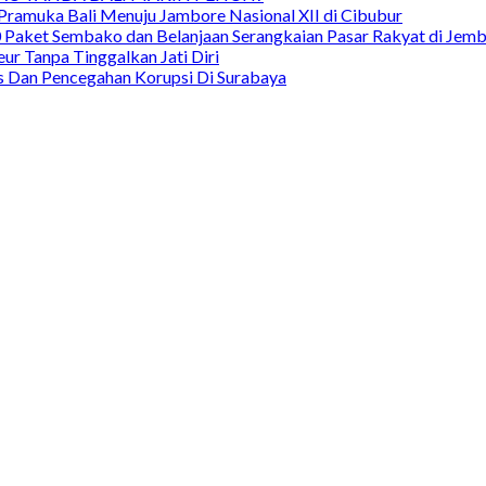
Pramuka Bali Menuju Jambore Nasional XII di Cibubur
00 Paket Sembako dan Belanjaan Serangkaian Pasar Rakyat di Jem
ur Tanpa Tinggalkan Jati Diri
as Dan Pencegahan Korupsi Di Surabaya