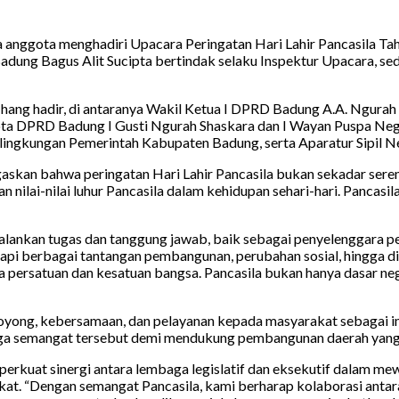
nggota menghadiri Upacara Peringatan Hari Lahir Pancasila Tah
Badung Bagus Alit Sucipta bertindak selaku Inspektur Upacara,
ang hadir, di antaranya Wakil Ketua I DPRD Badung A.A. Ngurah 
ota DPRD Badung I Gusti Ngurah Shaskara dan I Wayan Puspa Nega
di lingkungan Pemerintah Kabupaten Badung, serta Aparatur Sipil N
askan bahwa peringatan Hari Lahir Pancasila bukan sekadar se
ai-nilai luhur Pancasila dalam kehidupan sehari-hari. Pancasila 
lankan tugas dan tanggung jawab, baik sebagai penyelenggara pe
dapi berbagai tantangan pembangunan, perubahan sosial, hingga d
ga persatuan dan kesatuan bangsa. Pancasila bukan hanya dasar 
g, kebersamaan, dan pelayanan kepada masyarakat sebagai implem
aga semangat tersebut demi mendukung pembangunan daerah yang 
rkuat sinergi antara lembaga legislatif dan eksekutif dalam mew
at. “Dengan semangat Pancasila, kami berharap kolaborasi anta