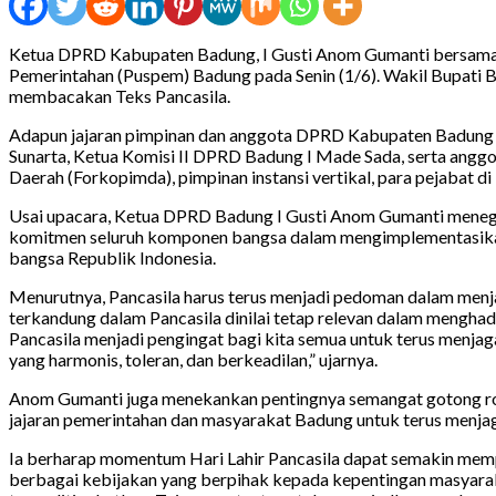
Ketua DPRD Kabupaten Badung, I Gusti Anom Gumanti bersama a
Pemerintahan (Puspem) Badung pada Senin (1/6). Wakil Bupati 
membacakan Teks Pancasila.
Adapun jajaran pimpinan dan anggota DPRD Kabupaten Badung h
Sunarta, Ketua Komisi II DPRD Badung I Made Sada, serta angg
Daerah (Forkopimda), pimpinan instansi vertikal, para pejabat 
Usai upacara, Ketua DPRD Badung I Gusti Anom Gumanti meneg
komitmen seluruh komponen bangsa dalam mengimplementasikan nil
bangsa Republik Indonesia.
Menurutnya, Pancasila harus terus menjadi pedoman dalam menja
terkandung dalam Pancasila dinilai tetap relevan dalam mengha
Pancasila menjadi pengingat bagi kita semua untuk terus menja
yang harmonis, toleran, dan berkeadilan,” ujarnya.
Anom Gumanti juga menekankan pentingnya semangat gotong royon
jajaran pemerintahan dan masyarakat Badung untuk terus menj
Ia berharap momentum Hari Lahir Pancasila dapat semakin mempe
berbagai kebijakan yang berpihak kepada kepentingan masyarak