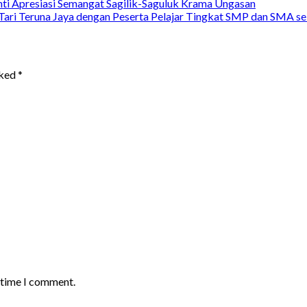
 Apresiasi Semangat Sagilik-Saguluk Krama Ungasan
 Tari Teruna Jaya dengan Peserta Pelajar Tingkat SMP dan SMA se
rked
*
t time I comment.