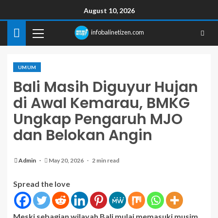
August 10, 2026
infobalinetizen.com
UMUM
Bali Masih Diguyur Hujan
di Awal Kemarau, BMKG
Ungkap Pengaruh MJO
dan Belokan Angin
Admin
May 20, 2026
2 min read
Spread the love
Meski sebagian wilayah Bali mulai memasuki musim