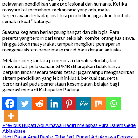
pelayanan pendidikan yang profesional dan humanis. Ketika
masyarakat memahami mekanisme yang ada, maka
kepercayaan terhadap institusi pendidikan juga akan tumbuh
semakin kuat,” katanya.
Suasana kegiatan berlangsung hangat dan dialogis. Para
peserta yang terdiri dari unsur sekolah, komite, orang tua siswa,
hingga tokoh masyarakat tampak mengikuti pemaparan
mengenai sistem penerimaan murid baru dengan antusias.
Melalui sinergi antara pemerintah daerah, sekolah, dan
masyarakat, pelaksanaan SPMB diharapkan tidak hanya
berjalan lancar secara teknis, tetapi juga mampu menghadirkan
sistem pendidikan yang lebih inklusif, berkualitas, serta
berorientasi pada pemerataan kesempatan belajar bagi
generasi muda di Kabupaten Badung.
Continue
Previous
Bupati Adi Arnawa Hadiri Melaspas Pura Dalem Gede
Abianbase
Reading
Next
Bazar Amal Banjar Teba Sari, Bupati Adi Arnawa Dorong