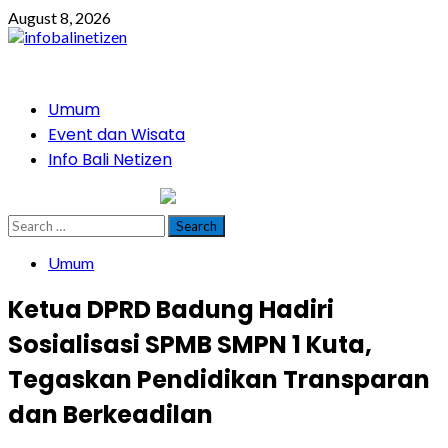
Skip
August 8, 2026
to
content
Primary
Umum
Menu
Event dan Wisata
Info Bali Netizen
infobalinetizen.com
Search
for:
Umum
Ketua DPRD Badung Hadiri
Sosialisasi SPMB SMPN 1 Kuta,
Tegaskan Pendidikan Transparan
dan Berkeadilan