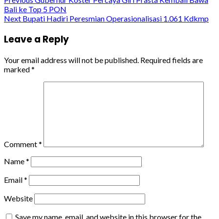
Continue
Bali ke Top 5 PON
Reading
Next
Bupati Hadiri Peresmian Operasionalisasi 1.061 Kdkmp
Leave a Reply
Your email address will not be published.
Required fields are
marked
*
Comment
*
Name
*
Email
*
Website
Save my name, email, and website in this browser for the