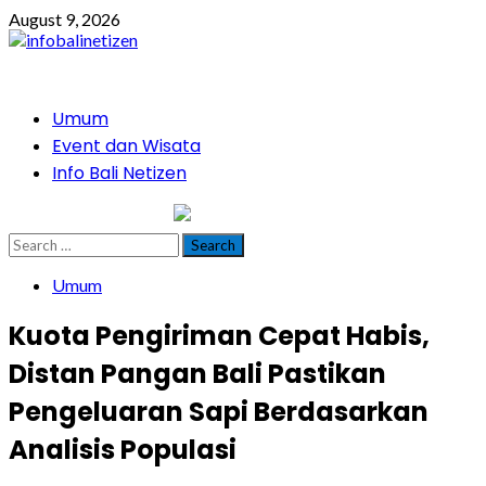
Skip
August 9, 2026
to
content
Primary
Umum
Menu
Event dan Wisata
Info Bali Netizen
infobalinetizen.com
Search
for:
Umum
Kuota Pengiriman Cepat Habis,
Distan Pangan Bali Pastikan
Pengeluaran Sapi Berdasarkan
Analisis Populasi