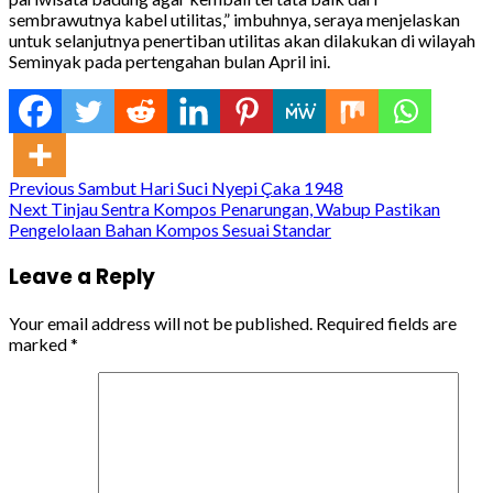
sembrawutnya kabel utilitas,” imbuhnya, seraya menjelaskan
untuk selanjutnya penertiban utilitas akan dilakukan di wilayah
Seminyak pada pertengahan bulan April ini.
Continue
Previous
Sambut Hari Suci Nyepi Çaka 1948
Next
Tinjau Sentra Kompos Penarungan, Wabup Pastikan
Reading
Pengelolaan Bahan Kompos Sesuai Standar
Leave a Reply
Your email address will not be published.
Required fields are
marked
*