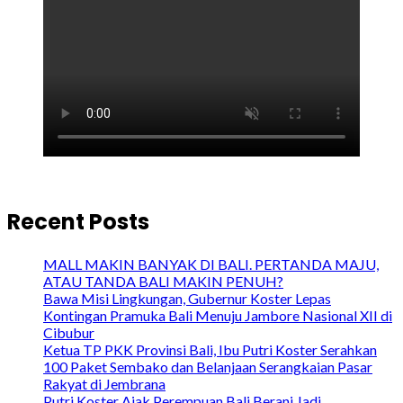
Recent Posts
MALL MAKIN BANYAK DI BALI. PERTANDA MAJU,
ATAU TANDA BALI MAKIN PENUH?
Bawa Misi Lingkungan, Gubernur Koster Lepas
Kontingan Pramuka Bali Menuju Jambore Nasional XII di
Cibubur
Ketua TP PKK Provinsi Bali, Ibu Putri Koster Serahkan
100 Paket Sembako dan Belanjaan Serangkaian Pasar
Rakyat di Jembrana
Putri Koster Ajak Perempuan Bali Berani Jadi