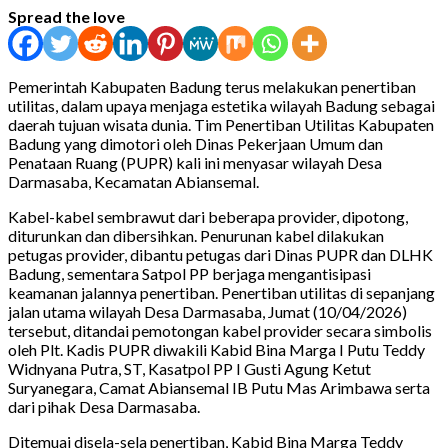
Spread the love
Pemerintah Kabupaten Badung terus melakukan penertiban
utilitas, dalam upaya menjaga estetika wilayah Badung sebagai
daerah tujuan wisata dunia. Tim Penertiban Utilitas Kabupaten
Badung yang dimotori oleh Dinas Pekerjaan Umum dan
Penataan Ruang (PUPR) kali ini menyasar wilayah Desa
Darmasaba, Kecamatan Abiansemal.
Kabel-kabel sembrawut dari beberapa provider, dipotong,
diturunkan dan dibersihkan. Penurunan kabel dilakukan
petugas provider, dibantu petugas dari Dinas PUPR dan DLHK
Badung, sementara Satpol PP berjaga mengantisipasi
keamanan jalannya penertiban. Penertiban utilitas di sepanjang
jalan utama wilayah Desa Darmasaba, Jumat (10/04/2026)
tersebut, ditandai pemotongan kabel provider secara simbolis
oleh Plt. Kadis PUPR diwakili Kabid Bina Marga I Putu Teddy
Widnyana Putra, ST, Kasatpol PP I Gusti Agung Ketut
Suryanegara, Camat Abiansemal IB Putu Mas Arimbawa serta
dari pihak Desa Darmasaba.
Ditemuai disela-sela penertiban, Kabid Bina Marga Teddy