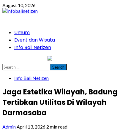
Skip
August 10, 2026
to
content
Primary
Umum
Menu
Event dan Wisata
Info Bali Netizen
infobalinetizen.com
Search
for:
Info Bali Netizen
Jaga Estetika Wilayah, Badung
Tertibkan Utilitas Di Wilayah
Darmasaba
Admin
April 13, 2026
2 min read