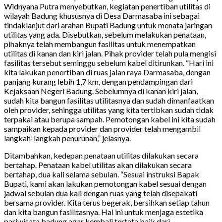
Widnyana Putra menyebutkan, kegiatan penertiban utilitas di
wilayah Badung khususnya di Desa Darmasaba ini sebagai
tindaklanjut dari arahan Bupati Badung untuk menata jaringan
utilitas yang ada. Disebutkan, sebelum melakukan penataan,
pihaknya telah membangun fasilitas untuk menempatkan
utilitas di kanan dan kiri jalan. Pihak provider telah pula mengisi
fasilitas tersebut seminggu sebelum kabel ditirunkan. “Hari ini
kita lakukan penertiban di ruas jalan raya Darmasaba, dengan
panjang kurang lebih 1,7 km, dengan pendampingan dari
Kejaksaan Negeri Badung. Sebelumnya di kanan kiri jalan,
sudah kita bangun fasilitas utilitasnya dan sudah dimanfaatkan
oleh provider, sehingga utilitas yang kita tertibkan sudah tidak
terpakai atau berupa sampah. Pemotongan kabel ini kita sudah
sampaikan kepada provider dan provider telah mengambil
langkah-langkah penurunan,” jelasnya.
Ditambahkan, kedepan penataan utilitas dilakukan secara
bertahap. Penataan kabel utilitas akan dilakukan secara
bertahap, dua kali selama sebulan. “Sesuai instruksi Bapak
Bupati, kami akan lakukan pemotongan kabel sesuai dengan
jadwal sebulan dua kali dengan ruas yang telah disepakati
bersama provider. Kita terus begerak, bersihkan setiap tahun
dan kita bangun fasilitasnya. Hal ini untuk menjaga estetika
pariwisata badung agar kembali tertata baik dari