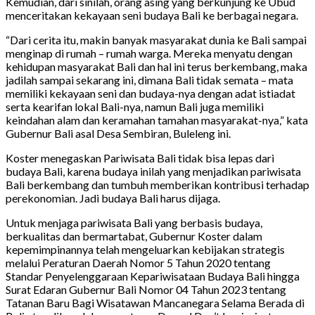
Kemudian, dari sinilah, orang asing yang berkunjung ke Ubud
menceritakan kekayaan seni budaya Bali ke berbagai negara.
“Dari cerita itu, makin banyak masyarakat dunia ke Bali sampai
menginap di rumah – rumah warga. Mereka menyatu dengan
kehidupan masyarakat Bali dan hal ini terus berkembang, maka
jadilah sampai sekarang ini, dimana Bali tidak semata – mata
memiliki kekayaan seni dan budaya-nya dengan adat istiadat
serta kearifan lokal Bali-nya, namun Bali juga memiliki
keindahan alam dan keramahan tamahan masyarakat-nya,” kata
Gubernur Bali asal Desa Sembiran, Buleleng ini.
Koster menegaskan Pariwisata Bali tidak bisa lepas dari
budaya Bali, karena budaya inilah yang menjadikan pariwisata
Bali berkembang dan tumbuh memberikan kontribusi terhadap
perekonomian. Jadi budaya Bali harus dijaga.
Untuk menjaga pariwisata Bali yang berbasis budaya,
berkualitas dan bermartabat, Gubernur Koster dalam
kepemimpinannya telah mengeluarkan kebijakan strategis
melalui Peraturan Daerah Nomor 5 Tahun 2020 tentang
Standar Penyelenggaraan Kepariwisataan Budaya Bali hingga
Surat Edaran Gubernur Bali Nomor 04 Tahun 2023 tentang
Tatanan Baru Bagi Wisatawan Mancanegara Selama Berada di