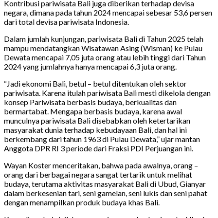
Kontribusi pariwisata Bali juga diberikan terhadap devisa
negara, dimana pada tahun 2024 mencapai sebesar 53,6 persen
dari total devisa pariwisata Indonesia.
Dalam jumlah kunjungan, pariwisata Bali di Tahun 2025 telah
mampu mendatangkan Wisatawan Asing (Wisman) ke Pulau
Dewata mencapai 7,05 juta orang atau lebih tinggi dari Tahun
2024 yang jumlahnya hanya mencapai 6,3 juta orang.
“Jadi ekonomi Bali, betul – betul ditentukan oleh sektor
pariwisata. Karena itulah pariwisata Bali mesti dikelola dengan
konsep Pariwisata berbasis budaya, berkualitas dan
bermartabat. Mengapa berbasis budaya, karena awal
munculnya pariwisata Bali disebabkan oleh ketertarikan
masyarakat dunia terhadap kebudayaan Bali, dan hal ini
berkembang dari tahun 1963 di Pulau Dewata,” ujar mantan
Anggota DPR RI 3 periode dari Fraksi PDI Perjuangan ini.
Wayan Koster menceritakan, bahwa pada awalnya, orang –
orang dari berbagai negara sangat tertarik untuk melihat
budaya, terutama aktivitas masyarakat Bali di Ubud, Gianyar
dalam berkesenian tari, seni gamelan, seni lukis dan seni pahat
dengan menampilkan produk budaya khas Bali.