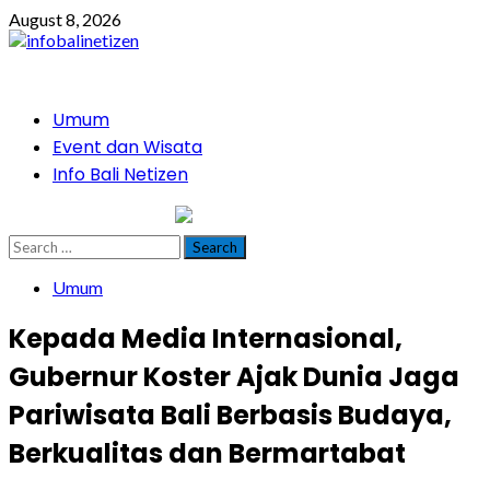
Skip
August 8, 2026
to
content
Primary
Umum
Menu
Event dan Wisata
Info Bali Netizen
infobalinetizen.com
Search
for:
Umum
Kepada Media Internasional,
Gubernur Koster Ajak Dunia Jaga
Pariwisata Bali Berbasis Budaya,
Berkualitas dan Bermartabat