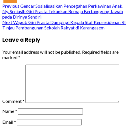
Continue
Previous
Gencar Sosialisasikan Pencegahan Perkawinan Anak,
Ny. Seniasih Giri Prasta Tekankan Remaja Bertanggung Jawab
Reading
pada Dirinya Sendiri
Next
Wagub Giri Prasta Dampingi Kepala Staf Kepresidenan RI
Tinjau Pembangunan Sekolah Rakyat di Karangasem
Leave a Reply
Your email address will not be published.
Required fields are
marked
*
Comment
*
Name
*
Email
*