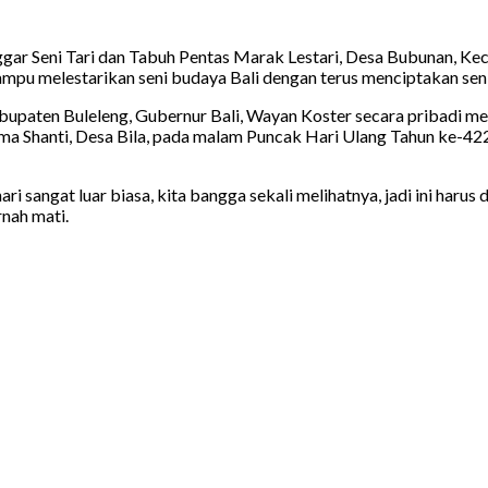
ar Seni Tari dan Tabuh Pentas Marak Lestari, Desa Bubunan, Keca
u melestarikan seni budaya Bali dengan terus menciptakan seni
Kabupaten Buleleng, Gubernur Bali, Wayan Koster secara pribadi 
rma Shanti, Desa Bila, pada malam Puncak Hari Ulang Tahun ke-42
ari sangat luar biasa, kita bangga sekali melihatnya, jadi ini haru
rnah mati.