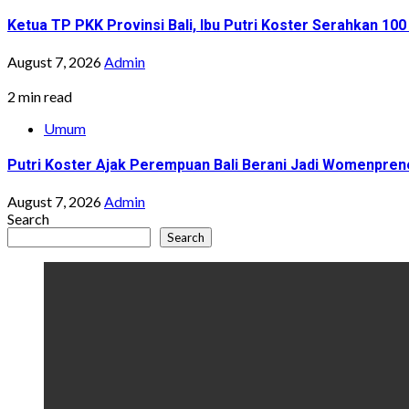
Ketua TP PKK Provinsi Bali, Ibu Putri Koster Serahkan 1
August 7, 2026
Admin
2 min read
Umum
Putri Koster Ajak Perempuan Bali Berani Jadi Womenprene
August 7, 2026
Admin
Search
Search