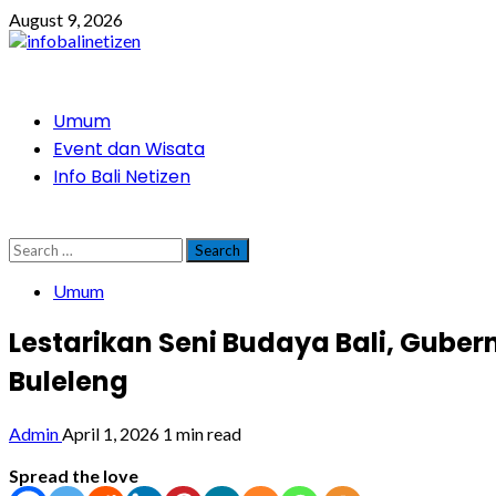
Skip
August 9, 2026
to
content
Primary
Umum
Menu
Event dan Wisata
Info Bali Netizen
Search
for:
Umum
Lestarikan Seni Budaya Bali, Guber
Buleleng
Admin
April 1, 2026
1 min read
Spread the love