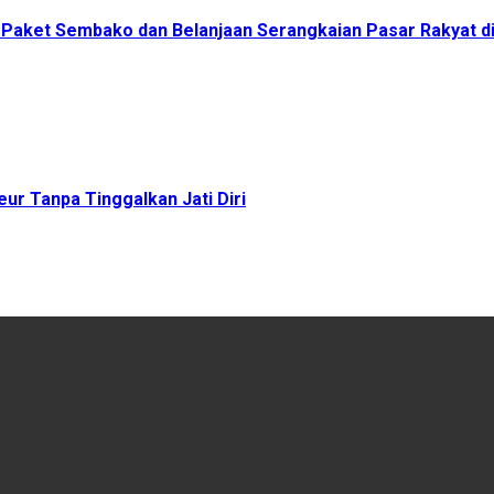
00 Paket Sembako dan Belanjaan Serangkaian Pasar Rakyat 
ur Tanpa Tinggalkan Jati Diri