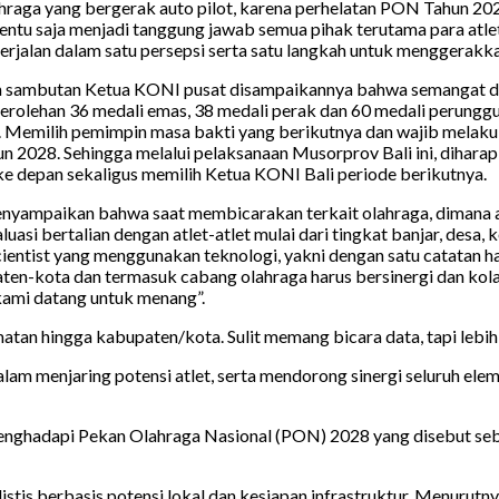
lahraga yang bergerak auto pilot, karena perhelatan PON Tahun
 tentu saja menjadi tanggung jawab semua pihak terutama para at
berjalan dalam satu persepsi serta satu langkah untuk menggerakkan 
n sambutan Ketua KONI pusat disampaikannya bahwa semangat 
rolehan 36 medali emas, 38 medali perak dan 60 medali perunggu. C
t. Memilih pemimpin masa bakti yang berikutnya dan wajib melak
2028. Sehingga melalui pelaksanaan Musorprov Bali ini, diharap
e depan sekaligus memilih Ketua KONI Bali periode berikutnya.
nyampaikan bahwa saat membicarakan terkait olahraga, dimana aka
asi bertalian dengan atlet-atlet mulai dari tingkat banjar, desa,
 scientist yang menggunakan teknologi, yakni dengan satu catatan
aten-kota dan termasuk cabang olahraga harus bersinergi dan kola
kami datang untuk menang”.
matan hingga kabupaten/kota. Sulit memang bicara data, tapi lebih s
lam menjaring potensi atlet, serta mendorong sinergi seluruh ele
enghadapi Pekan Olahraga Nasional (PON) 2028 yang disebut seba
istis berbasis potensi lokal dan kesiapan infrastruktur. Menurut