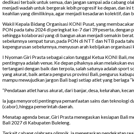
dedikasi terbaik untuk semua, dan jangan sampai ada cabang o
menjadi wadah untuk bergerak lebih progresif ke depan, dan ini
keahlian yang dimilikinya, agar menjadi kesadaran kolektif, dan 
Wakil Kepala Bidang Organisasi KONI Pusat, yang membacaka
PON pada tahu 2024 di peringkat ke-7 dari 39 peserta, dengan pe
sehingga kolaborasi yang di bangun akan menjadi semakin bera
sebelumnya sempat turun, pada PON di NTT dan NTB pada tahun 
kepengurusan sebelumnya, menyusun arah kebijakan organisasi k
I Nyoman Giri Prasta sebagai calon tunggal Ketua KONI Bali, me
pentingnya adalah venue. Ke depan pihaknya akan melakukan evalu
tertangani dengan baik dan terpola, salah satunya adalah sport
yang akurat, baik antara pengurus provinsi Bali, pengurus kabup
mampu mewujudkan jargon Bali bagi setiap atlet yang berlaga “
“Pendataan atlet harus akurat, dari banjar, desa, kelurahan, keca
la juga menyoroti pentingnya pemanfaatan sains dan teknologi da
(cabor), hingga pemerintah daerah.
Menatap agenda besar, Giri Prasta menegaskan kesiapan Bali m
Bali 2027 di Kabupaten Buleleng.
Terkait cabang olahraga olimpik, ia menegaskan pendekatan real