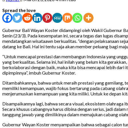
Spread the love
Gubernur Bali Wayan Koster didampingi oleh Wakil Gubernur Ba
Senin (23/3). Pada kesempatan ini, secara tegas dan lugas disamp
mendatangkan wisataawn berkualitas. “dengan pelaksanaan sejum
datang ke Bali. Hal ini tentu saja akan member peluang bagi maj
“Untuk mencapai prestasi dan membangun Indonesia yang unggul s
yang berkualitas. Selama ini, hal inilah yang belum kita gerakkan
berkolaborasi dengan baik, maka kita bisa mencapai lebih dari
dipimpinnya”, imbuh Gubernur Koster.
Ditambahkannya, bahwa untuk meraih prestasi yang gemilang, tent
memiliki kemampuan, wajib fokus bertarung pada cabang olahraga
menjerumuskan kemampuan yang kita miliki. Untuk ke depan kita 
Disampaikannya lagi, bahwa secara visual, ekosistem olahraga i
Secara khusus cabangnya harus dibina dengan serius, jadi dalam
tanggung jawab yang dimilikinya dalam memajukan cabang olahr
Gubernur Wayan Koster menyampaikan bahwa sebagai calon tung