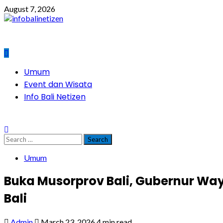
Skip
August 7, 2026
to
content
Primary
Umum
Menu
Event dan Wisata
Info Bali Netizen
Search
for:
Umum
Buka Musorprov Bali, Gubernur Way
Bali
Admin
March 23, 2026
4 min read