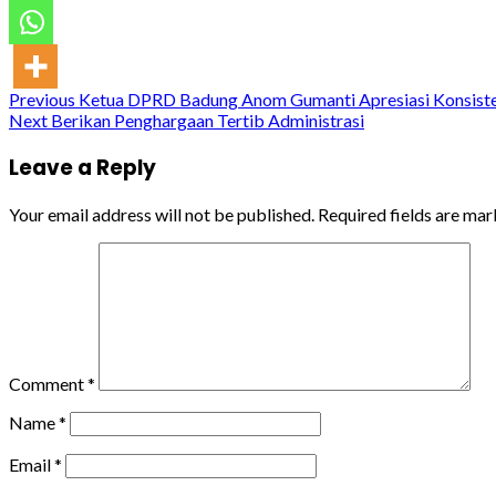
Continue
Previous
Ketua DPRD Badung Anom Gumanti Apresiasi Konsistens
Next
Berikan Penghargaan Tertib Administrasi
Reading
Leave a Reply
Your email address will not be published.
Required fields are ma
Comment
*
Name
*
Email
*