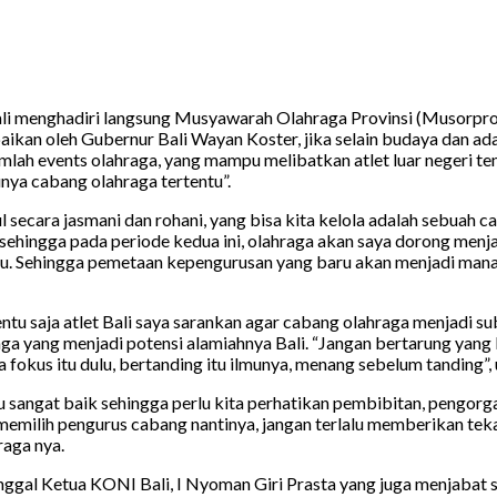
li menghadiri langsung Musyawarah Olahraga Provinsi (Musorprov
aikan oleh Gubernur Bali Wayan Koster, jika selain budaya dan adat
lah events olahraga, yang mampu melibatkan atlet luar negeri te
unya cabang olahraga tertentu”.
ecara jasmani dan rohani, yang bisa kita kelola adalah sebuah c
, sehingga pada periode kedua ini, olahraga akan saya dorong menja
 itu. Sehingga pemetaan kepengurusan yang baru akan menjadi ma
u saja atlet Bali saya sarankan agar cabang olahraga menjadi subs
 yang menjadi potensi alamiahnya Bali. “Jangan bertarung yang k
fokus itu dulu, bertanding itu ilmunya, menang sebelum tanding”
tu sangat baik sehingga perlu kita perhatikan pembibitan, pengo
 memilih pengurus cabang nantinya, jangan terlalu memberikan te
aga nya.
gal Ketua KONI Bali, I Nyoman Giri Prasta yang juga menjabat