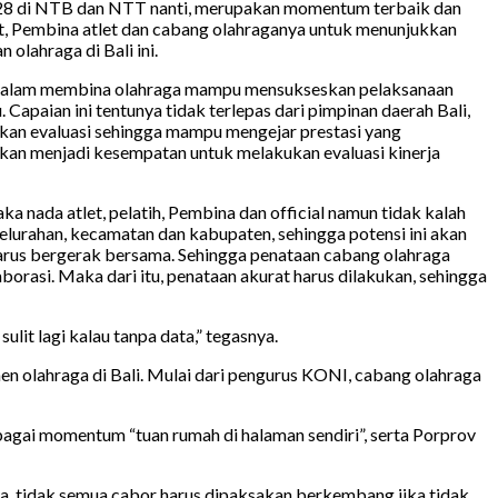
 2028 di NTB dan NTT nanti, merupakan momentum terbaik dan
let, Pembina atlet dan cabang olahraganya untuk menunjukkan
olahraga di Bali ini.
dalam membina olahraga mampu mensukseskan pelaksanaan
apaian ini tentunya tidak terlepas dari pimpinan daerah Bali,
ukan evaluasi sehingga mampu mengejar prestasi yang
kan menjadi kesempatan untuk melakukan evaluasi kinerja
 nada atlet, pelatih, Pembina dan official namun tidak kalah
 kelurahan, kecamatan dan kabupaten, sehingga potensi ini akan
 harus bergerak bersama. Sehingga penataan cabang olahraga
borasi. Maka dari itu, penataan akurat harus dilakukan, sehingga
ulit lagi kalau tanpa data,” tegasnya.
men olahraga di Bali. Mulai dari pengurus KONI, cabang olahraga
gai momentum “tuan rumah di halaman sendiri”, serta Porprov
nya, tidak semua cabor harus dipaksakan berkembang jika tidak