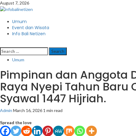
Skip
August 7, 2026
to
content
Primary
Umum
Menu
Event dan Wisata
Info Bali Netizen
Search
for:
Umum
Pimpinan dan Anggota 
Raya Nyepi Tahun Baru Ca
Syawal 1447 Hijriah.
Admin
March 16, 2026
1 min read
Spread the love