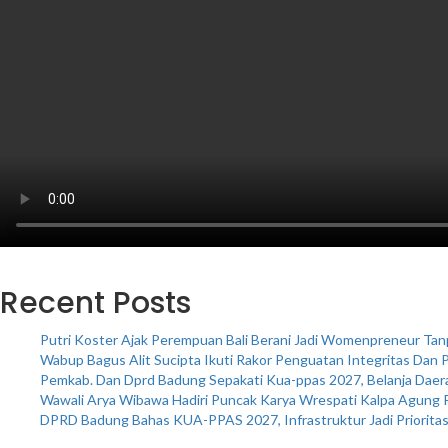
Recent Posts
Putri Koster Ajak Perempuan Bali Berani Jadi Womenpreneur Tanpa
Wabup Bagus Alit Sucipta Ikuti Rakor Penguatan Integritas Dan
Pemkab. Dan Dprd Badung Sepakati Kua-ppas 2027, Belanja Daera
Wawali Arya Wibawa Hadiri Puncak Karya Wrespati Kalpa Agung 
DPRD Badung Bahas KUA-PPAS 2027, Infrastruktur Jadi Priorita