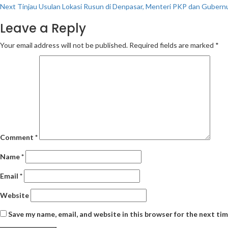
Next
Tinjau Usulan Lokasi Rusun di Denpasar, Menteri PKP dan Gubernu
Reading
Leave a Reply
Your email address will not be published.
Required fields are marked
*
Comment
*
Name
*
Email
*
Website
Save my name, email, and website in this browser for the next ti