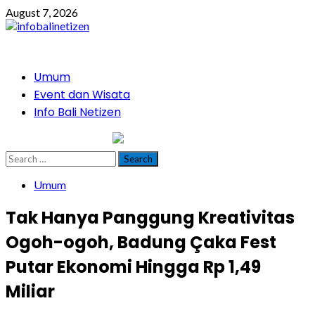
Skip
August 7, 2026
to
content
Primary
Umum
Menu
Event dan Wisata
Info Bali Netizen
infobalinetizen.com
Search
for:
Umum
Tak Hanya Panggung Kreativitas
Ogoh-ogoh, Badung Çaka Fest
Putar Ekonomi Hingga Rp 1,49
Miliar