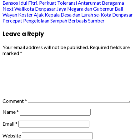
Bansos Idul Fitri, Perkuat Toleransi Antarumat Beragama
Reading
Next
Walikota Denpasar Jaya Negara dan Gubernur Bali
Wayan Koster Ajak Kepala Desa dan Lurah se-Kota Denpasar
Percepat Pengelolaan Sampah Berbasis Sumber
Leave a Reply
Your email address will not be published.
Required fields are
marked
*
Comment
*
Name
*
Email
*
Website