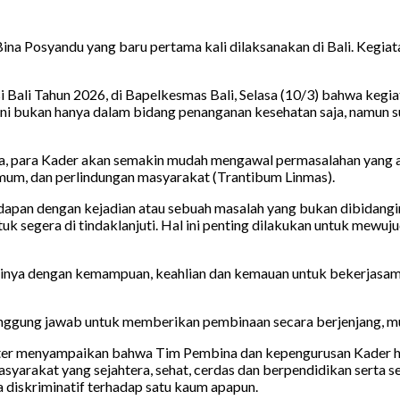
Posyandu yang baru pertama kali dilaksanakan di Bali. Kegiatan 
 Bali Tahun 2026, di Bapelkesmas Bali, Selasa (10/3) bahwa kegi
ni bukan hanya dalam bidang penanganan kesehatan saja, namun 
, para Kader akan semakin mudah mengawal permasalahan yang ada
mum, dan perlindungan masyarakat (Trantibum Linmas).
dapan dengan kejadian atau sebuah masalah yang bukan dibidangi
segera di tindaklanjuti. Hal ini penting dilakukan untuk mewujud
nya dengan kemampuan, keahlian dan kemauan untuk bekerjasama, 
nggung jawab untuk memberikan pembinaan secara berjenjang, mul
 Koster menyampaikan bahwa Tim Pembina dan kepengurusan Kad
syarakat yang sejahtera, sehat, cerdas dan berpendidikan serta
diskriminatif terhadap satu kaum apapun.