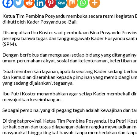
Ketua Tim Pembina Posyandu membuka secara resmi kegiatan Bina 
diikuti oleh Kader Posyandu se-Bali.
Disampaikan Ibu Koster saat pembukaan Bina Posyandu Provinsi
persepsi bahwa tugas dan tanggungjawab Kader Posyandu saat i
(SPM).
Dengan berfokus dan menguasai setiap bidang yang ditanganinya
umum, perumahan rakyat, sosial dan ketenteraman, ketertiban u
“Saat memberikan layanan, apabila seorang Kader sedang berha
dan kemudian diserahkan kepada pimpinan yang membidangi untuk 
yang sedang dijalankan”, tegasnya.
Ibu Putri Koster menambahkan agar setiap Kader membekali diri
mewujudkan keseimbangan.
Sebagai pembina, yang di pegang teguh adalah kewajiban dan ta
Di tingkat provinsi, Ketua Tim Pembina Posyandu, Ibu Putri
terkait peran dan tugas dilapangan dalam rangka mewujudkan ma
masyarakat hingga tingkat bawah, tanpa membedakan dan tanpa 