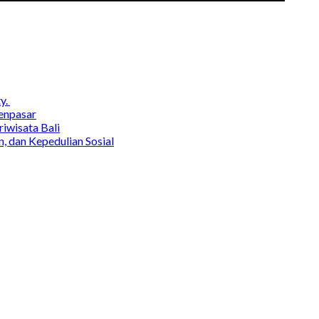
y.
enpasar
wisata Bali
, dan Kepedulian Sosial