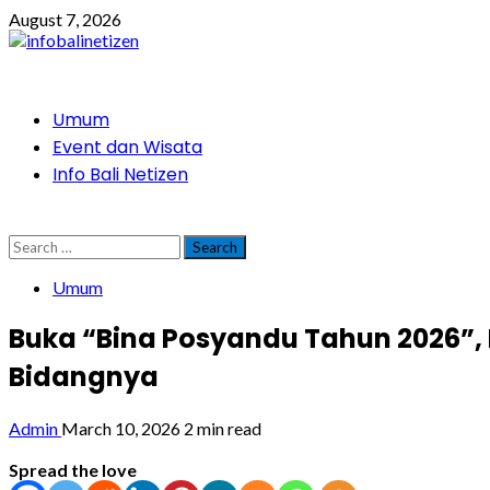
Skip
August 7, 2026
to
content
Primary
Umum
Menu
Event dan Wisata
Info Bali Netizen
Search
for:
Umum
Buka “Bina Posyandu Tahun 2026”, 
Bidangnya
Admin
March 10, 2026
2 min read
Spread the love