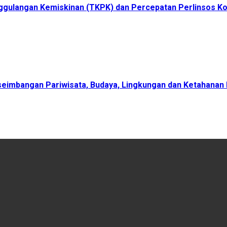
ggulangan Kemiskinan (TKPK) dan Percepatan Perlinsos K
eimbangan Pariwisata, Budaya, Lingkungan dan Ketahanan 