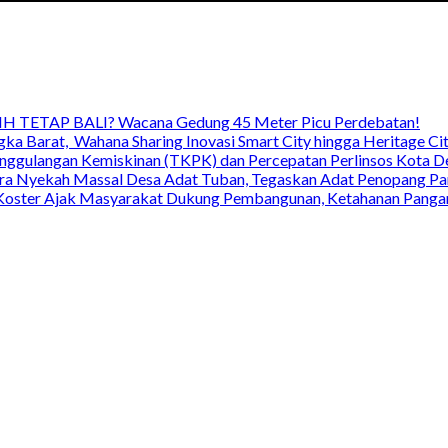
TETAP BALI? Wacana Gedung 45 Meter Picu Perdebatan!
ka Barat, Wahana Sharing Inovasi Smart City hingga Heritage Cit
nggulangan Kemiskinan (TKPK) dan Percepatan Perlinsos Kota D
 Nyekah Massal Desa Adat Tuban, Tegaskan Adat Penopang Pari
ri Koster Ajak Masyarakat Dukung Pembangunan, Ketahanan Pangan