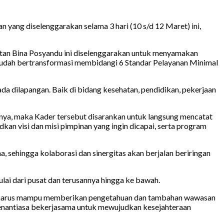
yang diselenggarakan selama 3 hari (10 s/d 12 Maret) ini,
atan Bina Posyandu ini diselenggarakan untuk menyamakan
sudah bertransformasi membidangi 6 Standar Pelayanan Minimal
 dilapangan. Baik di bidang kesehatan, pendidikan, pekerjaan
nya, maka Kader tersebut disarankan untuk langsung mencatat
kan visi dan misi pimpinan yang ingin dicapai, serta program
sehingga kolaborasi dan sinergitas akan berjalan beriringan
ai dari pusat dan terusannya hingga ke bawah.
er harus mampu memberikan pengetahuan dan tambahan wawasan
 senantiasa bekerjasama untuk mewujudkan kesejahteraan