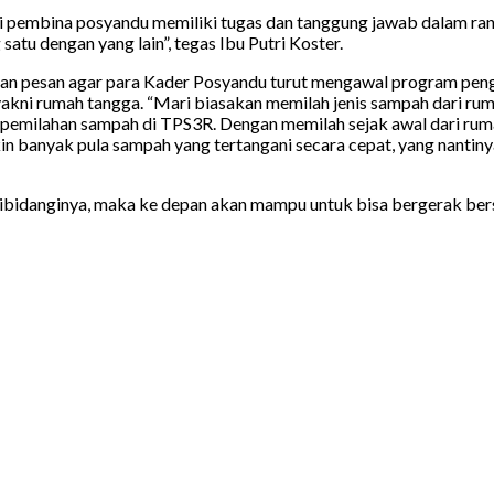
ai pembina posyandu memiliki tugas dan tanggung jawab dalam ra
atu dengan yang lain”, tegas Ibu Putri Koster.
ipkan pesan agar para Kader Posyandu turut mengawal program pe
yakni rumah tangga. “Mari biasakan memilah jenis sampah dari rum
pemilahan sampah di TPS3R. Dengan memilah sejak awal dari ruma
in banyak pula sampah yang tertangani secara cepat, yang nanti
ibidanginya, maka ke depan akan mampu untuk bisa bergerak ber