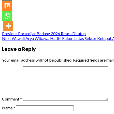
Continue
Previous
Porsenijar Badung 2026 Resmi Ditutup
Next
Wawali Arya Wibawa Hadiri Rakor Lintas Sektor Ketupat A
Reading
Leave a Reply
Your email address will not be published.
Required fields are ma
Comment
*
Name
*