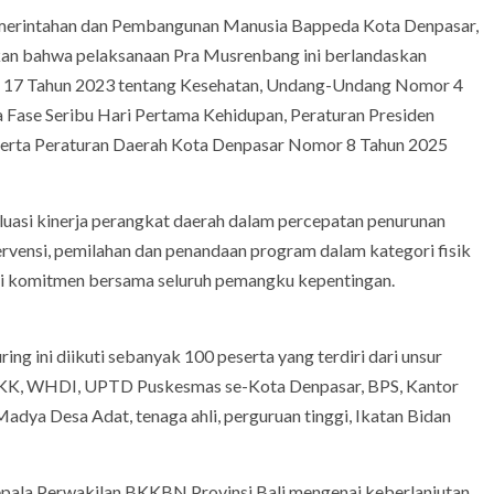
Pemerintahan dan Pembangunan Manusia Bappeda Kota Denpasar,
kan bahwa pelaksanaan Pra Musrenbang ini berlandaskan
or 17 Tahun 2023 tentang Kesehatan, Undang-Undang Nomor 4
 Fase Seribu Hari Pertama Kehidupan, Peraturan Presiden
rta Peraturan Daerah Kota Denpasar Nomor 8 Tahun 2025
aluasi kinerja perangkat daerah dalam percepatan penurunan
ervensi, pemilahan dan penandaan program dalam kategori fisik
rasi komitmen bersama seluruh pemangku kepentingan.
ing ini diikuti sebanyak 100 peserta yang terdiri dari unsur
k PKK, WHDI, UPTD Puskesmas se-Kota Denpasar, BPS, Kantor
adya Desa Adat, tenaga ahli, perguruan tinggi, Ikatan Bidan
epala Perwakilan BKKBN Provinsi Bali mengenai keberlanjutan