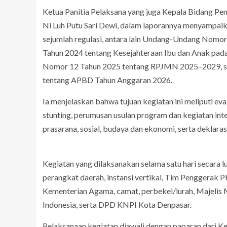
Ketua Panitia Pelaksana yang juga Kepala Bidang 
Ni Luh Putu Sari Dewi, dalam laporannya menyampai
sejumlah regulasi, antara lain Undang-Undang Nom
Tahun 2024 tentang Kesejahteraan Ibu dan Anak pada
Nomor 12 Tahun 2025 tentang RPJMN 2025–2029, se
tentang APBD Tahun Anggaran 2026.
Ia menjelaskan bahwa tujuan kegiatan ini meliputi ev
stunting, perumusan usulan program dan kegiatan int
prasarana, sosial, budaya dan ekonomi, serta dekla
Kegiatan yang dilaksanakan selama satu hari secara lur
perangkat daerah, instansi vertikal, Tim Penggera
Kementerian Agama, camat, perbekel/lurah, Majelis M
Indonesia, serta DPD KNPI Kota Denpasar.
Pelaksanaan kegiatan diawali dengan paparan dari K