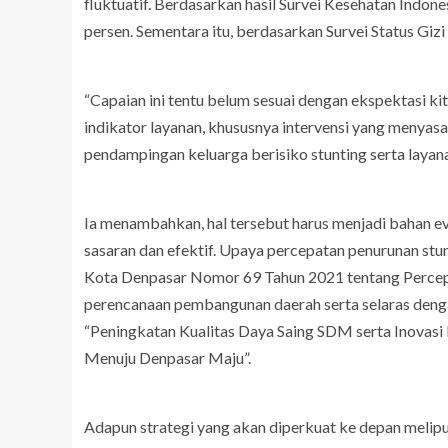
fluktuatif. Berdasarkan hasil Survei Kesehatan Indon
persen. Sementara itu, berdasarkan Survei Status Giz
“Capaian ini tentu belum sesuai dengan ekspektasi 
indikator layanan, khususnya intervensi yang menyasa
pendampingan keluarga berisiko stunting serta layanan
Ia menambahkan, hal tersebut harus menjadi bahan ev
sasaran dan efektif. Upaya percepatan penurunan stun
Kota Denpasar Nomor 69 Tahun 2021 tentang Percepa
perencanaan pembangunan daerah serta selaras den
“Peningkatan Kualitas Daya Saing SDM serta Inovasi 
Menuju Denpasar Maju”.
Adapun strategi yang akan diperkuat ke depan meliput