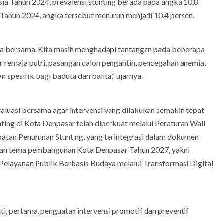
esia Tahun 2024, prevalensi stunting berada pada angka 10,8
i Tahun 2024, angka tersebut menurun menjadi 10,4 persen.
kita bersama. Kita masih menghadapi tantangan pada beberapa
r remaja putri, pasangan calon pengantin, pencegahan anemia,
 spesifik bagi baduta dan balita,” ujarnya.
aluasi bersama agar intervensi yang dilakukan semakin tepat
ting di Kota Denpasar telah diperkuat melalui Peraturan Wali
tan Penurunan Stunting, yang terintegrasi dalam dokumen
gan tema pembangunan Kota Denpasar Tahun 2027, yakni
Pelayanan Publik Berbasis Budaya melalui Transformasi Digital
i, pertama, penguatan intervensi promotif dan preventif