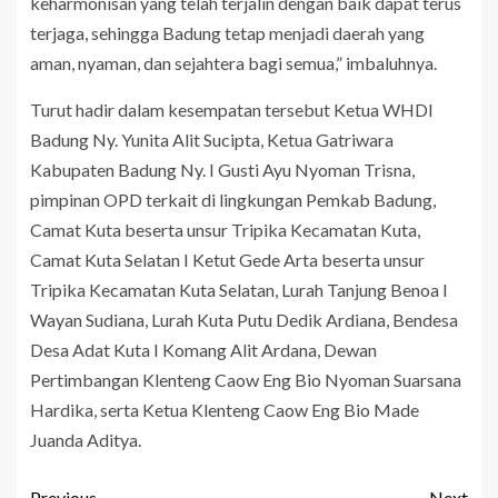
keharmonisan yang telah terjalin dengan baik dapat terus
terjaga, sehingga Badung tetap menjadi daerah yang
aman, nyaman, dan sejahtera bagi semua,” imbaluhnya.
Turut hadir dalam kesempatan tersebut Ketua WHDI
Badung Ny. Yunita Alit Sucipta, Ketua Gatriwara
Kabupaten Badung Ny. I Gusti Ayu Nyoman Trisna,
pimpinan OPD terkait di lingkungan Pemkab Badung,
Camat Kuta beserta unsur Tripika Kecamatan Kuta,
Camat Kuta Selatan I Ketut Gede Arta beserta unsur
Tripika Kecamatan Kuta Selatan, Lurah Tanjung Benoa I
Wayan Sudiana, Lurah Kuta Putu Dedik Ardiana, Bendesa
Desa Adat Kuta I Komang Alit Ardana, Dewan
Pertimbangan Klenteng Caow Eng Bio Nyoman Suarsana
Hardika, serta Ketua Klenteng Caow Eng Bio Made
Juanda Aditya.
Previous
Next