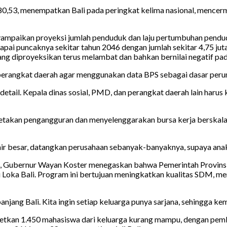
,53, menempatkan Bali pada peringkat kelima nasional, mencermi
yampaikan proyeksi jumlah penduduk dan laju pertumbuhan pendud
apai puncaknya sekitar tahun 2046 dengan jumlah sekitar 4,75 ju
ang diproyeksikan terus melambat dan bahkan bernilai negatif p
 perangkat daerah agar menggunakan data BPS sebagai dasar pe
detail. Kepala dinas sosial, PMD, dan perangkat daerah lain harus 
etakan pengangguran dan menyelenggarakan bursa kerja berskal
b fair besar, datangkan perusahaan sebanyak-banyaknya, supaya ana
a, Gubernur Wayan Koster menegaskan bahwa Pemerintah Provinsi B
hi Loka Bali. Program ini bertujuan meningkatkan kualitas SDM, m
anjang Bali. Kita ingin setiap keluarga punya sarjana, sehingga ke
etkan 1.450 mahasiswa dari keluarga kurang mampu, dengan pemb