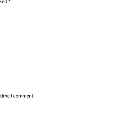
rked
*
t time I comment.