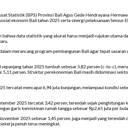
sat Statistik (BPS) Provinsi Bali Agus Gede Hendrayana Hermaw
 sosial ekonomi Bali tahun 2025 serta sinergi pelaksanaan Sensu
ahwa data statistik yang akurat harus menjadi rujukan utama da
aru.
ita dalam merancang program pembangunan Bali agar tepat sasaran
epanjang tahun 2025 tumbuh sebesar 5,82 persen (c-to-c), merup
r 5,11 persen. Struktur perekonomian Bali masih didominasi sekt
5 tercatat mencapai 6,94 juta kunjungan, melampaui kondisi seb
 September 2025 tercatat 3,42 persen, terendah sejak penghitungan 
ngan garis kemiskinan rumah tangga sebesar Rp2,65 juta per bula
ovember 2025 sebesar 1,45 persen, juga menjadi yang terendah d
 pekerja penuh terus meningkat.