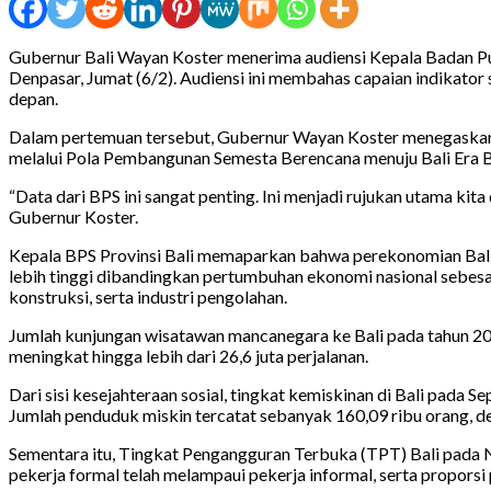
Gubernur Bali Wayan Koster menerima audiensi Kepala Badan Pu
Denpasar, Jumat (6/2). Audiensi ini membahas capaian indikator
depan.
Dalam pertemuan tersebut, Gubernur Wayan Koster menegaskan b
melalui Pola Pembangunan Semesta Berencana menuju Bali Era B
“Data dari BPS ini sangat penting. Ini menjadi rujukan utama k
Gubernur Koster.
Kepala BPS Provinsi Bali memaparkan bahwa perekonomian Bali s
lebih tinggi dibandingkan pertumbuhan ekonomi nasional sebesa
konstruksi, serta industri pengolahan.
Jumlah kunjungan wisatawan mancanegara ke Bali pada tahun 202
meningkat hingga lebih dari 26,6 juta perjalanan.
Dari sisi kesejahteraan sosial, tingkat kemiskinan di Bali pada
Jumlah penduduk miskin tercatat sebanyak 160,09 ribu orang, de
Sementara itu, Tingkat Pengangguran Terbuka (TPT) Bali pada N
pekerja formal telah melampaui pekerja informal, serta proporsi