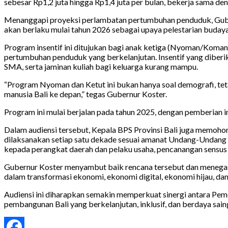
sebesar Rp1,2 juta hingga Rp1,4 juta per bulan, bekerja sama den
Menanggapi proyeksi perlambatan pertumbuhan penduduk, Gubern
akan berlaku mulai tahun 2026 sebagai upaya pelestarian budaya
Program insentif ini ditujukan bagi anak ketiga (Nyoman/Koma
pertumbuhan penduduk yang berkelanjutan. Insentif yang diberika
SMA, serta jaminan kuliah bagi keluarga kurang mampu.
“Program Nyoman dan Ketut ini bukan hanya soal demografi, teta
manusia Bali ke depan,” tegas Gubernur Koster.
Program ini mulai berjalan pada tahun 2025, dengan pemberian i
Dalam audiensi tersebut, Kepala BPS Provinsi Bali juga memoh
dilaksanakan setiap satu dekade sesuai amanat Undang-Undang N
kepada perangkat daerah dan pelaku usaha, pencanangan sensus 
Gubernur Koster menyambut baik rencana tersebut dan menegas
dalam transformasi ekonomi, ekonomi digital, ekonomi hijau, da
Audiensi ini diharapkan semakin memperkuat sinergi antara Pem
pembangunan Bali yang berkelanjutan, inklusif, dan berdaya sain