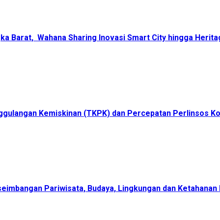
ka Barat, Wahana Sharing Inovasi Smart City hingga Herita
ggulangan Kemiskinan (TKPK) dan Percepatan Perlinsos K
eimbangan Pariwisata, Budaya, Lingkungan dan Ketahanan 