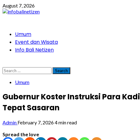
Skip
August 7, 2026
to
content
Primary
Umum
Menu
Event dan Wisata
Info Bali Netizen
Search
for:
Umum
Gubernur Koster Instruksi Para Ka
Tepat Sasaran
Admin
February 7, 2026
4 min read
Spread the love