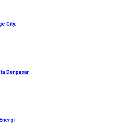
ge City.
ota Denpasar
Energi