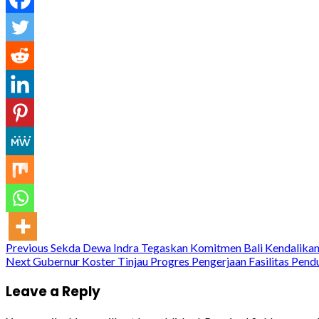
Continue
Previous
Sekda Dewa Indra Tegaskan Komitmen Bali Kendalikan 
Next
Gubernur Koster Tinjau Progres Pengerjaan Fasilitas Pen
Reading
Leave a Reply