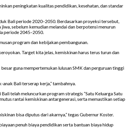
nkan peningkatan kualitas pendidikan, kesehatan, dan standar
uk Bali periode 2020–2050. Berdasarkan proyeksi tersebut,
ta jiwa, sebelum kemudian melandai dan berpotensi menurun
ada periode 2045–2050.
rumusan program dan kebijakan pembangunan.
keroyokan. Target kita jelas, kemiskinan harus terus turun dan
a besar guna mempertemukan lulusan SMK dan perguruan tinggi
k-anak Bali terserap kerja,” tambahnya.
ali telah meluncurkan program strategis “Satu Keluarga Satu
emutus rantai kemiskinan antargenerasi, serta memastikan setiap
miskinan bisa diputus dari akarnya,” tegas Gubernur Koster.
iayaan penuh biaya pendidikan serta bantuan biaya hidup