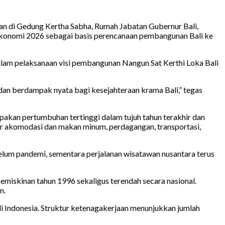
an di Gedung Kertha Sabha, Rumah Jabatan Gubernur Bali,
s Ekonomi 2026 sebagai basis perencanaan pembangunan Bali ke
lam pelaksanaan visi pembangunan Nangun Sat Kerthi Loka Bali
 dan berdampak nyata bagi kesejahteraan krama Bali,” tegas
akan pertumbuhan tertinggi dalam tujuh tahun terakhir dan
or akomodasi dan makan minum, perdagangan, transportasi,
elum pandemi, sementara perjalanan wisatawan nusantara terus
kemiskinan tahun 1996 sekaligus terendah secara nasional.
n.
i Indonesia. Struktur ketenagakerjaan menunjukkan jumlah