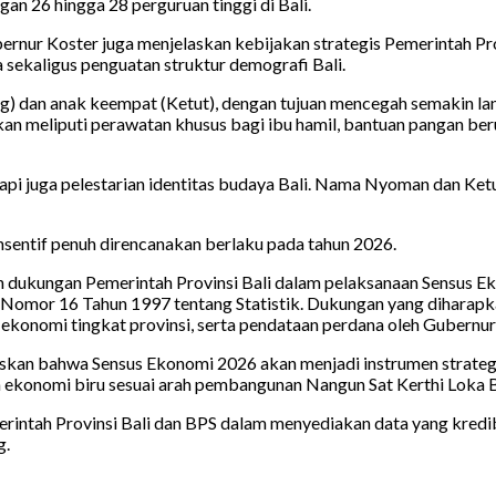
gan 26 hingga 28 perguruan tinggi di Bali.
ur Koster juga menjelaskan kebijakan strategis Pemerintah Prov
 sekaligus penguatan struktur demografi Bali.
ng) dan anak keempat (Ketut), dengan tujuan mencegah semakin 
n meliputi perawatan khusus bagi ibu hamil, bantuan pangan berup
pi juga pelestarian identitas budaya Bali. Nama Nyoman dan Ketut
nsentif penuh direncanakan berlaku pada tahun 2026.
on dukungan Pemerintah Provinsi Bali dalam pelaksanaan Sensus 
omor 16 Tahun 1997 tentang Statistik. Dukungan yang diharapkan 
ekonomi tingkat provinsi, serta pendataan perdana oleh Gubernur
kan bahwa Sensus Ekonomi 2026 akan menjadi instrumen strateg
n ekonomi biru sesuai arah pembangunan Nangun Sat Kerthi Loka B
erintah Provinsi Bali dan BPS dalam menyediakan data yang kredi
g.