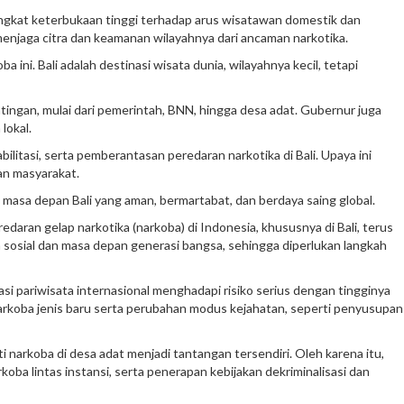
ngkat keterbukaan tinggi terhadap arus wisatawan domestik dan
enjaga citra dan keamanan wilayahnya dari ancaman narkotika.
ni. Bali adalah destinasi wisata dunia, wilayahnya kecil, tetapi
ingan, mulai dari pemerintah, BNN, hingga desa adat. Gubernur juga
lokal.
itasi, serta pemberantasan peredaran narkotika di Bali. Upaya ini
an masyarakat.
asa depan Bali yang aman, bermartabat, dan berdaya saing global.
daran gelap narkotika (narkoba) di Indonesia, khususnya di Bali, terus
sosial dan masa depan generasi bangsa, sehingga diperlukan langkah
 pariwisata internasional menghadapi risiko serius dengan tingginya
narkoba jenis baru serta perubahan modus kejahatan, seperti penyusupan
ti narkoba di desa adat menjadi tantangan tersendiri. Oleh karena itu,
oba lintas instansi, serta penerapan kebijakan dekriminalisasi dan