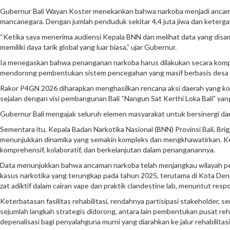
Gubernur Bali Wayan Koster menekankan bahwa narkoba menjadi ancaman 
mancanegara. Dengan jumlah penduduk sekitar 4,4 juta jiwa dan keterga
“Ketika saya menerima audiensi Kepala BNN dan melihat data yang disampai
memiliki daya tarik global yang luar biasa,” ujar Gubernur.
Ia menegaskan bahwa penanganan narkoba harus dilakukan secara kompreh
mendorong pembentukan sistem pencegahan yang masif berbasis desa ad
Rakor P4GN 2026 diharapkan menghasilkan rencana aksi daerah yang konkr
sejalan dengan visi pembangunan Bali “Nangun Sat Kerthi Loka Bali” y
Gubernur Bali mengajak seluruh elemen masyarakat untuk bersinergi da
Sementara itu, Kepala Badan Narkotika Nasional (BNN) Provinsi Bali, Bri
menunjukkan dinamika yang semakin kompleks dan mengkhawatirkan. Keja
komprehensif, kolaboratif, dan berkelanjutan dalam penanganannya.
Data menunjukkan bahwa ancaman narkoba telah menjangkau wilayah perk
kasus narkotika yang terungkap pada tahun 2025, terutama di Kota Denp
zat adiktif dalam cairan vape dan praktik clandestine lab, menuntut resp
Keterbatasan fasilitas rehabilitasi, rendahnya partisipasi stakeholder, s
sejumlah langkah strategis didorong, antara lain pembentukan pusat reha
depenalisasi bagi penyalahguna murni yang diarahkan ke jalur rehabilitas