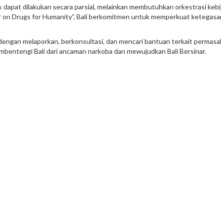
 dapat dilakukan secara parsial, melainkan membutuhkan orkestrasi kebi
n Drugs for Humanity”, Bali berkomitmen untuk memperkuat ketegasan n
dengan melaporkan, berkonsultasi, dan mencari bantuan terkait permasa
mbentengi Bali dari ancaman narkoba dan mewujudkan Bali Bersinar.