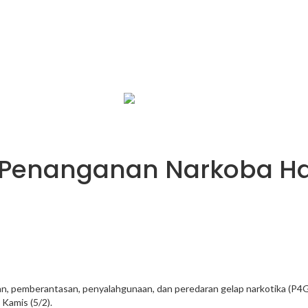
infobalinetizen.com
 Penanganan Narkoba Ha
, pemberantasan, penyalahgunaan, dan peredaran gelap narkotika (P4GN
Kamis (5/2).