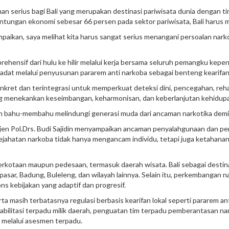
serius bagi Bali yang merupakan destinasi pariwisata dunia dengan ti
ntungan ekonomi sebesar 66 persen pada sektor pariwisata, Bali harus m
kan, saya melihat kita harus sangat serius menangani persoalan narkoba i
ensif dari hulu ke hilir melalui kerja bersama seluruh pemangku kepent
at melalui penyusunan pararem anti narkoba sebagai benteng kearifan 
et dan terintegrasi untuk memperkuat deteksi dini, pencegahan, rehabil
ang menekankan keseimbangan, keharmonisan, dan keberlanjutan kehidup
n bahu-membahu melindungi generasi muda dari ancaman narkotika demi m
gjen Pol.Drs. Budi Sajidin menyampaikan ancaman penyalahgunaan dan pere
hatan narkoba tidak hanya mengancam individu, tetapi juga ketahanan 
otaan maupun pedesaan, termasuk daerah wisata. Bali sebagai destinasi
asar, Badung, Buleleng, dan wilayah lainnya. Selain itu, perkembangan 
ons kebijakan yang adaptif dan progresif.
erta masih terbatasnya regulasi berbasis kearifan lokal seperti pararem an
bilitasi terpadu milik daerah, penguatan tim terpadu pemberantasan nark
i melalui asesmen terpadu.