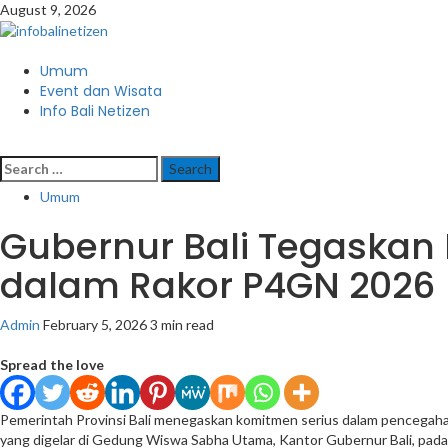
Skip
August 9, 2026
to
content
Primary
Umum
Menu
Event dan Wisata
Info Bali Netizen
Search
for:
Umum
Gubernur Bali Tegaskan
dalam Rakor P4GN 2026
Admin
February 5, 2026
3 min read
Spread the love
Pemerintah Provinsi Bali menegaskan komitmen serius dalam pencegahan
yang digelar di Gedung Wiswa Sabha Utama, Kantor Gubernur Bali, pada 